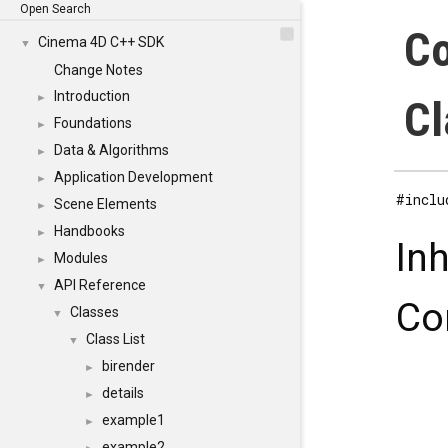
Open Search
Co
Cinema 4D C++ SDK
▼
Change Notes
Introduction
►
Cl
Foundations
►
Data & Algorithms
►
Application Development
►
#inclu
Scene Elements
►
Handbooks
►
In
Modules
►
API Reference
▼
Co
Classes
▼
Class List
▼
birender
►
details
►
example1
►
example2