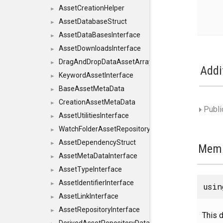
AssetCreationHelper
►
AssetDatabaseStruct
►
AssetDataBasesInterface
►
AssetDownloadsInterface
►
DragAndDropDataAssetArray
►
Addi
KeywordAssetInterface
►
BaseAssetMetaData
►
CreationAssetMetaData
►
Publi
AssetUtilitiesInterface
►
WatchFolderAssetRepositoryInterface
►
AssetDependencyStruct
►
Memb
AssetMetaDataInterface
►
AssetTypeInterface
►
AssetIdentifierInterface
►
usi
AssetLinkInterface
►
AssetRepositoryInterface
►
This d