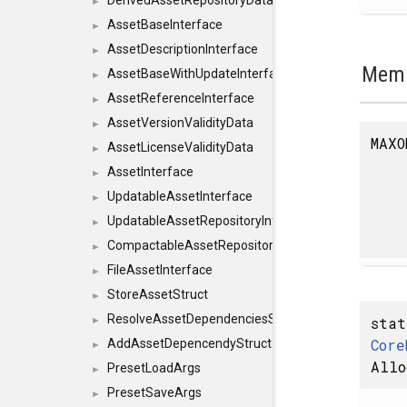
DerivedAssetRepositoryDataInterface
►
AssetBaseInterface
►
AssetDescriptionInterface
►
Memb
AssetBaseWithUpdateInterface
►
AssetReferenceInterface
►
AssetVersionValidityData
►
MAXO
AssetLicenseValidityData
►
AssetInterface
►
UpdatableAssetInterface
►
UpdatableAssetRepositoryInterface
►
CompactableAssetRepositoryInterface
►
FileAssetInterface
►
StoreAssetStruct
►
ResolveAssetDependenciesStruct
sta
►
Core
AddAssetDepencendyStruct
►
Allo
PresetLoadArgs
►
PresetSaveArgs
►