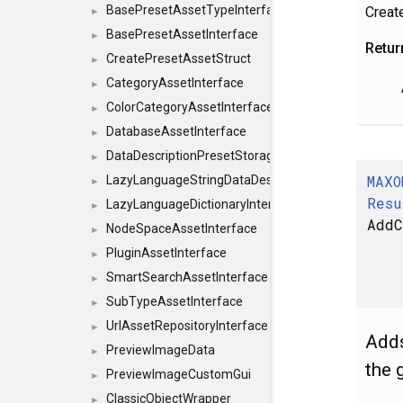
BasePresetAssetTypeInterface
Creat
►
BasePresetAssetInterface
►
Retur
CreatePresetAssetStruct
►
CategoryAssetInterface
►
ColorCategoryAssetInterface
►
DatabaseAssetInterface
►
DataDescriptionPresetStorageInterface
►
MAXO
LazyLanguageStringDataDescriptionDefinitionInterf
►
Resu
LazyLanguageDictionaryInterface
►
AddC
NodeSpaceAssetInterface
►
PluginAssetInterface
►
SmartSearchAssetInterface
►
SubTypeAssetInterface
►
UrlAssetRepositoryInterface
►
Adds
PreviewImageData
►
the 
PreviewImageCustomGui
►
ClassicObjectWrapper
►