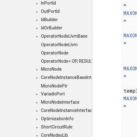
InPortId
>
►
OutPortId
MAXO
►
>
IdBuilder
►
IdOrBuilder
►
MAXO
OperatorNodeLlvmBase
►
>
OperatorNodeLlvm
OperatorNode
OperatorNode< OP, RESULT(IN...)>
MAXO
MicroNode
►
>
CoreNodeInstanceBaseInterface
►
MicroNodePtr
temp
VariadicPort
►
MAXO
MicroNodeInterface
►
>
CoreNodeInstanceInterface
►
OptimizationInfo
►
ShortCircuitRule
►
CoreNodesLib
►