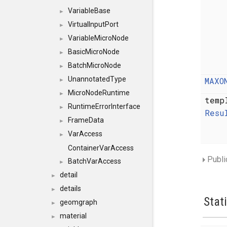
VariableBase
►
VirtualInputPort
►
VariableMicroNode
►
BasicMicroNode
►
BatchMicroNode
►
UnannotatedType
MAXO
►
MicroNodeRuntime
►
temp
RuntimeErrorInterface
►
Resu
FrameData
►
VarAccess
►
ContainerVarAccess
Publi
BatchVarAccess
►
detail
►
details
►
Stat
geomgraph
►
material
►