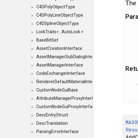
The 
C4DPolyObjectType
►
Par
C4DPolyLineObjectType
►
C4DSplineObjectType
►
LockTraits< ::AutoLock >
►
BaseBitSet
►
AssetCreationInterface
►
AssetManagerSubDialogInterface
►
AssetManagerInterface
►
Ret
CodeExchangerInterface
►
RendererDefaultMaterialInterface
►
CustomNodeGuiBase
►
AttributeManagerProxyInterface
►
CustomNodeGuiProxyInterface
►
DescEntryStruct
►
MAXO
DescTranslation
►
Resu
ParsingErrorInterface
►
AddC