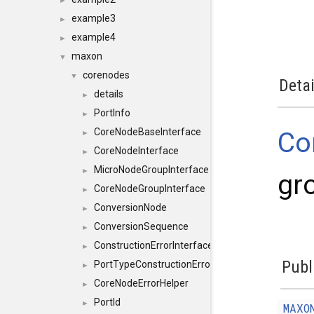
►
example3
►
example4
►
maxon
▼
corenodes
▼
Detai
details
►
PortInfo
►
CoreNodeBaseInterface
Co
►
CoreNodeInterface
►
MicroNodeGroupInterface
►
gr
CoreNodeGroupInterface
►
ConversionNode
►
ConversionSequence
►
ConstructionErrorInterface
►
Publ
PortTypeConstructionErrorInterface
►
CoreNodeErrorHelper
►
PortId
►
MAXO