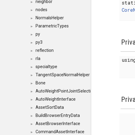
neighbor
sta
►
Core
nodes
►
NormalsHelper
►
ParametricTypes
►
py
►
Priv
py3
►
reflection
►
rla
usi
►
specialtype
►
TangentSpaceNormalHelper
►
Bone
►
AutoWeightPointJointSelections
►
Priv
AutoWeightInterface
►
AssetSortData
►
BuildBrowserEntryData
►
AssetBrowserInterface
►
CommandAssetInterface
►