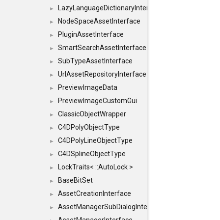
LazyLanguageDictionaryInterface
►
NodeSpaceAssetInterface
►
PluginAssetInterface
►
SmartSearchAssetInterface
►
SubTypeAssetInterface
►
UrlAssetRepositoryInterface
►
PreviewImageData
►
PreviewImageCustomGui
►
ClassicObjectWrapper
►
C4DPolyObjectType
►
C4DPolyLineObjectType
►
C4DSplineObjectType
►
LockTraits< ::AutoLock >
►
BaseBitSet
►
AssetCreationInterface
►
AssetManagerSubDialogInterface
►