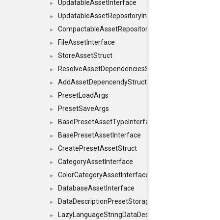
UpdatableAssetInterface
►
UpdatableAssetRepositoryInterface
►
CompactableAssetRepositoryInterface
►
FileAssetInterface
►
StoreAssetStruct
►
ResolveAssetDependenciesStruct
►
AddAssetDepencendyStruct
►
PresetLoadArgs
►
PresetSaveArgs
►
BasePresetAssetTypeInterface
►
BasePresetAssetInterface
►
CreatePresetAssetStruct
►
CategoryAssetInterface
►
ColorCategoryAssetInterface
►
DatabaseAssetInterface
►
DataDescriptionPresetStorageInterface
►
LazyLanguageStringDataDescriptionDefinitionInterf
►