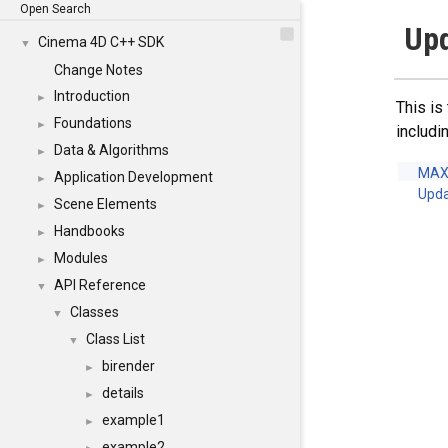
Open Search
Upd
Cinema 4D C++ SDK
▼
Change Notes
Introduction
►
This is
Foundations
►
includi
Data & Algorithms
►
MAX
Application Development
►
Upd
Scene Elements
►
Handbooks
►
Modules
►
API Reference
▼
Classes
▼
Class List
▼
birender
►
details
►
example1
►
example2