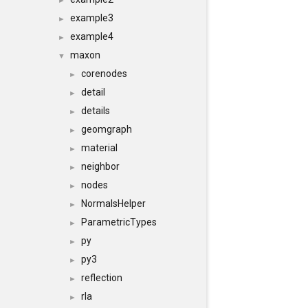
►
example3
►
example4
►
maxon
▼
corenodes
►
detail
►
details
►
geomgraph
►
material
►
neighbor
►
nodes
►
NormalsHelper
►
ParametricTypes
►
py
►
py3
►
reflection
►
rla
►