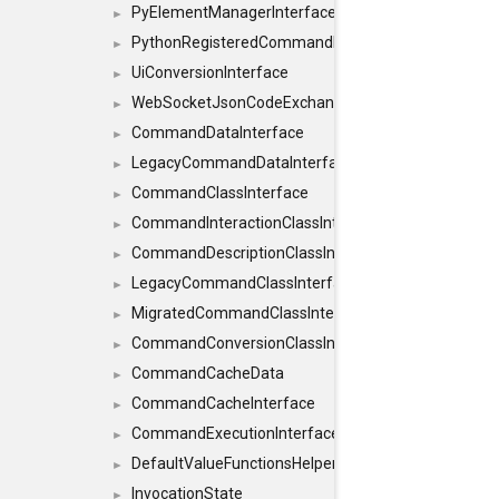
PyElementManagerInterface
►
PythonRegisteredCommandIdsInterface
►
UiConversionInterface
►
WebSocketJsonCodeExchangerInterface
►
CommandDataInterface
►
LegacyCommandDataInterface
►
CommandClassInterface
►
CommandInteractionClassInterface
►
CommandDescriptionClassInterface
►
LegacyCommandClassInterface
►
MigratedCommandClassInterface
►
CommandConversionClassInterface
►
CommandCacheData
►
CommandCacheInterface
►
CommandExecutionInterface
►
DefaultValueFunctionsHelper< const Result< C
►
InvocationState
►