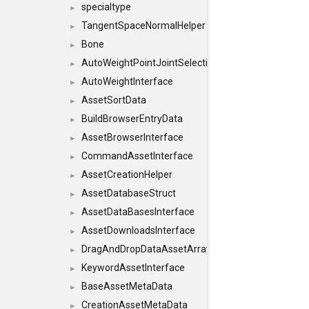
specialtype
►
TangentSpaceNormalHelper
►
Bone
►
AutoWeightPointJointSelections
►
AutoWeightInterface
►
AssetSortData
►
BuildBrowserEntryData
►
AssetBrowserInterface
►
CommandAssetInterface
►
AssetCreationHelper
►
AssetDatabaseStruct
►
AssetDataBasesInterface
►
AssetDownloadsInterface
►
DragAndDropDataAssetArray
►
KeywordAssetInterface
►
BaseAssetMetaData
►
CreationAssetMetaData
►