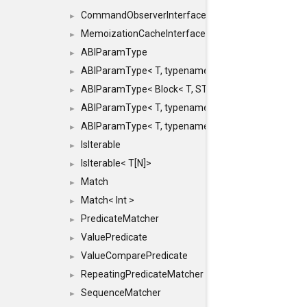
CommandObserverInterface
►
MemoizationCacheInterface
►
ABIParamType
►
ABIParamType< T, typename std::enable_if< STD_
►
ABIParamType< Block< T, STRIDED, MOVE > >
►
ABIParamType< T, typename std::enable_if< STD_I
►
ABIParamType< T, typename std::enable_if< STD_I
►
IsIterable
►
IsIterable< T[N]>
►
Match
►
Match< Int >
►
PredicateMatcher
►
ValuePredicate
►
ValueComparePredicate
►
RepeatingPredicateMatcher
►
SequenceMatcher
►