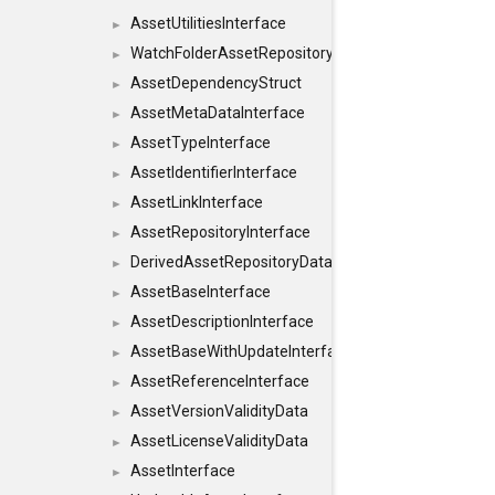
AssetUtilitiesInterface
►
WatchFolderAssetRepositoryInterface
►
AssetDependencyStruct
►
AssetMetaDataInterface
►
AssetTypeInterface
►
AssetIdentifierInterface
►
AssetLinkInterface
►
AssetRepositoryInterface
►
DerivedAssetRepositoryDataInterface
►
AssetBaseInterface
►
AssetDescriptionInterface
►
AssetBaseWithUpdateInterface
►
AssetReferenceInterface
►
AssetVersionValidityData
►
AssetLicenseValidityData
►
AssetInterface
►