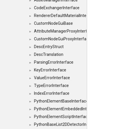
AssetManagerInterface
►
CodeExchangerInterface
►
RendererDefaultMaterialInterface
►
CustomNodeGuiBase
►
AttributeManagerProxyInterface
►
CustomNodeGuiProxyInterface
►
DescEntryStruct
►
DescTranslation
►
ParsingErrorInterface
►
KeyErrorInterface
►
ValueErrorInterface
►
TypeErrorInterface
►
IndexErrorInterface
►
PythonElementBaseInterface
►
PythonElementEmbeddedInterface
►
PythonElementScriptInterface
►
PythonBaseList2DDetectorInterface
►