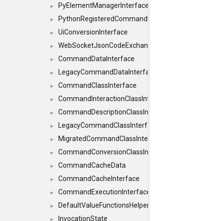
PyElementManagerInterface
►
PythonRegisteredCommandIdsInterface
►
UiConversionInterface
►
WebSocketJsonCodeExchangerInterface
►
CommandDataInterface
►
LegacyCommandDataInterface
►
CommandClassInterface
►
CommandInteractionClassInterface
►
CommandDescriptionClassInterface
►
LegacyCommandClassInterface
►
MigratedCommandClassInterface
►
CommandConversionClassInterface
►
CommandCacheData
►
CommandCacheInterface
►
CommandExecutionInterface
►
DefaultValueFunctionsHelper< const Result< C
►
InvocationState
►