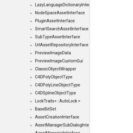
LazyLanguageDictionaryInterface
►
NodeSpaceAssetInterface
►
PluginAssetInterface
►
SmartSearchAssetInterface
►
SubTypeAssetInterface
►
UrlAssetRepositoryInterface
►
PreviewImageData
►
PreviewImageCustomGui
►
ClassicObjectWrapper
►
C4DPolyObjectType
►
C4DPolyLineObjectType
►
C4DSplineObjectType
►
LockTraits< ::AutoLock >
►
BaseBitSet
►
AssetCreationInterface
►
AssetManagerSubDialogInterface
►