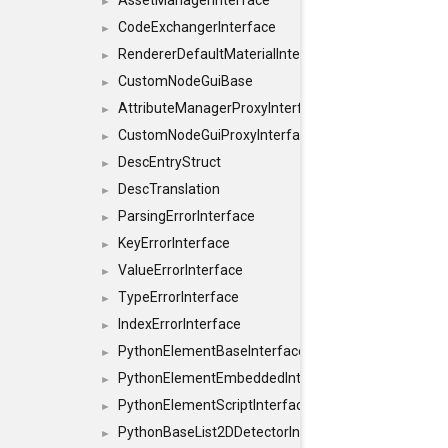
AssetManagerInterface
►
CodeExchangerInterface
►
RendererDefaultMaterialInterface
►
CustomNodeGuiBase
►
AttributeManagerProxyInterface
►
CustomNodeGuiProxyInterface
►
DescEntryStruct
►
DescTranslation
►
ParsingErrorInterface
►
KeyErrorInterface
►
ValueErrorInterface
►
TypeErrorInterface
►
IndexErrorInterface
►
PythonElementBaseInterface
►
PythonElementEmbeddedInterface
►
PythonElementScriptInterface
►
PythonBaseList2DDetectorInterface
►