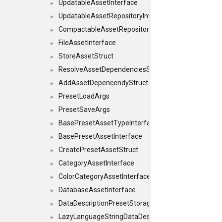
UpdatableAssetInterface
►
UpdatableAssetRepositoryInterface
►
CompactableAssetRepositoryInterface
►
FileAssetInterface
►
StoreAssetStruct
►
ResolveAssetDependenciesStruct
►
AddAssetDepencendyStruct
►
PresetLoadArgs
►
PresetSaveArgs
►
BasePresetAssetTypeInterface
►
BasePresetAssetInterface
►
CreatePresetAssetStruct
►
CategoryAssetInterface
►
ColorCategoryAssetInterface
►
DatabaseAssetInterface
►
DataDescriptionPresetStorageInterface
►
LazyLanguageStringDataDescriptionDefinitionInterf
►