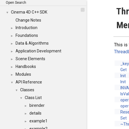
Open Search
Thr
Cinema 4D C++ SDK
▼
Change Notes
Me
Introduction
►
Foundations
►
Data & Algorithms
►
This is
Application Development
Thread
►
Scene Elements
►
_ke
Handbooks
►
Get
Modules
►
Init
Init
API Reference
▼
INV
Classes
▼
IsVal
Class List
▼
oper
birender
oper
►
Rese
details
►
Set
example1
►
~Thr
example2