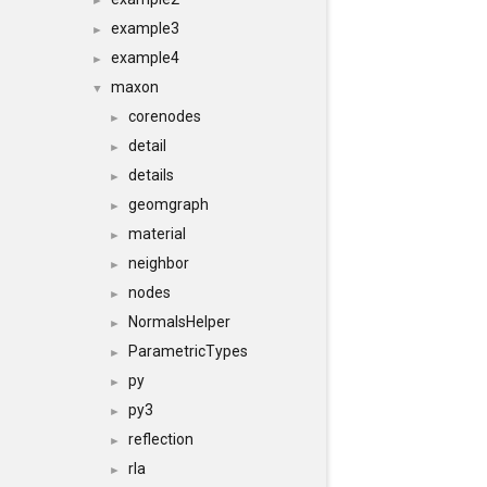
►
example3
►
example4
►
maxon
▼
corenodes
►
detail
►
details
►
geomgraph
►
material
►
neighbor
►
nodes
►
NormalsHelper
►
ParametricTypes
►
py
►
py3
►
reflection
►
rla
►