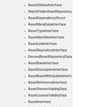
AssetUtilitiesInterface
►
WatchFolderAssetRepositoryInterface
►
AssetDependencyStruct
►
AssetMetaDataInterface
►
AssetTypeInterface
►
AssetIdentifierInterface
►
AssetLinkInterface
►
AssetRepositoryInterface
►
DerivedAssetRepositoryDataInterface
►
AssetBaseInterface
►
AssetDescriptionInterface
►
AssetBaseWithUpdateInterface
►
AssetReferenceInterface
►
AssetVersionValidityData
►
AssetLicenseValidityData
►
AssetInterface
►