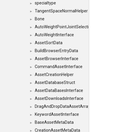
specialtype
►
TangentSpaceNormalHelper
►
Bone
►
AutoWeightPointJointSelections
►
AutoWeightInterface
►
AssetSortData
►
BuildBrowserEntryData
►
AssetBrowserInterface
►
CommandAssetInterface
►
AssetCreationHelper
►
AssetDatabaseStruct
►
AssetDataBasesInterface
►
AssetDownloadsInterface
►
DragAndDropDataAssetArray
►
KeywordAssetInterface
►
BaseAssetMetaData
►
CreationAssetMetaData
►