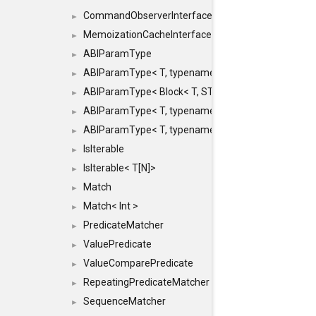
CommandObserverInterface
►
MemoizationCacheInterface
►
ABIParamType
►
ABIParamType< T, typename std::enable_if< STD_
►
ABIParamType< Block< T, STRIDED, MOVE > >
►
ABIParamType< T, typename std::enable_if< STD_I
►
ABIParamType< T, typename std::enable_if< STD_I
►
IsIterable
►
IsIterable< T[N]>
►
Match
►
Match< Int >
►
PredicateMatcher
►
ValuePredicate
►
ValueComparePredicate
►
RepeatingPredicateMatcher
►
SequenceMatcher
►