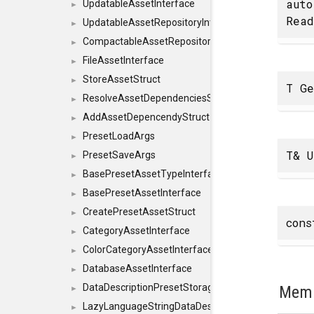
auto
UpdatableAssetInterface
►
Rea
UpdatableAssetRepositoryInterface
►
CompactableAssetRepositoryInterface
►
FileAssetInterface
►
StoreAssetStruct
►
T G
ResolveAssetDependenciesStruct
►
AddAssetDepencendyStruct
►
PresetLoadArgs
►
T& U
PresetSaveArgs
►
BasePresetAssetTypeInterface
►
BasePresetAssetInterface
►
CreatePresetAssetStruct
►
cons
CategoryAssetInterface
►
ColorCategoryAssetInterface
►
DatabaseAssetInterface
►
DataDescriptionPresetStorageInterface
Memb
►
LazyLanguageStringDataDescriptionDefinitionInterf
►