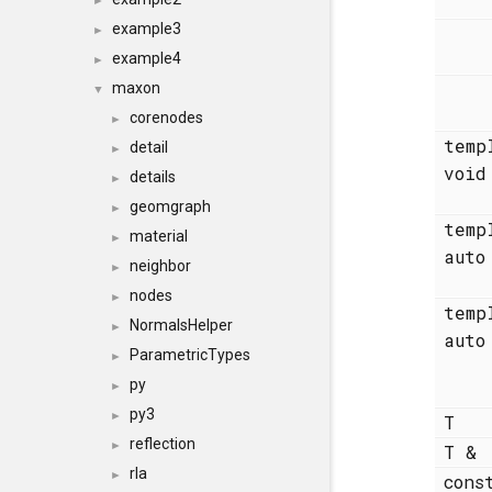
►
example3
►
example4
►
maxon
▼
corenodes
►
temp
detail
►
voi
details
►
geomgraph
►
temp
material
►
aut
neighbor
►
nodes
►
temp
NormalsHelper
►
aut
ParametricTypes
►
py
►
py3
►
T
reflection
►
T &
rla
►
cons