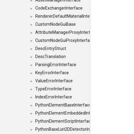
AssetManagerInterface
►
CodeExchangerInterface
►
RendererDefaultMaterialInterface
►
CustomNodeGuiBase
►
AttributeManagerProxyInterface
►
CustomNodeGuiProxyInterface
►
DescEntryStruct
►
DescTranslation
►
ParsingErrorInterface
►
KeyErrorInterface
►
ValueErrorInterface
►
TypeErrorInterface
►
IndexErrorInterface
►
PythonElementBaseInterface
►
PythonElementEmbeddedInterface
►
PythonElementScriptInterface
►
PythonBaseList2DDetectorInterface
►