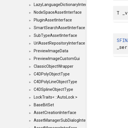
LazyLanguageDictionaryInterface
►
T _v
NodeSpaceAssetInterface
►
PluginAssetInterface
►
SmartSearchAssetInterface
►
SubTypeAssetInterface
►
SFIN
UrlAssetRepositoryInterface
►
_ser
PreviewImageData
►
PreviewImageCustomGui
►
ClassicObjectWrapper
►
C4DPolyObjectType
►
C4DPolyLineObjectType
►
C4DSplineObjectType
►
LockTraits< ::AutoLock >
►
BaseBitSet
►
AssetCreationInterface
►
AssetManagerSubDialogInterface
►