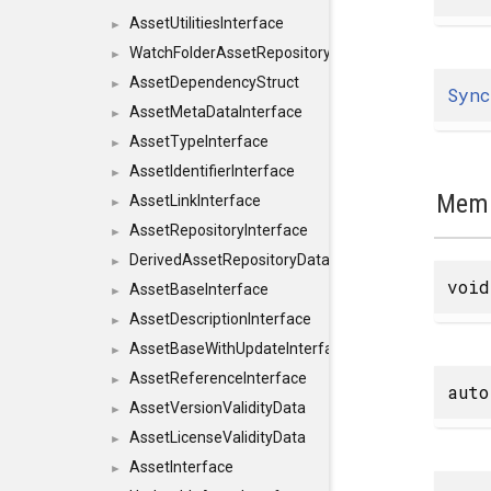
AssetUtilitiesInterface
►
WatchFolderAssetRepositoryInterface
►
AssetDependencyStruct
►
Sync
AssetMetaDataInterface
►
AssetTypeInterface
►
AssetIdentifierInterface
►
Memb
AssetLinkInterface
►
AssetRepositoryInterface
►
DerivedAssetRepositoryDataInterface
►
void
AssetBaseInterface
►
AssetDescriptionInterface
►
AssetBaseWithUpdateInterface
►
AssetReferenceInterface
►
auto
AssetVersionValidityData
►
AssetLicenseValidityData
►
AssetInterface
►