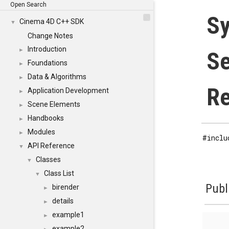
Open Search
Sy
Cinema 4D C++ SDK
▼
Change Notes
Introduction
►
Se
Foundations
►
Data & Algorithms
►
Re
Application Development
►
Scene Elements
►
Handbooks
►
Modules
►
#inclu
API Reference
▼
Classes
▼
Class List
▼
Publ
birender
►
details
►
example1
►
example2