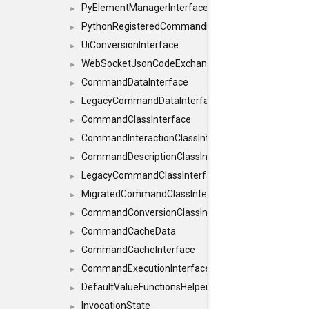
PyElementManagerInterface
►
PythonRegisteredCommandIdsInterface
►
UiConversionInterface
►
WebSocketJsonCodeExchangerInterface
►
CommandDataInterface
►
LegacyCommandDataInterface
►
CommandClassInterface
►
CommandInteractionClassInterface
►
CommandDescriptionClassInterface
►
LegacyCommandClassInterface
►
MigratedCommandClassInterface
►
CommandConversionClassInterface
►
CommandCacheData
►
CommandCacheInterface
►
CommandExecutionInterface
►
DefaultValueFunctionsHelper< const Result< C
►
InvocationState
►