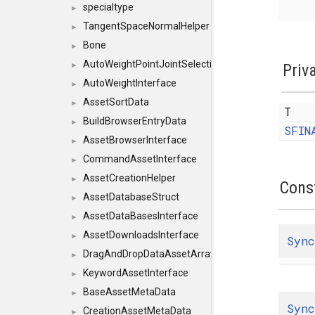
specialtype
►
TangentSpaceNormalHelper
►
Bone
►
AutoWeightPointJointSelections
►
Priv
AutoWeightInterface
►
AssetSortData
►
T
BuildBrowserEntryData
►
SFIN
AssetBrowserInterface
►
CommandAssetInterface
►
AssetCreationHelper
►
Cons
AssetDatabaseStruct
►
AssetDataBasesInterface
►
AssetDownloadsInterface
►
Sync
DragAndDropDataAssetArray
►
KeywordAssetInterface
►
BaseAssetMetaData
►
Sync
CreationAssetMetaData
►