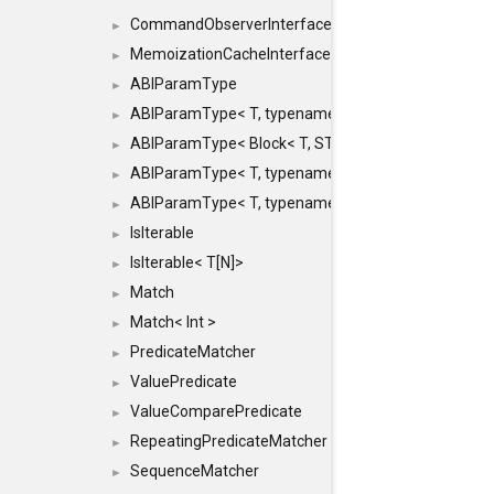
CommandObserverInterface
►
MemoizationCacheInterface
►
ABIParamType
►
ABIParamType< T, typename std::enable_if< STD_
►
ABIParamType< Block< T, STRIDED, MOVE > >
►
ABIParamType< T, typename std::enable_if< STD_I
►
ABIParamType< T, typename std::enable_if< STD_I
►
IsIterable
►
IsIterable< T[N]>
►
Match
►
Match< Int >
►
PredicateMatcher
►
ValuePredicate
►
ValueComparePredicate
►
RepeatingPredicateMatcher
►
SequenceMatcher
►