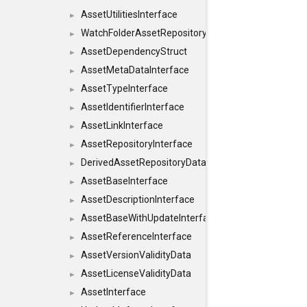
AssetUtilitiesInterface
►
WatchFolderAssetRepositoryInterface
►
AssetDependencyStruct
►
AssetMetaDataInterface
►
AssetTypeInterface
►
AssetIdentifierInterface
►
AssetLinkInterface
►
AssetRepositoryInterface
►
DerivedAssetRepositoryDataInterface
►
AssetBaseInterface
►
AssetDescriptionInterface
►
AssetBaseWithUpdateInterface
►
AssetReferenceInterface
►
AssetVersionValidityData
►
AssetLicenseValidityData
►
AssetInterface
►