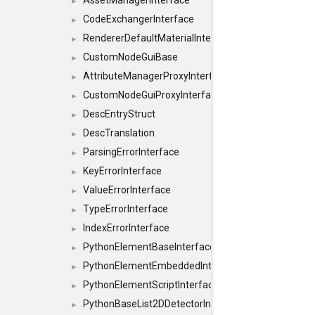
AssetManagerInterface
►
CodeExchangerInterface
►
RendererDefaultMaterialInterface
►
CustomNodeGuiBase
►
AttributeManagerProxyInterface
►
CustomNodeGuiProxyInterface
►
DescEntryStruct
►
DescTranslation
►
ParsingErrorInterface
►
KeyErrorInterface
►
ValueErrorInterface
►
TypeErrorInterface
►
IndexErrorInterface
►
PythonElementBaseInterface
►
PythonElementEmbeddedInterface
►
PythonElementScriptInterface
►
PythonBaseList2DDetectorInterface
►