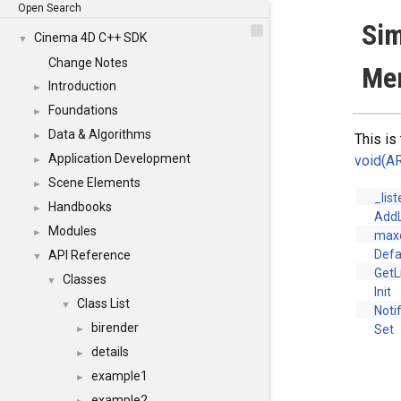
Open Search
Sim
Cinema 4D C++ SDK
▼
Change Notes
Me
Introduction
►
Foundations
►
Data & Algorithms
►
This is
Application Development
void(AR
►
Scene Elements
►
_lis
Handbooks
►
AddL
Modules
►
maxo
Defa
API Reference
▼
GetL
Classes
▼
Init
Class List
▼
Noti
birender
Set
►
details
►
example1
►
example2