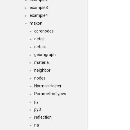
►
example3
►
example4
►
maxon
▼
corenodes
►
detail
►
details
►
geomgraph
►
material
►
neighbor
►
nodes
►
NormalsHelper
►
ParametricTypes
►
py
►
py3
►
reflection
►
rla
►