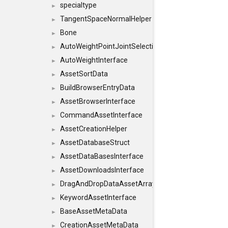
specialtype
►
TangentSpaceNormalHelper
►
Bone
►
AutoWeightPointJointSelections
►
AutoWeightInterface
►
AssetSortData
►
BuildBrowserEntryData
►
AssetBrowserInterface
►
CommandAssetInterface
►
AssetCreationHelper
►
AssetDatabaseStruct
►
AssetDataBasesInterface
►
AssetDownloadsInterface
►
DragAndDropDataAssetArray
►
KeywordAssetInterface
►
BaseAssetMetaData
►
CreationAssetMetaData
►