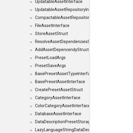
UpdatableAssetInterface
►
UpdatableAssetRepositoryInterface
►
CompactableAssetRepositoryInterface
►
FileAssetInterface
►
StoreAssetStruct
►
ResolveAssetDependenciesStruct
►
AddAssetDepencendyStruct
►
PresetLoadArgs
►
PresetSaveArgs
►
BasePresetAssetTypeInterface
►
BasePresetAssetInterface
►
CreatePresetAssetStruct
►
CategoryAssetInterface
►
ColorCategoryAssetInterface
►
DatabaseAssetInterface
►
DataDescriptionPresetStorageInterface
►
LazyLanguageStringDataDescriptionDefinitionInterf
►