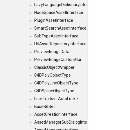
LazyLanguageDictionaryInterface
►
NodeSpaceAssetInterface
►
PluginAssetInterface
►
SmartSearchAssetInterface
►
SubTypeAssetInterface
►
UrlAssetRepositoryInterface
►
PreviewImageData
►
PreviewImageCustomGui
►
ClassicObjectWrapper
►
C4DPolyObjectType
►
C4DPolyLineObjectType
►
C4DSplineObjectType
►
LockTraits< ::AutoLock >
►
BaseBitSet
►
AssetCreationInterface
►
AssetManagerSubDialogInterface
►