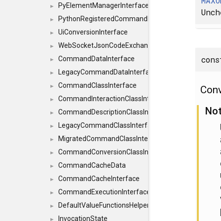
MAXO
PyElementManagerInterface
►
Unch
PythonRegisteredCommandIdsInterface
►
UiConversionInterface
►
WebSocketJsonCodeExchangerInterface
►
con
CommandDataInterface
►
LegacyCommandDataInterface
►
CommandClassInterface
►
Conv
CommandInteractionClassInterface
►
No
CommandDescriptionClassInterface
►
LegacyCommandClassInterface
►
MigratedCommandClassInterface
►
CommandConversionClassInterface
►
CommandCacheData
►
CommandCacheInterface
►
CommandExecutionInterface
►
DefaultValueFunctionsHelper< const Result< C
►
InvocationState
►