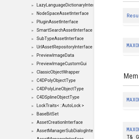
LazyLanguageDictionaryInterface
►
NodeSpaceAssetInterface
►
Resu
PluginAssetInterface
►
SmartSearchAssetInterface
►
SubTypeAssetInterface
►
MAXO
UrlAssetRepositoryInterface
►
PreviewImageData
►
PreviewImageCustomGui
►
ClassicObjectWrapper
►
Memb
C4DPolyObjectType
►
C4DPolyLineObjectType
►
C4DSplineObjectType
►
MAXO
LockTraits< ::AutoLock >
►
BaseBitSet
►
AssetCreationInterface
►
MAXO
AssetManagerSubDialogInterface
►
T& G