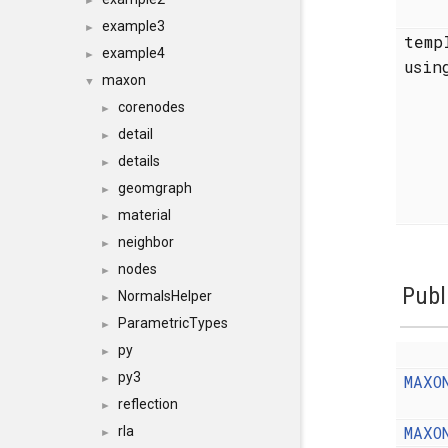
►
example3
►
temp
example4
►
usi
maxon
▼
corenodes
►
detail
►
details
►
geomgraph
►
material
►
neighbor
►
nodes
►
Publ
NormalsHelper
►
ParametricTypes
►
py
►
py3
MAXO
►
reflection
►
MAXO
rla
►