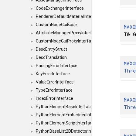
AssetManagerInterface
►
CodeExchangerInterface
►
RendererDefaultMaterialInterface
►
CustomNodeGuiBase
►
MAXO
AttributeManagerProxyInterface
T& G
►
CustomNodeGuiProxyInterface
►
DescEntryStruct
►
DescTranslation
►
MAXO
ParsingErrorInterface
►
Thre
KeyErrorInterface
►
ValueErrorInterface
►
TypeErrorInterface
►
IndexErrorInterface
MAXO
►
Thre
PythonElementBaseInterface
►
PythonElementEmbeddedInterface
►
PythonElementScriptInterface
►
PythonBaseList2DDetectorInterface
►