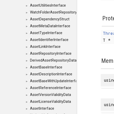
AssetUtilitiesInterface
►
WatchFolderAssetRepositoryInterface
►
Prot
AssetDependencyStruct
►
AssetMetaDataInterface
►
Thre
AssetTypeInterface
►
T *
AssetIdentifierInterface
►
AssetLinkInterface
►
AssetRepositoryInterface
►
Memb
DerivedAssetRepositoryDataInterface
►
AssetBaseInterface
►
AssetDescriptionInterface
►
usi
AssetBaseWithUpdateInterface
►
AssetReferenceInterface
►
AssetVersionValidityData
►
AssetLicenseValidityData
►
usi
AssetInterface
►