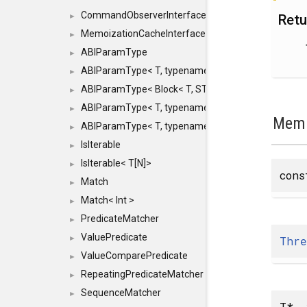
CommandObserverInterface
Retu
►
MemoizationCacheInterface
►
ABIParamType
►
ABIParamType< T, typename std::enable_if< STD_
►
ABIParamType< Block< T, STRIDED, MOVE > >
►
ABIParamType< T, typename std::enable_if< STD_I
►
Memb
ABIParamType< T, typename std::enable_if< STD_I
►
IsIterable
►
IsIterable< T[N]>
►
con
Match
►
Match< Int >
►
PredicateMatcher
►
ValuePredicate
Thre
►
ValueComparePredicate
►
RepeatingPredicateMatcher
►
SequenceMatcher
►
T* _