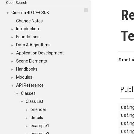
Open Search
Re
Cinema 4D C++ SDK
▼
Change Notes
Introduction
►
Te
Foundations
►
Data & Algorithms
►
Application Development
►
#inclu
Scene Elements
►
Handbooks
►
Modules
►
API Reference
▼
Publ
Classes
▼
Class List
▼
usi
birender
►
usi
details
►
usi
example1
►
usi
example2