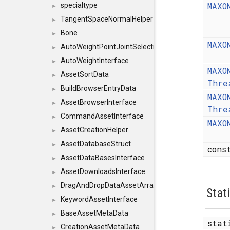
MAXO
specialtype
►
TangentSpaceNormalHelper
►
Bone
►
MAXO
AutoWeightPointJointSelections
►
AutoWeightInterface
►
MAXO
AssetSortData
►
Thre
BuildBrowserEntryData
►
MAXO
AssetBrowserInterface
►
Thre
CommandAssetInterface
►
MAXO
AssetCreationHelper
►
AssetDatabaseStruct
►
con
AssetDataBasesInterface
►
AssetDownloadsInterface
►
DragAndDropDataAssetArray
►
Stat
KeywordAssetInterface
►
BaseAssetMetaData
►
stat
CreationAssetMetaData
►