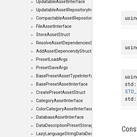
UpdatableAssetInterface
►
UpdatableAssetRepositoryInterface
►
usi
CompactableAssetRepositoryInterface
►
FileAssetInterface
►
StoreAssetStruct
►
ResolveAssetDependenciesStruct
►
usi
AddAssetDepencendyStruct
►
PresetLoadArgs
►
PresetSaveArgs
►
usi
BasePresetAssetTypeInterface
►
std:
BasePresetAssetInterface
►
STD_
CreatePresetAssetStruct
►
std:
CategoryAssetInterface
►
ColorCategoryAssetInterface
►
DatabaseAssetInterface
►
DataDescriptionPresetStorageInterface
►
Cons
LazyLanguageStringDataDescriptionDefinitionInterf
►