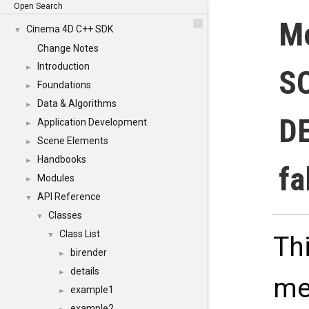
Open Search
M
Cinema 4D C++ SDK
▼
Change Notes
Introduction
►
S
Foundations
►
Data & Algorithms
►
D
Application Development
►
Scene Elements
►
Handbooks
►
fa
Modules
►
API Reference
▼
Classes
▼
Class List
▼
Thi
birender
►
details
►
me
example1
►
example2