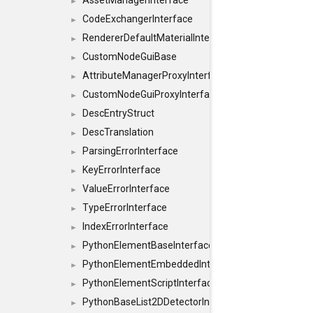
AssetManagerInterface
►
CodeExchangerInterface
►
RendererDefaultMaterialInterface
►
CustomNodeGuiBase
►
AttributeManagerProxyInterface
►
CustomNodeGuiProxyInterface
►
DescEntryStruct
►
DescTranslation
►
ParsingErrorInterface
►
KeyErrorInterface
►
ValueErrorInterface
►
TypeErrorInterface
►
IndexErrorInterface
►
PythonElementBaseInterface
►
PythonElementEmbeddedInterface
►
PythonElementScriptInterface
►
PythonBaseList2DDetectorInterface
►