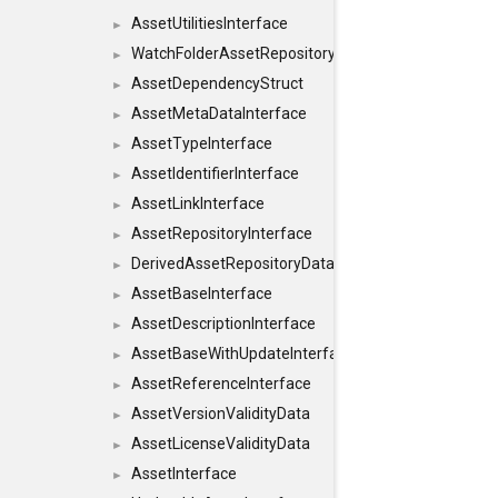
AssetUtilitiesInterface
►
WatchFolderAssetRepositoryInterface
►
AssetDependencyStruct
►
AssetMetaDataInterface
►
AssetTypeInterface
►
AssetIdentifierInterface
►
AssetLinkInterface
►
AssetRepositoryInterface
►
DerivedAssetRepositoryDataInterface
►
AssetBaseInterface
►
AssetDescriptionInterface
►
AssetBaseWithUpdateInterface
►
AssetReferenceInterface
►
AssetVersionValidityData
►
AssetLicenseValidityData
►
AssetInterface
►