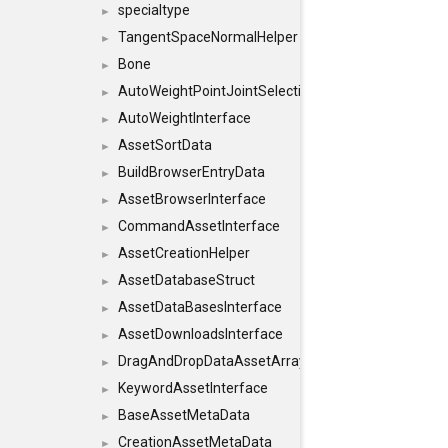
specialtype
►
TangentSpaceNormalHelper
►
Bone
►
AutoWeightPointJointSelections
►
AutoWeightInterface
►
AssetSortData
►
BuildBrowserEntryData
►
AssetBrowserInterface
►
CommandAssetInterface
►
AssetCreationHelper
►
AssetDatabaseStruct
►
AssetDataBasesInterface
►
AssetDownloadsInterface
►
DragAndDropDataAssetArray
►
KeywordAssetInterface
►
BaseAssetMetaData
►
CreationAssetMetaData
►