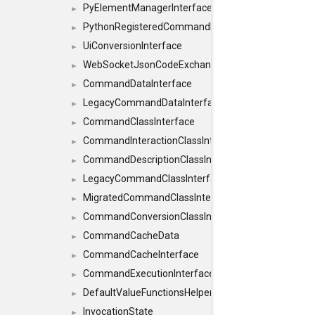
PyElementManagerInterface
►
PythonRegisteredCommandIdsInterface
►
UiConversionInterface
►
WebSocketJsonCodeExchangerInterface
►
CommandDataInterface
►
LegacyCommandDataInterface
►
CommandClassInterface
►
CommandInteractionClassInterface
►
CommandDescriptionClassInterface
►
LegacyCommandClassInterface
►
MigratedCommandClassInterface
►
CommandConversionClassInterface
►
CommandCacheData
►
CommandCacheInterface
►
CommandExecutionInterface
►
DefaultValueFunctionsHelper< const Result< C
►
InvocationState
►