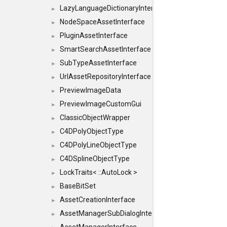
LazyLanguageDictionaryInterface
►
NodeSpaceAssetInterface
►
PluginAssetInterface
►
SmartSearchAssetInterface
►
SubTypeAssetInterface
►
UrlAssetRepositoryInterface
►
PreviewImageData
►
PreviewImageCustomGui
►
ClassicObjectWrapper
►
C4DPolyObjectType
►
C4DPolyLineObjectType
►
C4DSplineObjectType
►
LockTraits< ::AutoLock >
►
BaseBitSet
►
AssetCreationInterface
►
AssetManagerSubDialogInterface
►