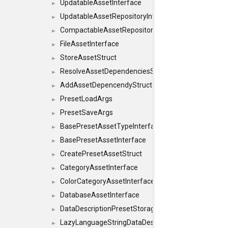
UpdatableAssetInterface
►
UpdatableAssetRepositoryInterface
►
CompactableAssetRepositoryInterface
►
FileAssetInterface
►
StoreAssetStruct
►
ResolveAssetDependenciesStruct
►
AddAssetDepencendyStruct
►
PresetLoadArgs
►
PresetSaveArgs
►
BasePresetAssetTypeInterface
►
BasePresetAssetInterface
►
CreatePresetAssetStruct
►
CategoryAssetInterface
►
ColorCategoryAssetInterface
►
DatabaseAssetInterface
►
DataDescriptionPresetStorageInterface
►
LazyLanguageStringDataDescriptionDefinitionInterf
►