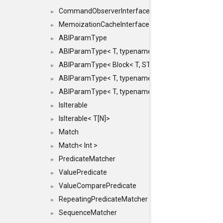
CommandObserverInterface
►
MemoizationCacheInterface
►
ABIParamType
►
ABIParamType< T, typename std::enable_if< STD_
►
ABIParamType< Block< T, STRIDED, MOVE > >
►
ABIParamType< T, typename std::enable_if< STD_I
►
ABIParamType< T, typename std::enable_if< STD_I
►
IsIterable
►
IsIterable< T[N]>
►
Match
►
Match< Int >
►
PredicateMatcher
►
ValuePredicate
►
ValueComparePredicate
►
RepeatingPredicateMatcher
►
SequenceMatcher
►