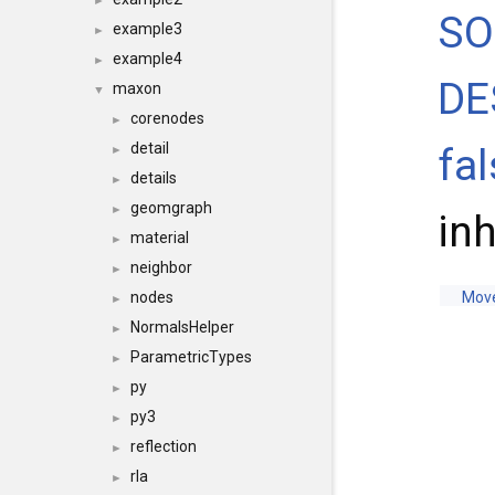
►
SO
example3
►
example4
►
DE
maxon
▼
corenodes
►
detail
fal
►
details
►
geomgraph
►
in
material
►
neighbor
►
nodes
Mov
►
NormalsHelper
►
ParametricTypes
►
py
►
py3
►
reflection
►
rla
►