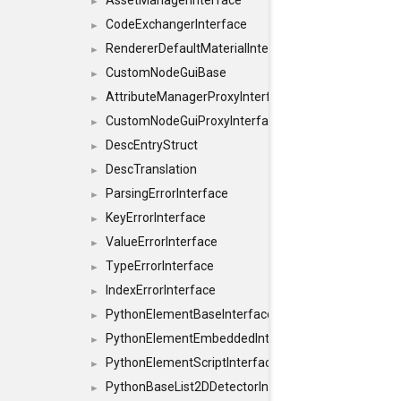
AssetManagerInterface
►
CodeExchangerInterface
►
RendererDefaultMaterialInterface
►
CustomNodeGuiBase
►
AttributeManagerProxyInterface
►
CustomNodeGuiProxyInterface
►
DescEntryStruct
►
DescTranslation
►
ParsingErrorInterface
►
KeyErrorInterface
►
ValueErrorInterface
►
TypeErrorInterface
►
IndexErrorInterface
►
PythonElementBaseInterface
►
PythonElementEmbeddedInterface
►
PythonElementScriptInterface
►
PythonBaseList2DDetectorInterface
►