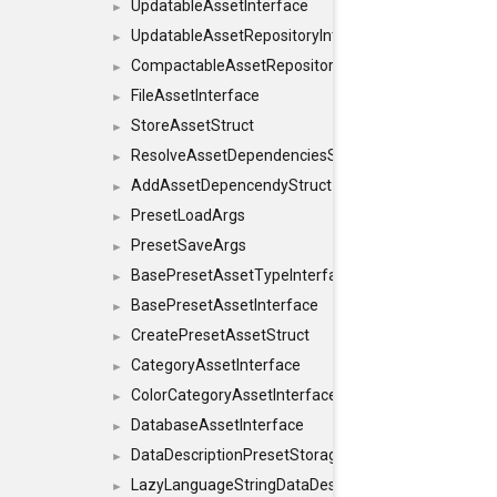
UpdatableAssetInterface
►
UpdatableAssetRepositoryInterface
►
CompactableAssetRepositoryInterface
►
FileAssetInterface
►
StoreAssetStruct
►
ResolveAssetDependenciesStruct
►
AddAssetDepencendyStruct
►
PresetLoadArgs
►
PresetSaveArgs
►
BasePresetAssetTypeInterface
►
BasePresetAssetInterface
►
CreatePresetAssetStruct
►
CategoryAssetInterface
►
ColorCategoryAssetInterface
►
DatabaseAssetInterface
►
DataDescriptionPresetStorageInterface
►
LazyLanguageStringDataDescriptionDefinitionInterf
►