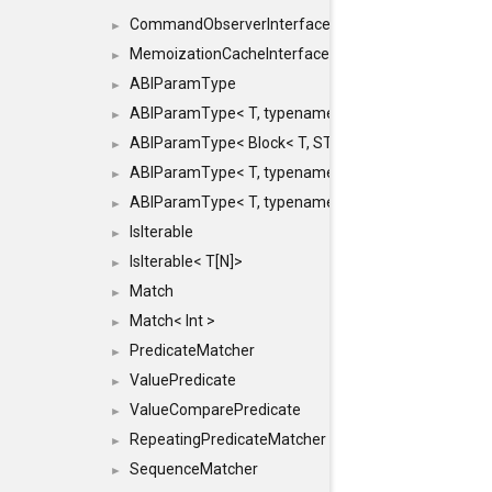
CommandObserverInterface
►
MemoizationCacheInterface
►
ABIParamType
►
ABIParamType< T, typename std::enable_if< STD_
►
ABIParamType< Block< T, STRIDED, MOVE > >
►
ABIParamType< T, typename std::enable_if< STD_I
►
ABIParamType< T, typename std::enable_if< STD_I
►
IsIterable
►
IsIterable< T[N]>
►
Match
►
Match< Int >
►
PredicateMatcher
►
ValuePredicate
►
ValueComparePredicate
►
RepeatingPredicateMatcher
►
SequenceMatcher
►