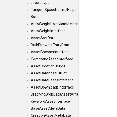
specialtype
►
TangentSpaceNormalHelper
►
Bone
►
AutoWeightPointJointSelections
►
AutoWeightInterface
►
AssetSortData
►
BuildBrowserEntryData
►
AssetBrowserInterface
►
CommandAssetInterface
►
AssetCreationHelper
►
AssetDatabaseStruct
►
AssetDataBasesInterface
►
AssetDownloadsInterface
►
DragAndDropDataAssetArray
►
KeywordAssetInterface
►
BaseAssetMetaData
►
CreationAssetMetaData
►