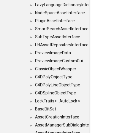
LazyLanguageDictionaryInterface
►
NodeSpaceAssetInterface
►
PluginAssetInterface
►
SmartSearchAssetInterface
►
SubTypeAssetInterface
►
UrlAssetRepositoryInterface
►
PreviewImageData
►
PreviewImageCustomGui
►
ClassicObjectWrapper
►
C4DPolyObjectType
►
C4DPolyLineObjectType
►
C4DSplineObjectType
►
LockTraits< ::AutoLock >
►
BaseBitSet
►
AssetCreationInterface
►
AssetManagerSubDialogInterface
►