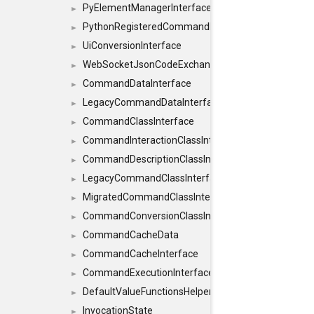
PyElementManagerInterface
►
PythonRegisteredCommandIdsInterface
►
UiConversionInterface
►
WebSocketJsonCodeExchangerInterface
►
CommandDataInterface
►
LegacyCommandDataInterface
►
CommandClassInterface
►
CommandInteractionClassInterface
►
CommandDescriptionClassInterface
►
LegacyCommandClassInterface
►
MigratedCommandClassInterface
►
CommandConversionClassInterface
►
CommandCacheData
►
CommandCacheInterface
►
CommandExecutionInterface
►
DefaultValueFunctionsHelper< const Result< C
►
InvocationState
►