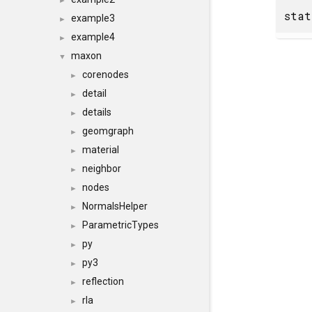
►
sta
example3
►
example4
►
maxon
▼
corenodes
►
detail
►
details
►
geomgraph
►
material
►
neighbor
►
nodes
►
NormalsHelper
►
ParametricTypes
►
py
►
py3
►
reflection
►
rla
►