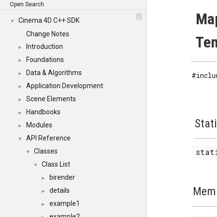
Open Search
Map
Cinema 4D C++ SDK
▼
Change Notes
Tem
Introduction
►
Foundations
►
Data & Algorithms
►
#inclu
Application Development
►
Scene Elements
►
Handbooks
►
Stat
Modules
►
API Reference
▼
sta
Classes
▼
Class List
▼
birender
►
Memb
details
►
example1
►
example2