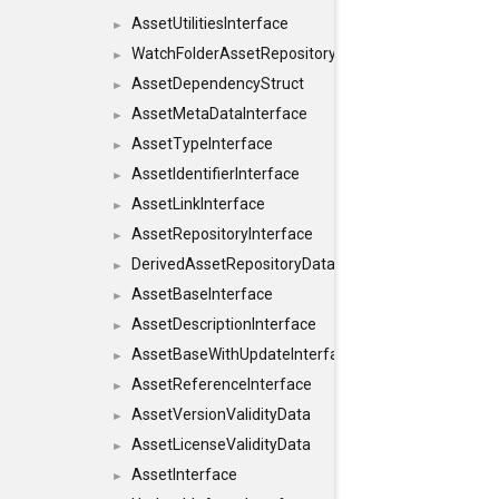
AssetUtilitiesInterface
►
WatchFolderAssetRepositoryInterface
►
AssetDependencyStruct
►
AssetMetaDataInterface
►
AssetTypeInterface
►
AssetIdentifierInterface
►
AssetLinkInterface
►
AssetRepositoryInterface
►
DerivedAssetRepositoryDataInterface
►
AssetBaseInterface
►
AssetDescriptionInterface
►
AssetBaseWithUpdateInterface
►
AssetReferenceInterface
►
AssetVersionValidityData
►
AssetLicenseValidityData
►
AssetInterface
►