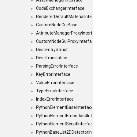
AssetManagerInterface
►
CodeExchangerInterface
►
RendererDefaultMaterialInterface
►
CustomNodeGuiBase
►
AttributeManagerProxyInterface
►
CustomNodeGuiProxyInterface
►
DescEntryStruct
►
DescTranslation
►
ParsingErrorInterface
►
KeyErrorInterface
►
ValueErrorInterface
►
TypeErrorInterface
►
IndexErrorInterface
►
PythonElementBaseInterface
►
PythonElementEmbeddedInterface
►
PythonElementScriptInterface
►
PythonBaseList2DDetectorInterface
►