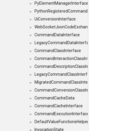
PyElementManagerInterface
►
PythonRegisteredCommandIdsInterface
►
UiConversionInterface
►
WebSocketJsonCodeExchangerInterface
►
CommandDataInterface
►
LegacyCommandDataInterface
►
CommandClassInterface
►
CommandInteractionClassInterface
►
CommandDescriptionClassInterface
►
LegacyCommandClassInterface
►
MigratedCommandClassInterface
►
CommandConversionClassInterface
►
CommandCacheData
►
CommandCacheInterface
►
CommandExecutionInterface
►
DefaultValueFunctionsHelper< const Result< C
►
InvocationState
►