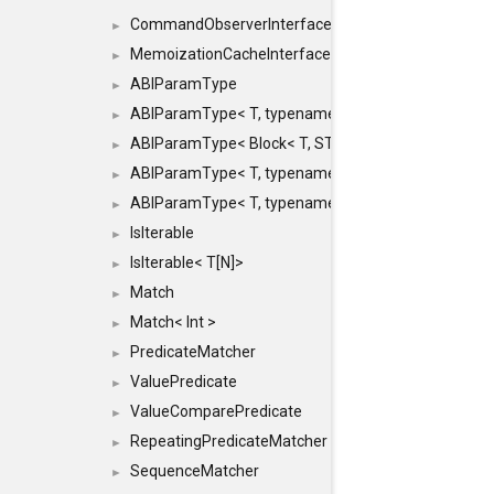
CommandObserverInterface
►
MemoizationCacheInterface
►
ABIParamType
►
ABIParamType< T, typename std::enable_if< STD_
►
ABIParamType< Block< T, STRIDED, MOVE > >
►
ABIParamType< T, typename std::enable_if< STD_I
►
ABIParamType< T, typename std::enable_if< STD_I
►
IsIterable
►
IsIterable< T[N]>
►
Match
►
Match< Int >
►
PredicateMatcher
►
ValuePredicate
►
ValueComparePredicate
►
RepeatingPredicateMatcher
►
SequenceMatcher
►