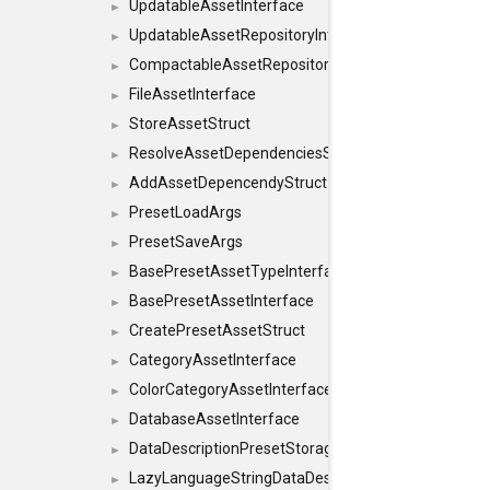
UpdatableAssetInterface
►
UpdatableAssetRepositoryInterface
►
CompactableAssetRepositoryInterface
►
FileAssetInterface
►
StoreAssetStruct
►
ResolveAssetDependenciesStruct
►
AddAssetDepencendyStruct
►
PresetLoadArgs
►
PresetSaveArgs
►
BasePresetAssetTypeInterface
►
BasePresetAssetInterface
►
CreatePresetAssetStruct
►
CategoryAssetInterface
►
ColorCategoryAssetInterface
►
DatabaseAssetInterface
►
DataDescriptionPresetStorageInterface
►
LazyLanguageStringDataDescriptionDefinitionInterf
►