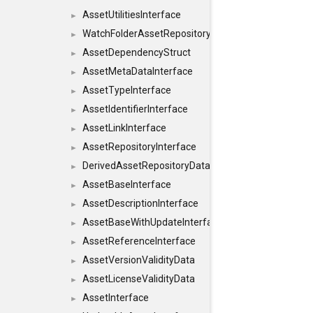
AssetUtilitiesInterface
►
WatchFolderAssetRepositoryInterface
►
AssetDependencyStruct
►
AssetMetaDataInterface
►
AssetTypeInterface
►
AssetIdentifierInterface
►
AssetLinkInterface
►
AssetRepositoryInterface
►
DerivedAssetRepositoryDataInterface
►
AssetBaseInterface
►
AssetDescriptionInterface
►
AssetBaseWithUpdateInterface
►
AssetReferenceInterface
►
AssetVersionValidityData
►
AssetLicenseValidityData
►
AssetInterface
►