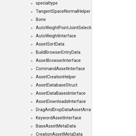
specialtype
►
TangentSpaceNormalHelper
►
Bone
►
AutoWeightPointJointSelections
►
AutoWeightInterface
►
AssetSortData
►
BuildBrowserEntryData
►
AssetBrowserInterface
►
CommandAssetInterface
►
AssetCreationHelper
►
AssetDatabaseStruct
►
AssetDataBasesInterface
►
AssetDownloadsInterface
►
DragAndDropDataAssetArray
►
KeywordAssetInterface
►
BaseAssetMetaData
►
CreationAssetMetaData
►