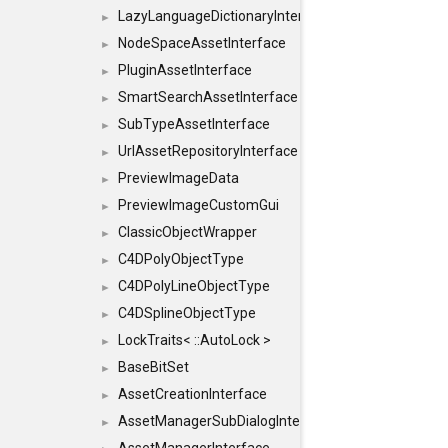
LazyLanguageDictionaryInterface
►
NodeSpaceAssetInterface
►
PluginAssetInterface
►
SmartSearchAssetInterface
►
SubTypeAssetInterface
►
UrlAssetRepositoryInterface
►
PreviewImageData
►
PreviewImageCustomGui
►
ClassicObjectWrapper
►
C4DPolyObjectType
►
C4DPolyLineObjectType
►
C4DSplineObjectType
►
LockTraits< ::AutoLock >
►
BaseBitSet
►
AssetCreationInterface
►
AssetManagerSubDialogInterface
►