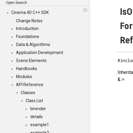
Open Search
IsO
Cinema 4D C++ SDK
▼
Change Notes
For
Introduction
►
Foundations
Re
►
Data & Algorithms
►
Application Development
►
#inclu
Scene Elements
►
Handbooks
►
Inheri
Modules
►
& >:
API Reference
▼
Classes
▼
Class List
▼
birender
►
details
►
example1
►
example2