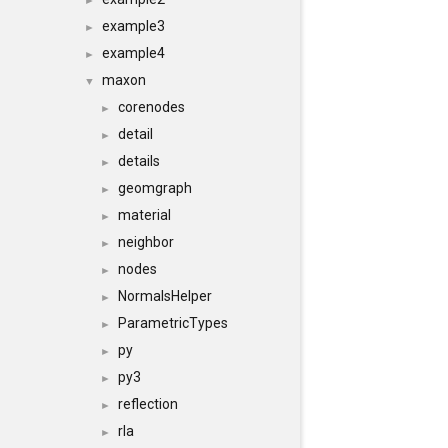
►
example3
►
example4
►
maxon
▼
corenodes
►
detail
►
details
►
geomgraph
►
material
►
neighbor
►
nodes
►
NormalsHelper
►
ParametricTypes
►
py
►
py3
►
reflection
►
rla
►