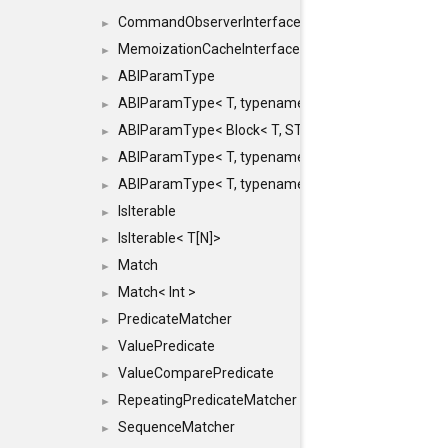
CommandObserverInterface
►
MemoizationCacheInterface
►
ABIParamType
►
ABIParamType< T, typename std::enable_if< STD_
►
ABIParamType< Block< T, STRIDED, MOVE > >
►
ABIParamType< T, typename std::enable_if< STD_I
►
ABIParamType< T, typename std::enable_if< STD_I
►
IsIterable
►
IsIterable< T[N]>
►
Match
►
Match< Int >
►
PredicateMatcher
►
ValuePredicate
►
ValueComparePredicate
►
RepeatingPredicateMatcher
►
SequenceMatcher
►