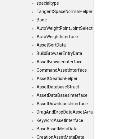
specialtype
►
TangentSpaceNormalHelper
►
Bone
►
AutoWeightPointJointSelections
►
AutoWeightInterface
►
AssetSortData
►
BuildBrowserEntryData
►
AssetBrowserInterface
►
CommandAssetInterface
►
AssetCreationHelper
►
AssetDatabaseStruct
►
AssetDataBasesInterface
►
AssetDownloadsInterface
►
DragAndDropDataAssetArray
►
KeywordAssetInterface
►
BaseAssetMetaData
►
CreationAssetMetaData
►