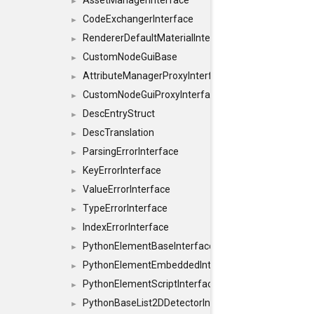
AssetManagerInterface
►
CodeExchangerInterface
►
RendererDefaultMaterialInterface
►
CustomNodeGuiBase
►
AttributeManagerProxyInterface
►
CustomNodeGuiProxyInterface
►
DescEntryStruct
►
DescTranslation
►
ParsingErrorInterface
►
KeyErrorInterface
►
ValueErrorInterface
►
TypeErrorInterface
►
IndexErrorInterface
►
PythonElementBaseInterface
►
PythonElementEmbeddedInterface
►
PythonElementScriptInterface
►
PythonBaseList2DDetectorInterface
►