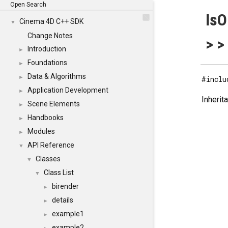
Open Search
IsO
Cinema 4D C++ SDK
▼
Change Notes
> >
Introduction
►
Foundations
►
Data & Algorithms
►
#inclu
Application Development
►
Inherit
Scene Elements
►
Handbooks
►
Modules
►
API Reference
▼
Classes
▼
Class List
▼
birender
►
details
►
example1
►
example2