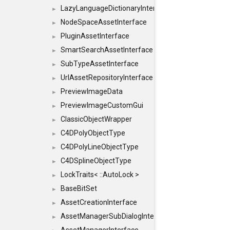
LazyLanguageDictionaryInterface
►
NodeSpaceAssetInterface
►
PluginAssetInterface
►
SmartSearchAssetInterface
►
SubTypeAssetInterface
►
UrlAssetRepositoryInterface
►
PreviewImageData
►
PreviewImageCustomGui
►
ClassicObjectWrapper
►
C4DPolyObjectType
►
C4DPolyLineObjectType
►
C4DSplineObjectType
►
LockTraits< ::AutoLock >
►
BaseBitSet
►
AssetCreationInterface
►
AssetManagerSubDialogInterface
►