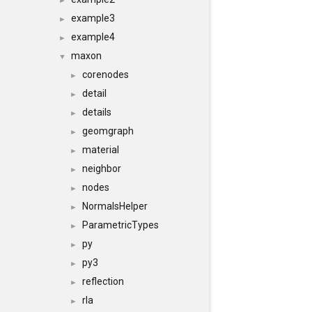
►
example3
►
example4
►
maxon
▼
corenodes
►
detail
►
details
►
geomgraph
►
material
►
neighbor
►
nodes
►
NormalsHelper
►
ParametricTypes
►
py
►
py3
►
reflection
►
rla
►