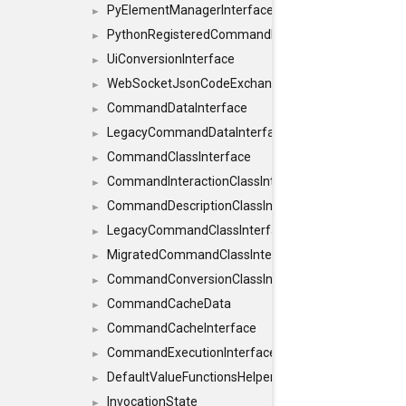
PyElementManagerInterface
►
PythonRegisteredCommandIdsInterface
►
UiConversionInterface
►
WebSocketJsonCodeExchangerInterface
►
CommandDataInterface
►
LegacyCommandDataInterface
►
CommandClassInterface
►
CommandInteractionClassInterface
►
CommandDescriptionClassInterface
►
LegacyCommandClassInterface
►
MigratedCommandClassInterface
►
CommandConversionClassInterface
►
CommandCacheData
►
CommandCacheInterface
►
CommandExecutionInterface
►
DefaultValueFunctionsHelper< const Result< C
►
InvocationState
►