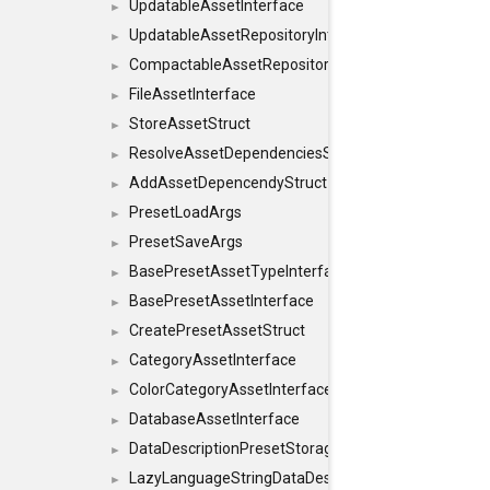
UpdatableAssetInterface
►
UpdatableAssetRepositoryInterface
►
CompactableAssetRepositoryInterface
►
FileAssetInterface
►
StoreAssetStruct
►
ResolveAssetDependenciesStruct
►
AddAssetDepencendyStruct
►
PresetLoadArgs
►
PresetSaveArgs
►
BasePresetAssetTypeInterface
►
BasePresetAssetInterface
►
CreatePresetAssetStruct
►
CategoryAssetInterface
►
ColorCategoryAssetInterface
►
DatabaseAssetInterface
►
DataDescriptionPresetStorageInterface
►
LazyLanguageStringDataDescriptionDefinitionInterf
►