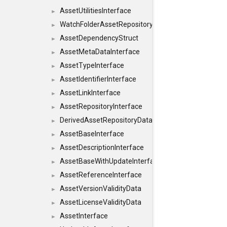
AssetUtilitiesInterface
►
WatchFolderAssetRepositoryInterface
►
AssetDependencyStruct
►
AssetMetaDataInterface
►
AssetTypeInterface
►
AssetIdentifierInterface
►
AssetLinkInterface
►
AssetRepositoryInterface
►
DerivedAssetRepositoryDataInterface
►
AssetBaseInterface
►
AssetDescriptionInterface
►
AssetBaseWithUpdateInterface
►
AssetReferenceInterface
►
AssetVersionValidityData
►
AssetLicenseValidityData
►
AssetInterface
►