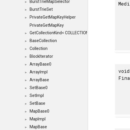
BurstTrieMapSelector
►
Medi
BurstTrieSet
►
PrivateGetMapKeyHelper
►
PrivateGetMapKey
GetCollectionKind< COLLECTION, typename SFINAEHelper
►
BaseCollection
►
Collection
►
BlockIterator
►
ArrayBase0
►
void
ArrayImpl
►
Fina
ArrayBase
►
SetBase0
►
SetImpl
►
SetBase
►
MapBase0
►
MapImpl
►
MapBase
►