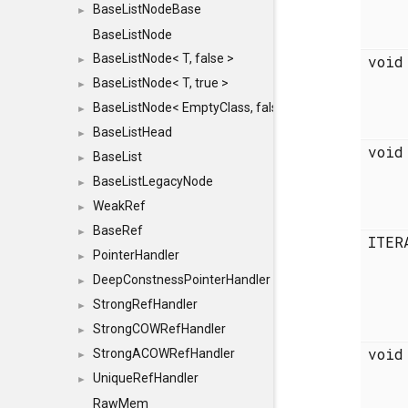
BaseListNodeBase
►
BaseListNode
BaseListNode< T, false >
voi
►
BaseListNode< T, true >
►
BaseListNode< EmptyClass, false >
►
BaseListHead
►
voi
BaseList
►
BaseListLegacyNode
►
WeakRef
►
BaseRef
►
ITE
PointerHandler
►
DeepConstnessPointerHandler
►
StrongRefHandler
►
StrongCOWRefHandler
►
voi
StrongACOWRefHandler
►
UniqueRefHandler
►
RawMem