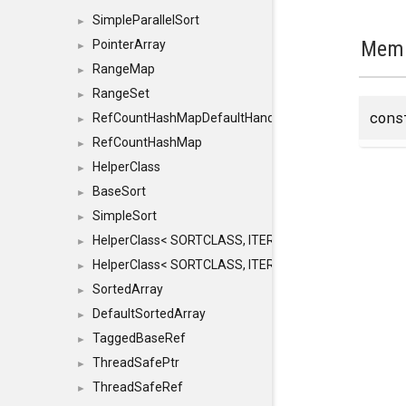
SimpleParallelSort
►
Memb
PointerArray
►
RangeMap
►
RangeSet
►
con
RefCountHashMapDefaultHandler
►
RefCountHashMap
►
HelperClass
►
BaseSort
►
SimpleSort
►
HelperClass< SORTCLASS, ITERATOR, CONTENT, BAS
►
HelperClass< SORTCLASS, ITERATOR, CONTENT, B
►
SortedArray
►
DefaultSortedArray
►
TaggedBaseRef
►
ThreadSafePtr
►
ThreadSafeRef
►