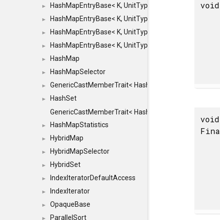
void
HashMapEntryBase< K, UnitType, ENTRY_HANDLER
►
HashMapEntryBase< K, UnitType, ENTRY_HANDLER
►
HashMapEntryBase< K, UnitType, ENTRY_HANDLER
►
HashMapEntryBase< K, UnitType, ENTRY_HANDLER,
►
HashMap
►
HashMapSelector
►
GenericCastMemberTrait< HashMap< K_TO, V_TO >, 
►
HashSet
►
GenericCastMemberTrait< HashSet< TO >, HashSet< F
void
HashMapStatistics
►
Fina
HybridMap
►
HybridMapSelector
►
HybridSet
►
IndexIteratorDefaultAccess
►
IndexIterator
►
OpaqueBase
►
ParallelSort
►