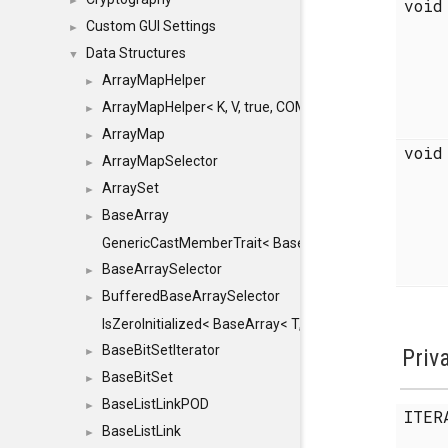
►
voi
Custom GUI Settings
►
Data Structures
▼
ArrayMapHelper
►
ArrayMapHelper< K, V, true, COMPARE, ARRAY >
►
ArrayMap
►
voi
ArrayMapSelector
►
ArraySet
►
BaseArray
►
GenericCastMemberTrait< BaseArray< TO >, BaseArra
BaseArraySelector
►
BufferedBaseArraySelector
►
IsZeroInitialized< BaseArray< T, MINCHUNKSIZE, ME
BaseBitSetIterator
Priv
►
BaseBitSet
►
BaseListLinkPOD
►
ITE
BaseListLink
►