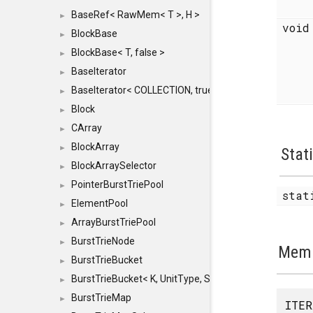
BaseRef< RawMem< T >, H >
►
voi
BlockBase
►
BlockBase< T, false >
►
BaseIterator
►
BaseIterator< COLLECTION, true >
►
Block
►
CArray
►
BlockArray
►
Stat
BlockArraySelector
►
PointerBurstTriePool
►
stat
ElementPool
►
ArrayBurstTriePool
►
BurstTrieNode
►
Memb
BurstTrieBucket
►
BurstTrieBucket< K, UnitType, SIZE >
►
BurstTrieMap
►
ITER