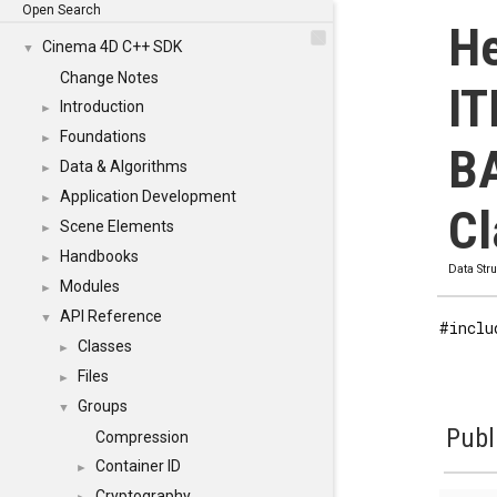
Open Search
H
Cinema 4D C++ SDK
▼
Change Notes
I
Introduction
►
Foundations
►
B
Data & Algorithms
►
Application Development
►
Cl
Scene Elements
►
Handbooks
►
Data Str
Modules
►
API Reference
▼
#inclu
Classes
►
Files
►
Groups
▼
Publ
Compression
Container ID
►
Cryptography