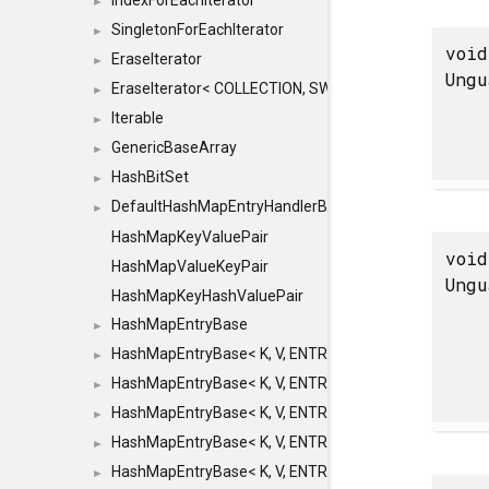
IndexForEachIterator
►
SingletonForEachIterator
►
void
EraseIterator
►
Ungu
EraseIterator< COLLECTION, SWAP_ERASE, false >
►
Iterable
►
GenericBaseArray
►
HashBitSet
►
DefaultHashMapEntryHandlerBase
►
HashMapKeyValuePair
void
HashMapValueKeyPair
Ungu
HashMapKeyHashValuePair
HashMapEntryBase
►
HashMapEntryBase< K, V, ENTRY_HANDLER, HASHM
►
HashMapEntryBase< K, V, ENTRY_HANDLER, HASHM
►
HashMapEntryBase< K, V, ENTRY_HANDLER, HASHMA
►
HashMapEntryBase< K, V, ENTRY_HANDLER, HASHM
►
HashMapEntryBase< K, V, ENTRY_HANDLER, HASHM
►