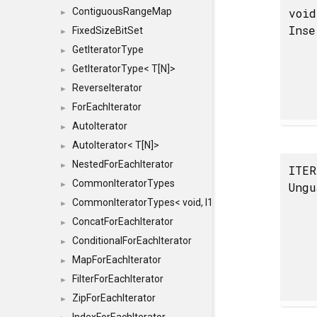
void
ContiguousRangeMap
►
Inse
FixedSizeBitSet
►
GetIteratorType
►
GetIteratorType< T[N]>
►
ReverseIterator
►
ForEachIterator
►
AutoIterator
►
AutoIterator< T[N]>
►
NestedForEachIterator
►
ITER
CommonIteratorTypes
Ungu
►
CommonIteratorTypes< void, I1, I2 >
►
ConcatForEachIterator
►
ConditionalForEachIterator
►
MapForEachIterator
►
FilterForEachIterator
►
ZipForEachIterator
►