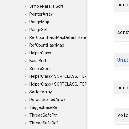
con
SimpleParallelSort
►
PointerArray
►
RangeMap
►
RangeSet
►
cons
RefCountHashMapDefaultHandler
►
RefCountHashMap
►
HelperClass
►
Unit
BaseSort
►
SimpleSort
►
HelperClass< SORTCLASS, ITERATOR, CONTENT, BAS
►
HelperClass< SORTCLASS, ITERATOR, CONTENT, B
►
con
SortedArray
►
DefaultSortedArray
►
TaggedBaseRef
►
void
ThreadSafePtr
►
ThreadSafeRef
►