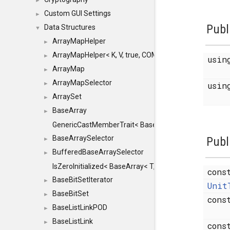
►
Custom GUI Settings
►
Publ
Data Structures
▼
ArrayMapHelper
►
ArrayMapHelper< K, V, true, COMPARE, ARRAY >
►
usi
ArrayMap
►
ArrayMapSelector
►
usi
ArraySet
►
BaseArray
►
GenericCastMemberTrait< BaseArray< TO >, BaseArra
BaseArraySelector
Publ
►
BufferedBaseArraySelector
►
IsZeroInitialized< BaseArray< T, MINCHUNKSIZE, ME
cons
BaseBitSetIterator
►
Unit
BaseBitSet
►
con
BaseListLinkPOD
►
BaseListLink
►
cons