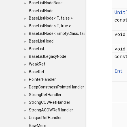
BaseListNodeBase
►
BaseListNode
Unit
BaseListNode< T, false >
►
con
BaseListNode< T, true >
►
BaseListNode< EmptyClass, false >
voi
►
BaseListHead
►
voi
BaseList
►
con
BaseListLegacyNode
►
WeakRef
►
Int
BaseRef
►
PointerHandler
►
DeepConstnessPointerHandler
►
StrongRefHandler
►
StrongCOWRefHandler
►
StrongACOWRefHandler
►
UniqueRefHandler
►
RawMem