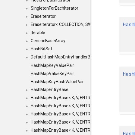
IndexForEachIterator
►
SingletonForEachIterator
►
EraseIterator
►
Hash
EraseIterator< COLLECTION, SWAP_ERASE, false >
►
Iterable
►
GenericBaseArray
►
HashBitSet
►
DefaultHashMapEntryHandlerBase
►
HashMapKeyValuePair
Hash
HashMapValueKeyPair
HashMapKeyHashValuePair
HashMapEntryBase
►
HashMapEntryBase< K, V, ENTRY_HANDLER, HASHM
►
HashMapEntryBase< K, V, ENTRY_HANDLER, HASHM
►
HashMapEntryBase< K, V, ENTRY_HANDLER, HASHMA
►
HashMapEntryBase< K, V, ENTRY_HANDLER, HASHM
►
HashMapEntryBase< K, V, ENTRY_HANDLER, HASHM
►
Hash