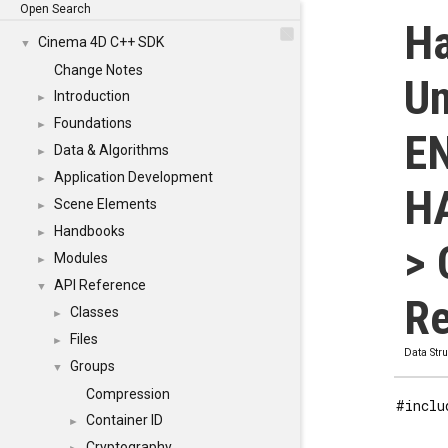
Open Search
Ha
Cinema 4D C++ SDK
▼
Change Notes
Un
Introduction
►
Foundations
►
E
Data & Algorithms
►
Application Development
►
H
Scene Elements
►
Handbooks
►
> 
Modules
►
API Reference
▼
Re
Classes
►
Files
►
Data Str
Groups
▼
Compression
#inclu
Container ID
►
Cryptography