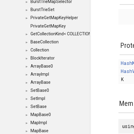
BurstTrieMapSelector
►
BurstTrieSet
►
PrivateGetMapKeyHelper
►
PrivateGetMapKey
GetCollectionKind< COLLECTION, typename SFINAEHelper
►
BaseCollection
►
Prot
Collection
►
BlockIterator
►
Hash
ArrayBase0
►
Hash
ArrayImpl
►
K
ArrayBase
►
SetBase0
►
SetImpl
►
Memb
SetBase
►
MapBase0
►
MapImpl
►
usi
MapBase
►