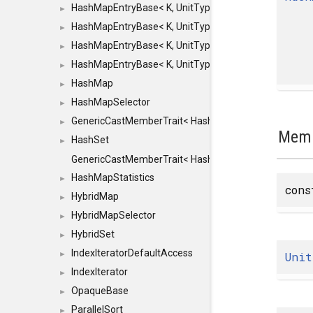
HashMapEntryBase< K, UnitType, ENTRY_HANDLER
►
HashMapEntryBase< K, UnitType, ENTRY_HANDLER
►
HashMapEntryBase< K, UnitType, ENTRY_HANDLER
►
HashMapEntryBase< K, UnitType, ENTRY_HANDLER,
►
HashMap
►
HashMapSelector
►
GenericCastMemberTrait< HashMap< K_TO, V_TO >, 
►
Memb
HashSet
►
GenericCastMemberTrait< HashSet< TO >, HashSet< F
HashMapStatistics
►
cons
HybridMap
►
HybridMapSelector
►
HybridSet
►
IndexIteratorDefaultAccess
Unit
►
IndexIterator
►
OpaqueBase
►
ParallelSort
►