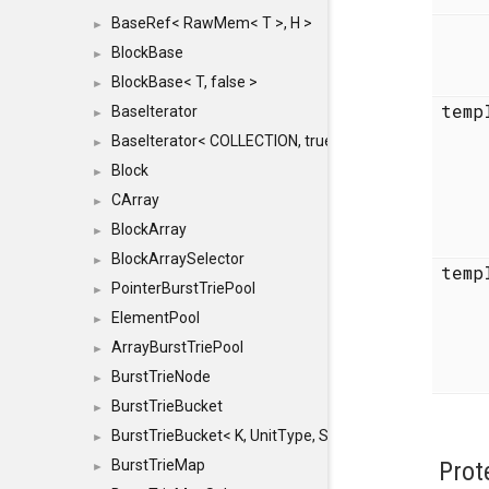
BaseRef< RawMem< T >, H >
►
BlockBase
►
BlockBase< T, false >
►
temp
BaseIterator
►
BaseIterator< COLLECTION, true >
►
Block
►
CArray
►
BlockArray
►
BlockArraySelector
►
temp
PointerBurstTriePool
►
ElementPool
►
ArrayBurstTriePool
►
BurstTrieNode
►
BurstTrieBucket
►
BurstTrieBucket< K, UnitType, SIZE >
►
BurstTrieMap
Prot
►