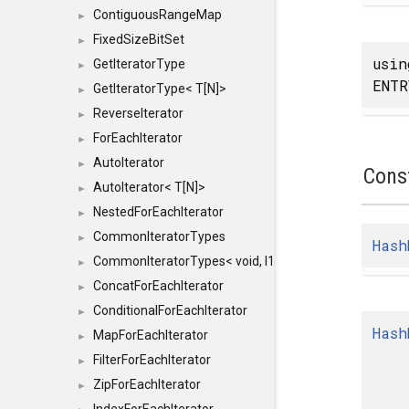
ContiguousRangeMap
►
FixedSizeBitSet
►
usi
GetIteratorType
►
ENTR
GetIteratorType< T[N]>
►
ReverseIterator
►
ForEachIterator
►
AutoIterator
►
Cons
AutoIterator< T[N]>
►
NestedForEachIterator
►
CommonIteratorTypes
►
Hash
CommonIteratorTypes< void, I1, I2 >
►
ConcatForEachIterator
►
ConditionalForEachIterator
►
Hash
MapForEachIterator
►
FilterForEachIterator
►
ZipForEachIterator
►