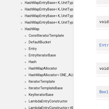
HashMapEntryBase< K, UnitType, ENTRY_HANDLER
►
HashMapEntryBase< K, UnitType, ENTRY_HANDLER
►
HashMapEntryBase< K, UnitType, ENTRY_HANDLER
►
void
HashMapEntryBase< K, UnitType, ENTRY_HANDLER,
►
HashMap
▼
ConstIteratorTemplate
►
DefaultBucket
►
Ent
Entry
►
EntryIteratorBase
►
Hash
►
voi
HashMapAllocator
►
HashMapAllocator< ONE_ALLOCATOR, ONE_ALLOC
►
IteratorTemplate
►
IteratorTemplateBase
►
Bool
KeyIteratorBase
►
LambdaEntryConstructor
►
LambdaEntryConstructor< KEY &, LAMBDA, true >
►