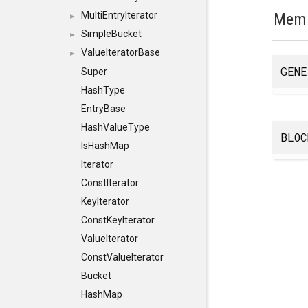
Memb
MultiEntryIterator
►
SimpleBucket
►
ValueIteratorBase
►
GENE
Super
HashType
EntryBase
HashValueType
BLOC
IsHashMap
Iterator
ConstIterator
KeyIterator
ConstKeyIterator
ValueIterator
ConstValueIterator
Bucket
HashMap