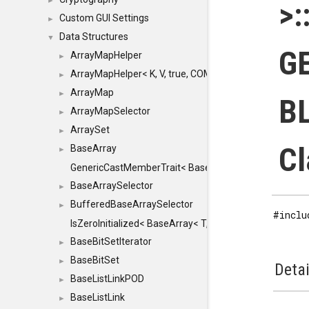
►
>:
Custom GUI Settings
►
Data Structures
▼
G
ArrayMapHelper
►
ArrayMapHelper< K, V, true, COMPARE, ARRAY >
►
ArrayMap
►
B
ArrayMapSelector
►
ArraySet
►
Cl
BaseArray
►
GenericCastMemberTrait< BaseArray< TO >, BaseArra
BaseArraySelector
►
BufferedBaseArraySelector
►
#inclu
IsZeroInitialized< BaseArray< T, MINCHUNKSIZE, ME
BaseBitSetIterator
►
BaseBitSet
►
Detai
BaseListLinkPOD
►
BaseListLink
►