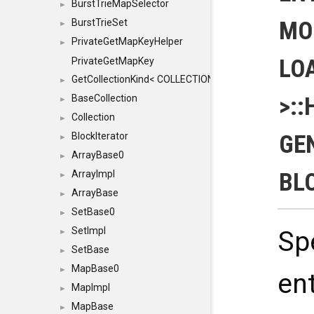
BurstTrieMapSelector
►
MOD
BurstTrieSet
►
PrivateGetMapKeyHelper
►
LO
PrivateGetMapKey
GetCollectionKind< COLLECTION, typename SFINAEHelper
►
>::
BaseCollection
►
Collection
►
GE
BlockIterator
►
ArrayBase0
►
BL
ArrayImpl
►
ArrayBase
►
SetBase0
►
SetImpl
Sp
►
SetBase
►
MapBase0
►
en
MapImpl
►
MapBase
►