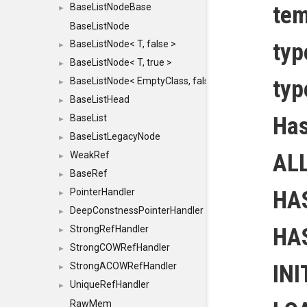
tem
BaseListNodeBase
►
BaseListNode
typ
BaseListNode< T, false >
►
BaseListNode< T, true >
►
ty
BaseListNode< EmptyClass, false >
►
BaseListHead
►
Has
BaseList
►
BaseListLegacyNode
►
ALL
WeakRef
►
BaseRef
►
HA
PointerHandler
►
DeepConstnessPointerHandler
►
HA
StrongRefHandler
►
StrongCOWRefHandler
►
INI
StrongACOWRefHandler
►
UniqueRefHandler
►
RawMem