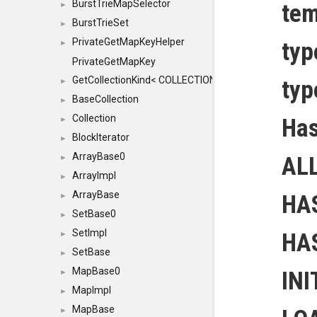
BurstTrieMapSelector
tem
►
BurstTrieSet
►
PrivateGetMapKeyHelper
typ
►
PrivateGetMapKey
GetCollectionKind< COLLECTION, typename SFINAEHelper
ty
►
BaseCollection
►
Collection
Has
►
BlockIterator
►
ArrayBase0
ALL
►
ArrayImpl
►
ArrayBase
HA
►
SetBase0
►
SetImpl
HA
►
SetBase
►
MapBase0
INI
►
MapImpl
►
MapBase
►