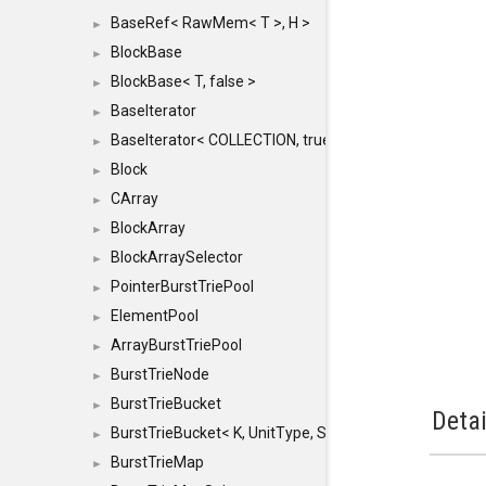
BaseRef< RawMem< T >, H >
►
BlockBase
►
BlockBase< T, false >
►
BaseIterator
►
BaseIterator< COLLECTION, true >
►
Block
►
CArray
►
BlockArray
►
BlockArraySelector
►
PointerBurstTriePool
►
ElementPool
►
ArrayBurstTriePool
►
BurstTrieNode
►
BurstTrieBucket
►
Detai
BurstTrieBucket< K, UnitType, SIZE >
►
BurstTrieMap
►