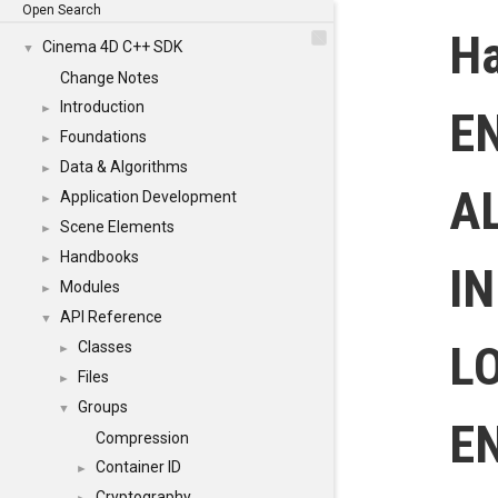
Open Search
Ha
Cinema 4D C++ SDK
▼
Change Notes
Introduction
►
E
Foundations
►
Data & Algorithms
►
A
Application Development
►
Scene Elements
►
Handbooks
►
IN
Modules
►
API Reference
▼
L
Classes
►
Files
►
Groups
▼
E
Compression
Container ID
►
Cryptography