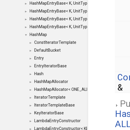
HashMapEntryBase< K, UnitType, ENTRY_HANDLER
►
HashMapEntryBase< K, UnitType, ENTRY_HANDLER
►
HashMapEntryBase< K, UnitType, ENTRY_HANDLER
►
HashMapEntryBase< K, UnitType, ENTRY_HANDLER,
►
HashMap
▼
ConstIteratorTemplate
►
DefaultBucket
►
Entry
►
EntryIteratorBase
►
Co
Hash
►
HashMapAllocator
►
&
HashMapAllocator< ONE_ALLOCATOR, ONE_ALLOC
►
IteratorTemplate
►
Pu
IteratorTemplateBase
►
Has
KeyIteratorBase
►
LambdaEntryConstructor
ALL
►
LambdaEntryConstructor< KEY &, LAMBDA, true >
►