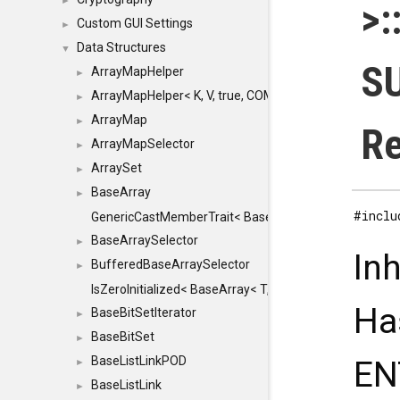
►
>:
Custom GUI Settings
►
Data Structures
▼
SU
ArrayMapHelper
►
ArrayMapHelper< K, V, true, COMPARE, ARRAY >
►
ArrayMap
►
Re
ArrayMapSelector
►
ArraySet
►
BaseArray
►
#inclu
GenericCastMemberTrait< BaseArray< TO >, BaseArra
BaseArraySelector
►
In
BufferedBaseArraySelector
►
IsZeroInitialized< BaseArray< T, MINCHUNKSIZE, ME
Ha
BaseBitSetIterator
►
BaseBitSet
►
BaseListLinkPOD
EN
►
BaseListLink
►