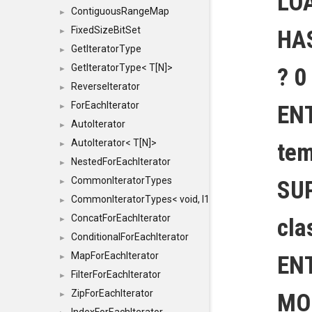
LO
ContiguousRangeMap
►
FixedSizeBitSet
HA
►
GetIteratorType
►
GetIteratorType< T[N]>
? 0
►
ReverseIterator
►
ForEachIterator
EN
►
AutoIterator
►
AutoIterator< T[N]>
tem
►
NestedForEachIterator
►
CommonIteratorTypes
SU
►
CommonIteratorTypes< void, I1, I2 >
►
ConcatForEachIterator
cla
►
ConditionalForEachIterator
►
MapForEachIterator
EN
►
FilterForEachIterator
►
ZipForEachIterator
MOD
►