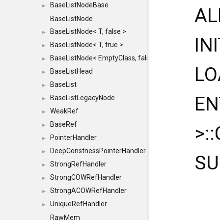
BaseListNodeBase
►
AL
BaseListNode
BaseListNode< T, false >
►
IN
BaseListNode< T, true >
►
BaseListNode< EmptyClass, false >
►
LO
BaseListHead
►
BaseList
►
EN
BaseListLegacyNode
►
WeakRef
►
BaseRef
►
>:
PointerHandler
►
DeepConstnessPointerHandler
►
SU
StrongRefHandler
►
StrongCOWRefHandler
►
StrongACOWRefHandler
►
UniqueRefHandler
►
RawMem