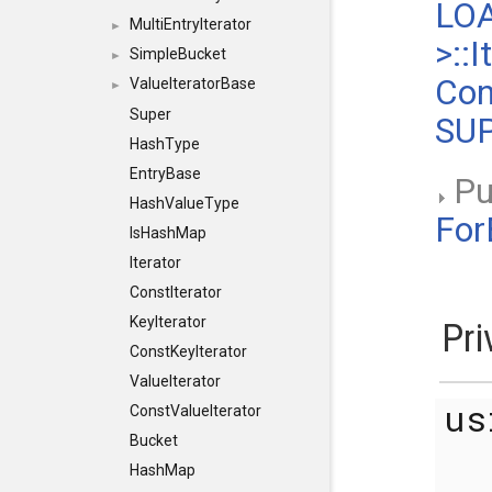
LO
MultiEntryIterator
►
>::
SimpleBucket
►
Con
ValueIteratorBase
►
Super
SU
HashType
EntryBase
Pu
HashValueType
For
IsHashMap
Iterator
ConstIterator
KeyIterator
Pri
ConstKeyIterator
ValueIterator
u
ConstValueIterator
Bucket
HashMap