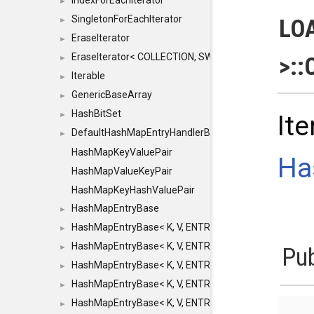
IndexForEachIterator
►
SingletonForEachIterator
LO
►
EraseIterator
►
EraseIterator< COLLECTION, SWAP_ERASE, false >
>::
►
Iterable
►
GenericBaseArray
►
HashBitSet
►
Ite
DefaultHashMapEntryHandlerBase
►
HashMapKeyValuePair
Ha
HashMapValueKeyPair
HashMapKeyHashValuePair
HashMapEntryBase
►
HashMapEntryBase< K, V, ENTRY_HANDLER, HASHM
►
HashMapEntryBase< K, V, ENTRY_HANDLER, HASHM
►
Pu
HashMapEntryBase< K, V, ENTRY_HANDLER, HASHMA
►
HashMapEntryBase< K, V, ENTRY_HANDLER, HASHM
►
HashMapEntryBase< K, V, ENTRY_HANDLER, HASHM
►