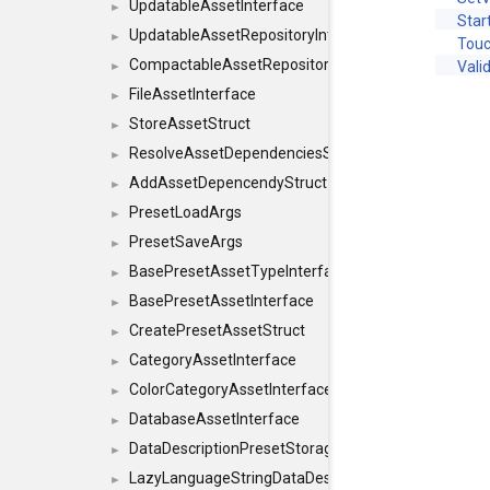
UpdatableAssetInterface
►
Star
UpdatableAssetRepositoryInterface
►
Tou
CompactableAssetRepositoryInterface
Vali
►
FileAssetInterface
►
StoreAssetStruct
►
ResolveAssetDependenciesStruct
►
AddAssetDepencendyStruct
►
PresetLoadArgs
►
PresetSaveArgs
►
BasePresetAssetTypeInterface
►
BasePresetAssetInterface
►
CreatePresetAssetStruct
►
CategoryAssetInterface
►
ColorCategoryAssetInterface
►
DatabaseAssetInterface
►
DataDescriptionPresetStorageInterface
►
LazyLanguageStringDataDescriptionDefinitionInterf
►