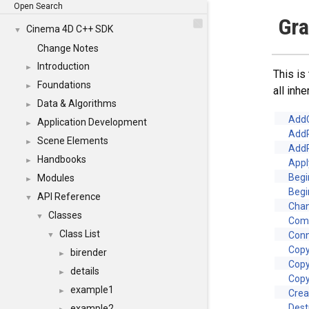
Open Search
Gra
Cinema 4D C++ SDK
▼
Change Notes
Introduction
►
This is
Foundations
►
all inh
Data & Algorithms
►
AddC
Application Development
►
Add
Scene Elements
►
Add
Handbooks
►
Appl
Begi
Modules
►
Begi
API Reference
▼
Cha
Classes
▼
Com
Class List
Con
▼
Cop
birender
►
Copy
details
►
Cop
example1
►
Crea
Dest
example2