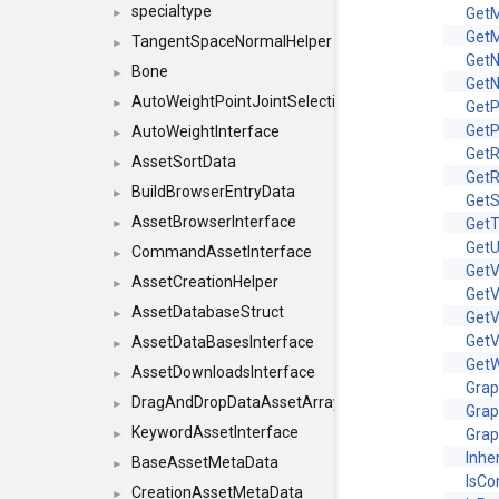
specialtype
GetM
►
GetM
TangentSpaceNormalHelper
►
Get
Bone
►
Get
AutoWeightPointJointSelections
►
GetP
Get
AutoWeightInterface
►
Get
AssetSortData
►
Get
BuildBrowserEntryData
►
GetS
AssetBrowserInterface
GetT
►
GetU
CommandAssetInterface
►
GetV
AssetCreationHelper
►
GetV
AssetDatabaseStruct
►
Get
Get
AssetDataBasesInterface
►
GetW
AssetDownloadsInterface
►
Gra
DragAndDropDataAssetArray
►
Grap
KeywordAssetInterface
Grap
►
Inhe
BaseAssetMetaData
►
IsCo
CreationAssetMetaData
►