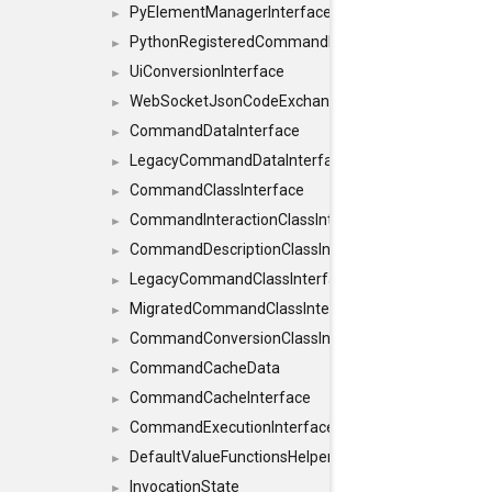
PyElementManagerInterface
►
PythonRegisteredCommandIdsInterface
►
UiConversionInterface
►
WebSocketJsonCodeExchangerInterface
►
CommandDataInterface
►
LegacyCommandDataInterface
►
CommandClassInterface
►
CommandInteractionClassInterface
►
CommandDescriptionClassInterface
►
LegacyCommandClassInterface
►
MigratedCommandClassInterface
►
CommandConversionClassInterface
►
CommandCacheData
►
CommandCacheInterface
►
CommandExecutionInterface
►
DefaultValueFunctionsHelper< const Result< C
►
InvocationState
►