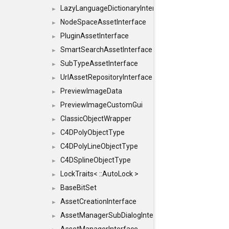
LazyLanguageDictionaryInterface
►
NodeSpaceAssetInterface
►
PluginAssetInterface
►
SmartSearchAssetInterface
►
SubTypeAssetInterface
►
UrlAssetRepositoryInterface
►
PreviewImageData
►
PreviewImageCustomGui
►
ClassicObjectWrapper
►
C4DPolyObjectType
►
C4DPolyLineObjectType
►
C4DSplineObjectType
►
LockTraits< ::AutoLock >
►
BaseBitSet
►
AssetCreationInterface
►
AssetManagerSubDialogInterface
►