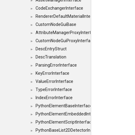
AssetManagerInterface
►
CodeExchangerInterface
►
RendererDefaultMaterialInterface
►
CustomNodeGuiBase
►
AttributeManagerProxyInterface
►
CustomNodeGuiProxyInterface
►
DescEntryStruct
►
DescTranslation
►
ParsingErrorInterface
►
KeyErrorInterface
►
ValueErrorInterface
►
TypeErrorInterface
►
IndexErrorInterface
►
PythonElementBaseInterface
►
PythonElementEmbeddedInterface
►
PythonElementScriptInterface
►
PythonBaseList2DDetectorInterface
►