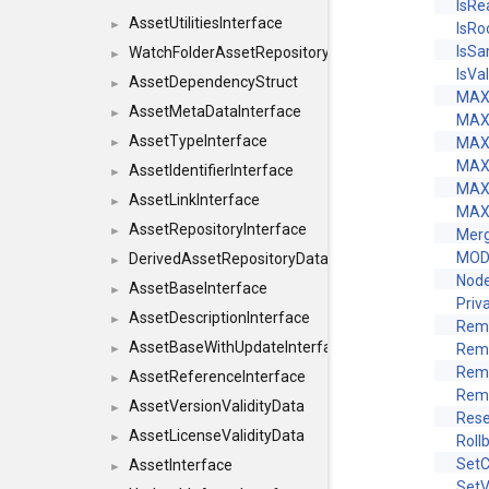
IsRe
AssetUtilitiesInterface
►
IsRo
IsS
WatchFolderAssetRepositoryInterface
►
IsVal
AssetDependencyStruct
►
MAX
AssetMetaDataInterface
►
MAX
AssetTypeInterface
MAX
►
MAX
AssetIdentifierInterface
►
MAX
AssetLinkInterface
►
MAX
AssetRepositoryInterface
►
Mer
MOD
DerivedAssetRepositoryDataInterface
►
Node
AssetBaseInterface
►
Priv
AssetDescriptionInterface
►
Rem
AssetBaseWithUpdateInterface
Rem
►
Rem
AssetReferenceInterface
►
Rem
AssetVersionValidityData
►
Rese
AssetLicenseValidityData
►
Roll
SetC
AssetInterface
►
SetV