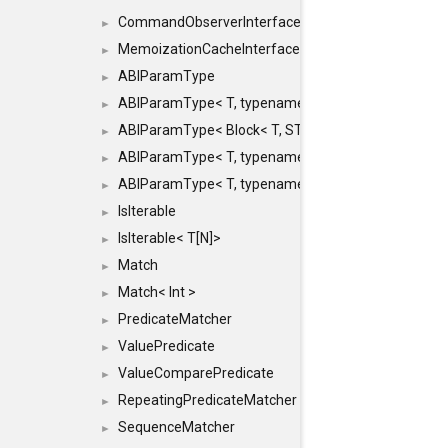
CommandObserverInterface
►
MemoizationCacheInterface
►
ABIParamType
►
ABIParamType< T, typename std::enable_if< STD_
►
ABIParamType< Block< T, STRIDED, MOVE > >
►
ABIParamType< T, typename std::enable_if< STD_I
►
ABIParamType< T, typename std::enable_if< STD_I
►
IsIterable
►
IsIterable< T[N]>
►
Match
►
Match< Int >
►
PredicateMatcher
►
ValuePredicate
►
ValueComparePredicate
►
RepeatingPredicateMatcher
►
SequenceMatcher
►