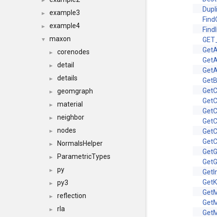
►
Dupl
example3
►
Find
example4
►
Find
maxon
GET
▼
GetA
corenodes
►
GetA
detail
►
GetA
details
►
Get
GetC
geomgraph
►
GetC
material
►
GetC
neighbor
►
Get
nodes
GetC
►
GetC
NormalsHelper
►
GetG
ParametricTypes
►
GetG
py
►
GetI
GetK
py3
►
Get
reflection
►
Get
rla
►
GetM