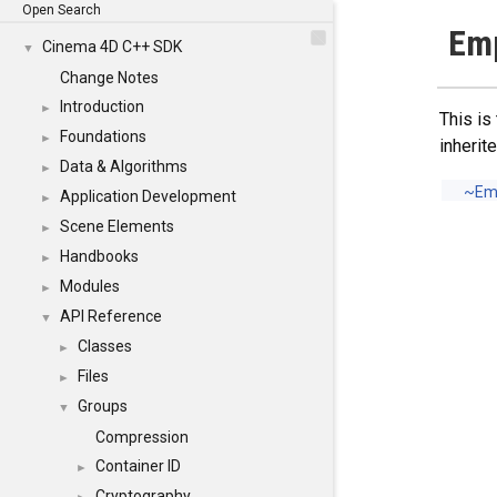
Open Search
Emp
Cinema 4D C++ SDK
▼
Change Notes
Introduction
►
This is
Foundations
►
inheri
Data & Algorithms
►
~Emp
Application Development
►
Scene Elements
►
Handbooks
►
Modules
►
API Reference
▼
Classes
►
Files
►
Groups
▼
Compression
Container ID
►
Cryptography