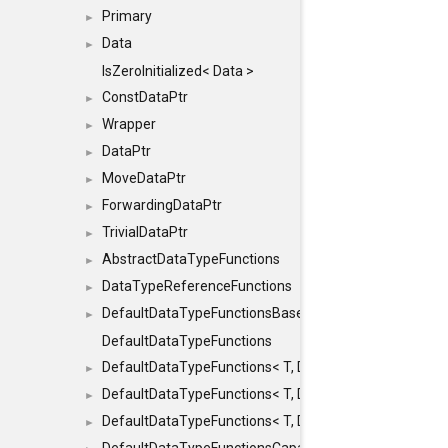
Primary
►
Data
►
IsZeroInitialized< Data >
ConstDataPtr
►
Wrapper
►
DataPtr
►
MoveDataPtr
►
ForwardingDataPtr
►
TrivialDataPtr
►
AbstractDataTypeFunctions
►
DataTypeReferenceFunctions
►
DefaultDataTypeFunctionsBase
►
DefaultDataTypeFunctions
DefaultDataTypeFunctions< T, DATATYPEMODE::SMA
►
DefaultDataTypeFunctions< T, DATATYPEMODE::SMAL
►
DefaultDataTypeFunctions< T, DATATYPEMODE::BIG >
►