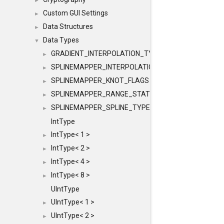
►
Custom GUI Settings
►
Data Structures
►
Data Types
▼
GRADIENT_INTERPOLATION_TYPE
►
SPLINEMAPPER_INTERPOLATION_TYPE
►
SPLINEMAPPER_KNOT_FLAGS
►
SPLINEMAPPER_RANGE_STATE
►
SPLINEMAPPER_SPLINE_TYPE
►
IntType
IntType< 1 >
►
IntType< 2 >
►
IntType< 4 >
►
IntType< 8 >
►
UIntType
UIntType< 1 >
►
UIntType< 2 >
►