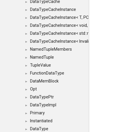
DataTypeCache
►
DataTypeCacheInstance
►
DataTypeCacheInstance< T, POLICY, true >
►
DataTypeCacheInstance< void, POLICY, true >
►
DataTypeCacheInstance< std::nullptr_t, POLICY, true >
►
DataTypeCacheInstance< InvalidType, POLICY, true >
►
NamedTupleMembers
►
NamedTuple
►
TupleValue
►
FunctionDataType
►
DataMemBlock
►
Opt
►
DataTypePtr
►
DataTypeImpl
►
Primary
►
Instantiated
►
DataType
►