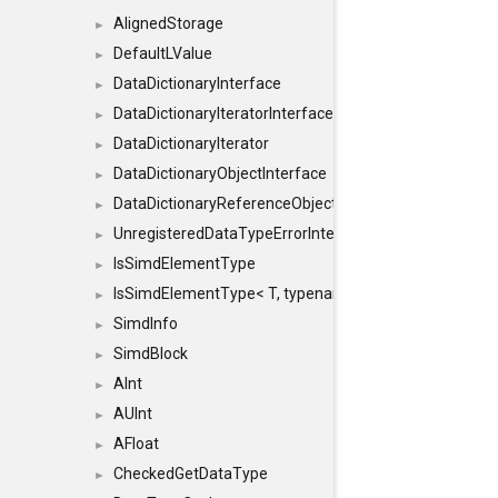
AlignedStorage
►
DefaultLValue
►
DataDictionaryInterface
►
DataDictionaryIteratorInterface
►
DataDictionaryIterator
►
DataDictionaryObjectInterface
►
DataDictionaryReferenceObjectInterface
►
UnregisteredDataTypeErrorInterface
►
IsSimdElementType
►
IsSimdElementType< T, typename SFINAEHelper< void, 
►
SimdInfo
►
SimdBlock
►
AInt
►
AUInt
►
AFloat
►
CheckedGetDataType
►