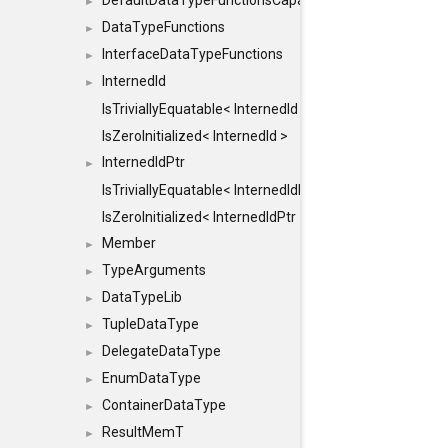
DefaultDataTypeFunctionsCapabilityFlags
►
DataTypeFunctions
►
InterfaceDataTypeFunctions
►
InternedId
►
IsTriviallyEquatable< InternedId >
IsZeroInitialized< InternedId >
InternedIdPtr
►
IsTriviallyEquatable< InternedIdPtr >
IsZeroInitialized< InternedIdPtr >
Member
►
TypeArguments
►
DataTypeLib
►
TupleDataType
►
DelegateDataType
►
EnumDataType
►
ContainerDataType
►
ResultMemT
►