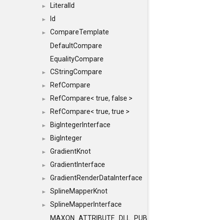
LiteralId
►
Id
►
CompareTemplate
►
DefaultCompare
EqualityCompare
CStringCompare
►
RefCompare
►
RefCompare< true, false >
►
RefCompare< true, true >
►
BigIntegerInterface
►
BigInteger
►
GradientKnot
►
GradientInterface
►
GradientRenderDataInterface
►
SplineMapperKnot
►
SplineMapperInterface
►
MAXON_ATTRIBUTE_DLL_PUBLIC