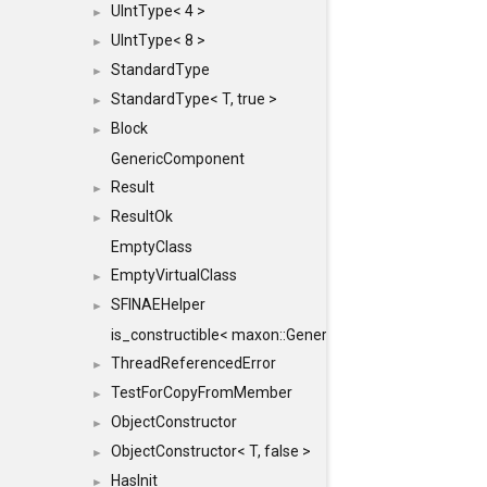
UIntType< 4 >
►
UIntType< 8 >
►
StandardType
►
StandardType< T, true >
►
Block
►
GenericComponent
Result
►
ResultOk
►
EmptyClass
EmptyVirtualClass
►
SFINAEHelper
►
is_constructible< maxon::Generic, const maxon::Generi
ThreadReferencedError
►
TestForCopyFromMember
►
ObjectConstructor
►
ObjectConstructor< T, false >
►
HasInit
►