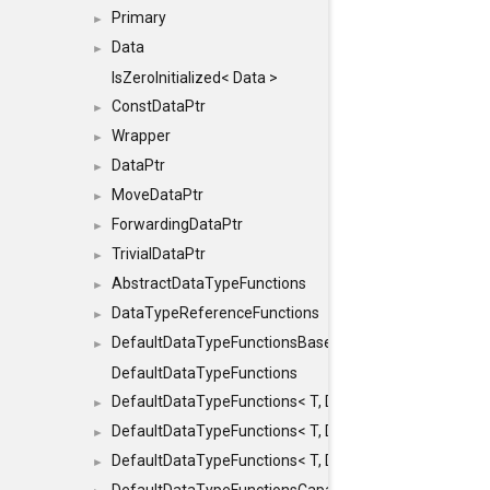
Primary
►
Data
►
IsZeroInitialized< Data >
ConstDataPtr
►
Wrapper
►
DataPtr
►
MoveDataPtr
►
ForwardingDataPtr
►
TrivialDataPtr
►
AbstractDataTypeFunctions
►
DataTypeReferenceFunctions
►
DefaultDataTypeFunctionsBase
►
DefaultDataTypeFunctions
DefaultDataTypeFunctions< T, DATATYPEMODE::SMA
►
DefaultDataTypeFunctions< T, DATATYPEMODE::SMAL
►
DefaultDataTypeFunctions< T, DATATYPEMODE::BIG >
►