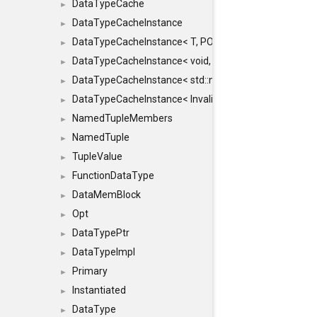
DataTypeCache
►
DataTypeCacheInstance
►
DataTypeCacheInstance< T, POLICY, true >
►
DataTypeCacheInstance< void, POLICY, true >
►
DataTypeCacheInstance< std::nullptr_t, POLICY, true >
►
DataTypeCacheInstance< InvalidType, POLICY, true >
►
NamedTupleMembers
►
NamedTuple
►
TupleValue
►
FunctionDataType
►
DataMemBlock
►
Opt
►
DataTypePtr
►
DataTypeImpl
►
Primary
►
Instantiated
►
DataType
►