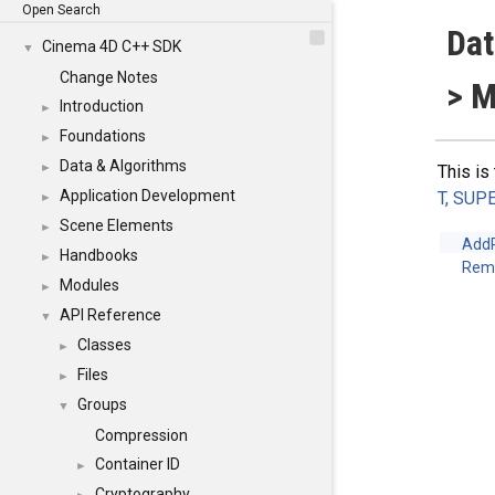
Open Search
Dat
Cinema 4D C++ SDK
▼
Change Notes
> M
Introduction
►
Foundations
►
Data & Algorithms
►
This is
Application Development
T, SUP
►
Scene Elements
►
Add
Handbooks
►
Rem
Modules
►
API Reference
▼
Classes
►
Files
►
Groups
▼
Compression
Container ID
►
Cryptography