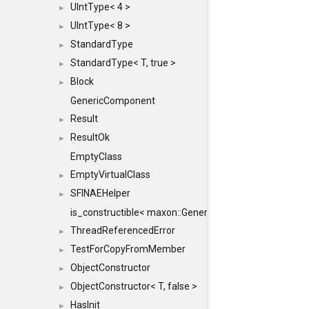
UIntType< 4 >
►
UIntType< 8 >
►
StandardType
►
StandardType< T, true >
►
Block
►
GenericComponent
Result
►
ResultOk
►
EmptyClass
EmptyVirtualClass
►
SFINAEHelper
►
is_constructible< maxon::Generic, const maxon::Generi
ThreadReferencedError
►
TestForCopyFromMember
►
ObjectConstructor
►
ObjectConstructor< T, false >
►
HasInit
►