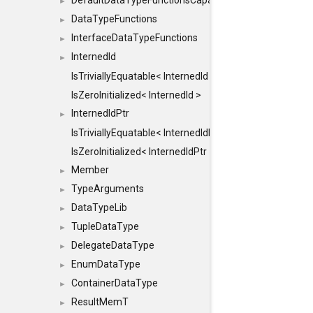
DefaultDataTypeFunctionsCapabilityFlags
►
DataTypeFunctions
►
InterfaceDataTypeFunctions
►
InternedId
►
IsTriviallyEquatable< InternedId >
IsZeroInitialized< InternedId >
InternedIdPtr
►
IsTriviallyEquatable< InternedIdPtr >
IsZeroInitialized< InternedIdPtr >
Member
►
TypeArguments
►
DataTypeLib
►
TupleDataType
►
DelegateDataType
►
EnumDataType
►
ContainerDataType
►
ResultMemT
►