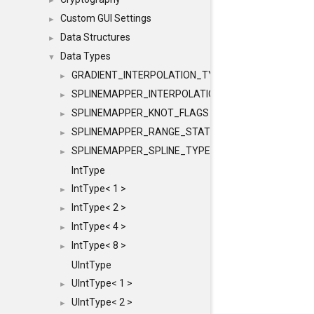
►
Custom GUI Settings
►
Data Structures
►
Data Types
▼
GRADIENT_INTERPOLATION_TYPE
►
SPLINEMAPPER_INTERPOLATION_TYPE
►
SPLINEMAPPER_KNOT_FLAGS
►
SPLINEMAPPER_RANGE_STATE
►
SPLINEMAPPER_SPLINE_TYPE
►
IntType
IntType< 1 >
►
IntType< 2 >
►
IntType< 4 >
►
IntType< 8 >
►
UIntType
UIntType< 1 >
►
UIntType< 2 >
►