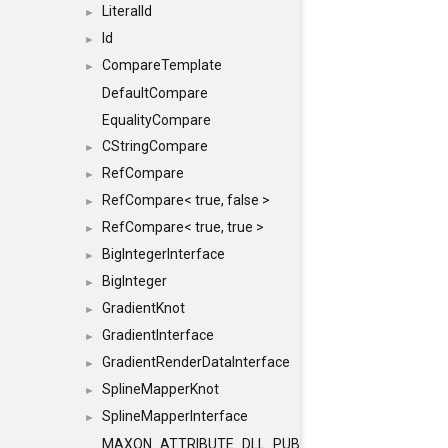
LiteralId
►
Id
►
CompareTemplate
►
DefaultCompare
EqualityCompare
CStringCompare
►
RefCompare
►
RefCompare< true, false >
►
RefCompare< true, true >
►
BigIntegerInterface
►
BigInteger
►
GradientKnot
►
GradientInterface
►
GradientRenderDataInterface
►
SplineMapperKnot
►
SplineMapperInterface
►
MAXON_ATTRIBUTE_DLL_PUBLIC