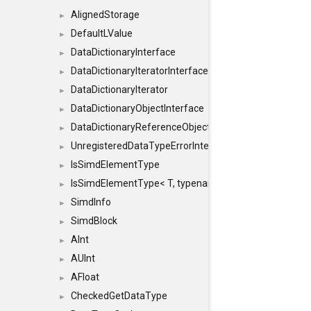
AlignedStorage
►
DefaultLValue
►
DataDictionaryInterface
►
DataDictionaryIteratorInterface
►
DataDictionaryIterator
►
DataDictionaryObjectInterface
►
DataDictionaryReferenceObjectInterface
►
UnregisteredDataTypeErrorInterface
►
IsSimdElementType
►
IsSimdElementType< T, typename SFINAEHelper< void, 
►
SimdInfo
►
SimdBlock
►
AInt
►
AUInt
►
AFloat
►
CheckedGetDataType
►