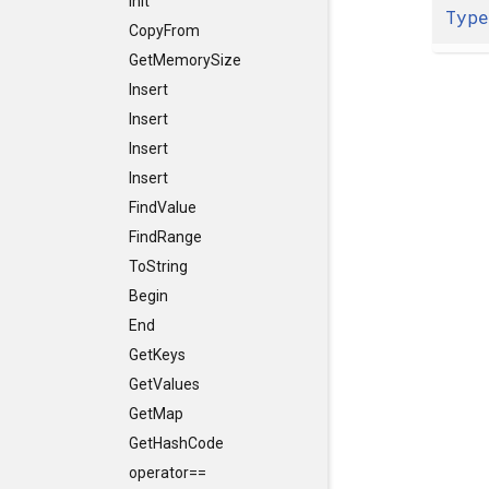
Init
Typ
CopyFrom
GetMemorySize
Insert
Insert
Insert
Insert
FindValue
FindRange
ToString
Begin
End
GetKeys
GetValues
GetMap
GetHashCode
operator==