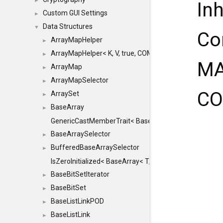
►
In
Custom GUI Settings
►
Data Structures
▼
Co
ArrayMapHelper
►
ArrayMapHelper< K, V, true, COMPARE, ARRAY >
►
MA
ArrayMap
►
ArrayMapSelector
►
CO
ArraySet
►
BaseArray
►
GenericCastMemberTrait< BaseArray< TO >, BaseArra
BaseArraySelector
►
BufferedBaseArraySelector
►
IsZeroInitialized< BaseArray< T, MINCHUNKSIZE, ME
BaseBitSetIterator
►
BaseBitSet
►
BaseListLinkPOD
►
BaseListLink
►