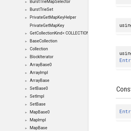
BurstTrieMapSelector
►
BurstTrieSet
►
PrivateGetMapKeyHelper
►
usi
PrivateGetMapKey
GetCollectionKind< COLLECTION, typename SFINAEHelper
►
BaseCollection
►
Collection
►
usi
BlockIterator
►
Entr
ArrayBase0
►
ArrayImpl
►
ArrayBase
►
Cons
SetBase0
►
SetImpl
►
SetBase
►
Entr
MapBase0
►
MapImpl
►
MapBase
►