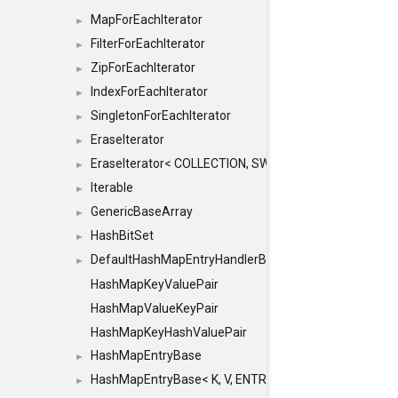
MapForEachIterator
►
FilterForEachIterator
►
ZipForEachIterator
►
IndexForEachIterator
►
SingletonForEachIterator
►
EraseIterator
►
EraseIterator< COLLECTION, SWAP_ERASE, false >
►
Iterable
►
GenericBaseArray
►
HashBitSet
►
DefaultHashMapEntryHandlerBase
►
HashMapKeyValuePair
HashMapValueKeyPair
HashMapKeyHashValuePair
HashMapEntryBase
►
HashMapEntryBase< K, V, ENTRY_HANDLER, HASHM
►