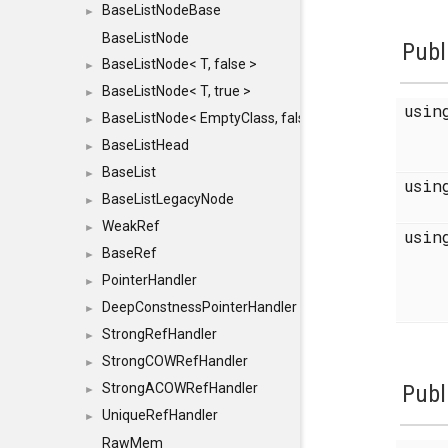
BaseListNodeBase
►
BaseListNode
Publ
BaseListNode< T, false >
►
BaseListNode< T, true >
►
usi
BaseListNode< EmptyClass, false >
►
BaseListHead
►
BaseList
►
usi
BaseListLegacyNode
►
WeakRef
►
usi
BaseRef
►
PointerHandler
►
DeepConstnessPointerHandler
►
StrongRefHandler
►
StrongCOWRefHandler
►
StrongACOWRefHandler
Publ
►
UniqueRefHandler
►
RawMem