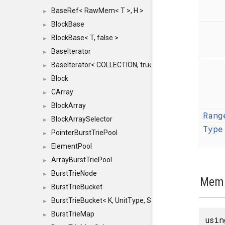
BaseRef< RawMem< T >, H >
►
BlockBase
►
BlockBase< T, false >
►
BaseIterator
►
BaseIterator< COLLECTION, true >
►
Block
►
CArray
►
BlockArray
►
Rang
BlockArraySelector
►
Type
PointerBurstTriePool
►
ElementPool
►
ArrayBurstTriePool
►
BurstTrieNode
►
Memb
BurstTrieBucket
►
BurstTrieBucket< K, UnitType, SIZE >
►
BurstTrieMap
►
usi