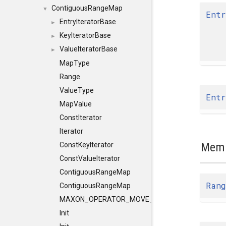
ContiguousRangeMap
▼
Entr
EntryIteratorBase
►
KeyIteratorBase
►
ValueIteratorBase
►
MapType
Range
ValueType
Entr
MapValue
ConstIterator
Iterator
Memb
ConstKeyIterator
ConstValueIterator
ContiguousRangeMap
Ran
ContiguousRangeMap
MAXON_OPERATOR_MOVE_ASSIGNMENT
Init