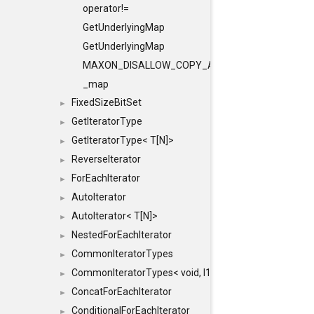
operator!=
GetUnderlyingMap
GetUnderlyingMap
MAXON_DISALLOW_COPY_AND_ASSIGN
_map
FixedSizeBitSet
►
GetIteratorType
►
GetIteratorType< T[N]>
►
ReverseIterator
►
ForEachIterator
►
AutoIterator
►
AutoIterator< T[N]>
►
NestedForEachIterator
►
CommonIteratorTypes
►
CommonIteratorTypes< void, I1, I2 >
►
ConcatForEachIterator
►
ConditionalForEachIterator
►