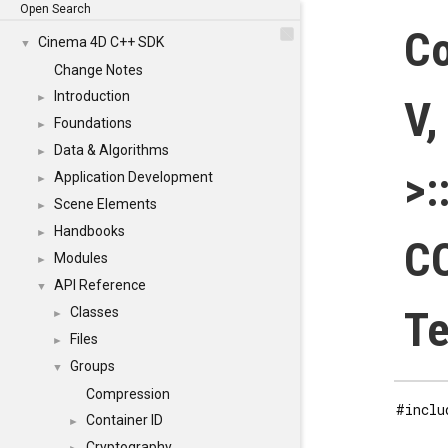
Open Search
C
Cinema 4D C++ SDK
▼
Change Notes
Introduction
►
V
Foundations
►
Data & Algorithms
►
>:
Application Development
►
Scene Elements
►
Handbooks
►
C
Modules
►
API Reference
▼
Te
Classes
►
Files
►
Groups
▼
Compression
#inclu
Container ID
►
Cryptography