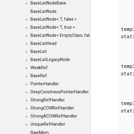
BaseListNodeBase
►
BaseListNode
BaseListNode< T, false >
►
BaseListNode< T, true >
►
temp
BaseListNode< EmptyClass, false >
sta
►
BaseListHead
►
BaseList
►
BaseListLegacyNode
►
temp
WeakRef
►
sta
BaseRef
►
PointerHandler
►
DeepConstnessPointerHandler
►
StrongRefHandler
►
temp
StrongCOWRefHandler
►
sta
StrongACOWRefHandler
►
UniqueRefHandler
►
RawMem