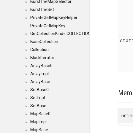
BurstTrieMapSelector
►
BurstTrieSet
►
PrivateGetMapKeyHelper
►
PrivateGetMapKey
GetCollectionKind< COLLECTION, typename SFINAEHelper
►
sta
BaseCollection
►
Collection
►
BlockIterator
►
ArrayBase0
►
ArrayImpl
►
ArrayBase
►
SetBase0
►
Memb
SetImpl
►
SetBase
►
MapBase0
usi
►
MapImpl
►
MapBase
►