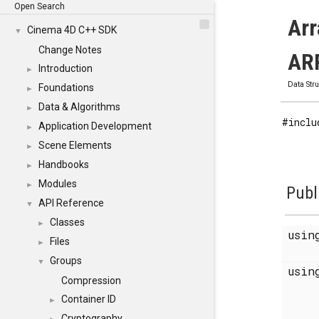
Open Search
Arr
Cinema 4D C++ SDK
▼
Change Notes
ARR
Introduction
►
Data Str
Foundations
►
Data & Algorithms
►
#inclu
Application Development
►
Scene Elements
►
Handbooks
►
Modules
►
Publ
API Reference
▼
Classes
►
usi
Files
►
Groups
▼
usi
Compression
Container ID
►
Cryptography