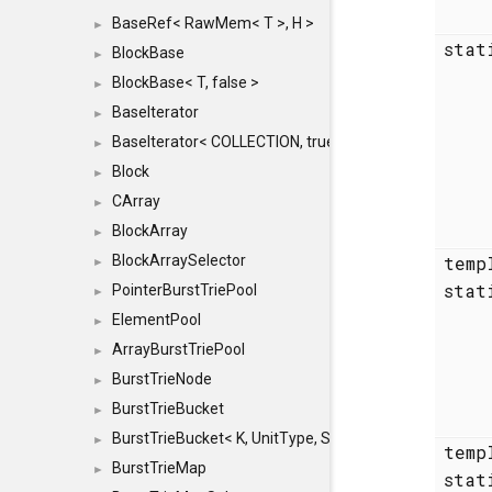
BaseRef< RawMem< T >, H >
►
sta
BlockBase
►
BlockBase< T, false >
►
BaseIterator
►
BaseIterator< COLLECTION, true >
►
Block
►
CArray
►
BlockArray
►
BlockArraySelector
temp
►
stat
PointerBurstTriePool
►
ElementPool
►
ArrayBurstTriePool
►
BurstTrieNode
►
BurstTrieBucket
►
BurstTrieBucket< K, UnitType, SIZE >
►
temp
BurstTrieMap
►
sta