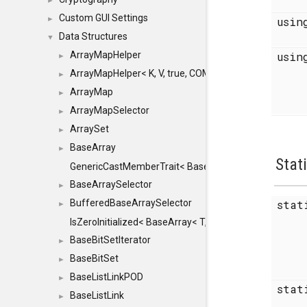
►
Custom GUI Settings
►
usi
Data Structures
▼
ArrayMapHelper
usi
►
ArrayMapHelper< K, V, true, COMPARE, ARRAY >
►
ArrayMap
►
ArrayMapSelector
►
ArraySet
►
BaseArray
►
Stat
GenericCastMemberTrait< BaseArray< TO >, BaseArra
BaseArraySelector
►
BufferedBaseArraySelector
sta
►
IsZeroInitialized< BaseArray< T, MINCHUNKSIZE, ME
BaseBitSetIterator
►
BaseBitSet
►
BaseListLinkPOD
►
sta
BaseListLink
►