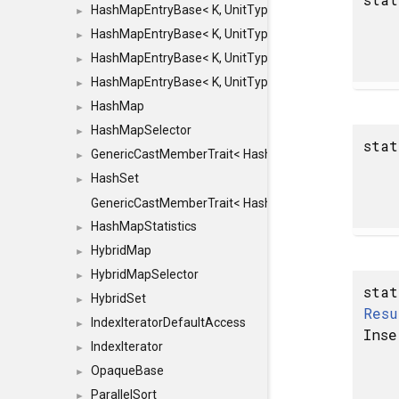
HashMapEntryBase< K, UnitType, ENTRY_HANDLER
►
HashMapEntryBase< K, UnitType, ENTRY_HANDLER
►
HashMapEntryBase< K, UnitType, ENTRY_HANDLER
►
HashMapEntryBase< K, UnitType, ENTRY_HANDLER,
►
HashMap
►
HashMapSelector
►
sta
GenericCastMemberTrait< HashMap< K_TO, V_TO >, 
►
HashSet
►
GenericCastMemberTrait< HashSet< TO >, HashSet< F
HashMapStatistics
►
HybridMap
►
HybridMapSelector
►
stat
HybridSet
►
Resu
IndexIteratorDefaultAccess
►
Inse
IndexIterator
►
OpaqueBase
►
ParallelSort
►