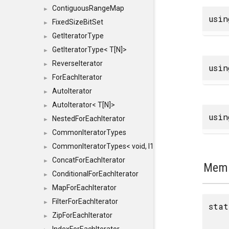
ContiguousRangeMap
►
usi
FixedSizeBitSet
►
GetIteratorType
►
GetIteratorType< T[N]>
►
ReverseIterator
►
usi
ForEachIterator
►
AutoIterator
►
AutoIterator< T[N]>
►
usi
NestedForEachIterator
►
CommonIteratorTypes
►
CommonIteratorTypes< void, I1, I2 >
►
ConcatForEachIterator
►
Memb
ConditionalForEachIterator
►
MapForEachIterator
►
FilterForEachIterator
►
sta
ZipForEachIterator
►