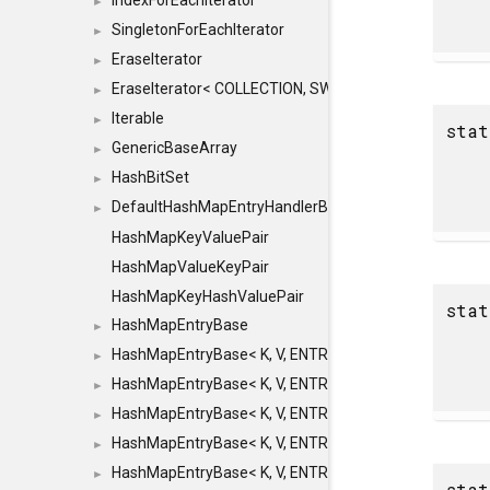
IndexForEachIterator
►
SingletonForEachIterator
►
EraseIterator
►
EraseIterator< COLLECTION, SWAP_ERASE, false >
►
Iterable
►
sta
GenericBaseArray
►
HashBitSet
►
DefaultHashMapEntryHandlerBase
►
HashMapKeyValuePair
HashMapValueKeyPair
HashMapKeyHashValuePair
sta
HashMapEntryBase
►
HashMapEntryBase< K, V, ENTRY_HANDLER, HASHM
►
HashMapEntryBase< K, V, ENTRY_HANDLER, HASHM
►
HashMapEntryBase< K, V, ENTRY_HANDLER, HASHMA
►
HashMapEntryBase< K, V, ENTRY_HANDLER, HASHM
►
HashMapEntryBase< K, V, ENTRY_HANDLER, HASHM
►
sta