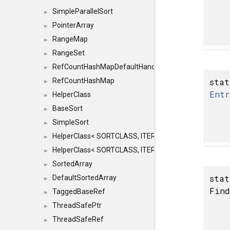
SimpleParallelSort
►
PointerArray
►
RangeMap
►
RangeSet
►
RefCountHashMapDefaultHandler
►
stat
RefCountHashMap
►
Ent
HelperClass
►
BaseSort
►
SimpleSort
►
HelperClass< SORTCLASS, ITERATOR, CONTENT, BAS
►
HelperClass< SORTCLASS, ITERATOR, CONTENT, B
►
SortedArray
►
sta
DefaultSortedArray
►
Find
TaggedBaseRef
►
ThreadSafePtr
►
ThreadSafeRef
►