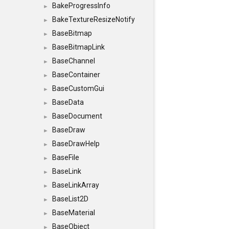
BakeProgressInfo
►
BakeTextureResizeNotify
►
BaseBitmap
►
BaseBitmapLink
►
BaseChannel
►
BaseContainer
►
BaseCustomGui
►
BaseData
►
BaseDocument
►
BaseDraw
►
BaseDrawHelp
►
BaseFile
►
BaseLink
►
BaseLinkArray
►
BaseList2D
►
BaseMaterial
►
BaseObject
►