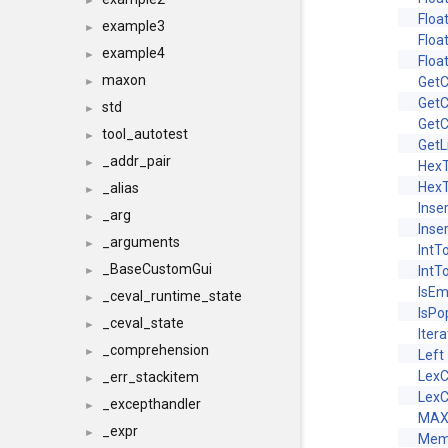
►
Floa
example3
►
Floa
example4
►
Floa
maxon
GetC
►
GetC
std
►
GetC
tool_autotest
►
GetL
_addr_pair
►
HexT
HexT
_alias
►
Inse
_arg
►
Inse
_arguments
►
IntT
_BaseCustomGui
IntT
►
IsEm
_ceval_runtime_state
►
IsPo
_ceval_state
►
Itera
_comprehension
►
Left
Lex
_err_stackitem
►
Lex
_excepthandler
►
MAX
_expr
►
Mem