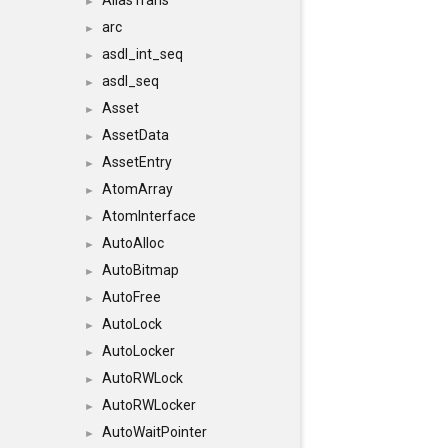
AliasTrans
►
arc
►
asdl_int_seq
►
asdl_seq
►
Asset
►
AssetData
►
AssetEntry
►
AtomArray
►
AtomInterface
►
AutoAlloc
►
AutoBitmap
►
AutoFree
►
AutoLock
►
AutoLocker
►
AutoRWLock
►
AutoRWLocker
►
AutoWaitPointer
►