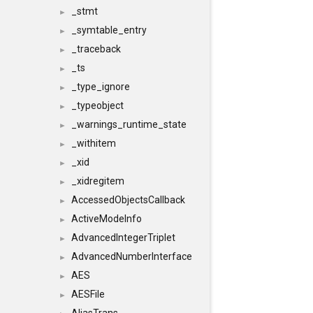
_stmt
►
_symtable_entry
►
_traceback
►
_ts
►
_type_ignore
►
_typeobject
►
_warnings_runtime_state
►
_withitem
►
_xid
►
_xidregitem
►
AccessedObjectsCallback
►
ActiveModeInfo
►
AdvancedIntegerTriplet
►
AdvancedNumberInterface
►
AES
►
AESFile
►