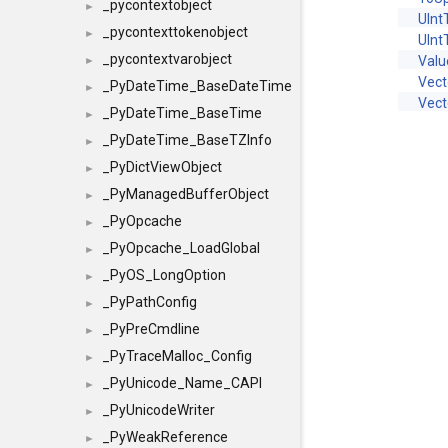
_pycontextobject
►
UInt
_pycontexttokenobject
►
UInt
_pycontextvarobject
Val
►
Vect
_PyDateTime_BaseDateTime
►
Vect
_PyDateTime_BaseTime
►
_PyDateTime_BaseTZInfo
►
_PyDictViewObject
►
_PyManagedBufferObject
►
_PyOpcache
►
_PyOpcache_LoadGlobal
►
_PyOS_LongOption
►
_PyPathConfig
►
_PyPreCmdline
►
_PyTraceMalloc_Config
►
_PyUnicode_Name_CAPI
►
_PyUnicodeWriter
►
_PyWeakReference
►