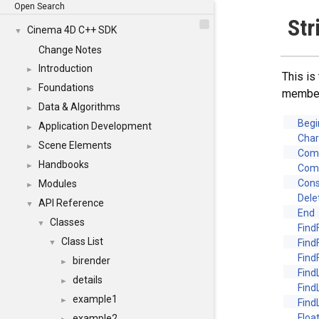
Open Search
Str
Cinema 4D C++ SDK
▼
Change Notes
Introduction
►
This is
Foundations
►
membe
Data & Algorithms
►
Begi
Application Development
►
Cha
Scene Elements
►
Com
Handbooks
►
Com
Cons
Modules
►
Dele
API Reference
▼
End
Classes
▼
FindF
Class List
FindF
▼
Find
birender
►
Find
details
►
Find
example1
►
Find
Floa
example2