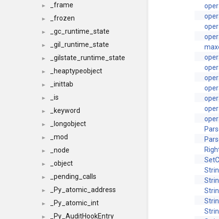
_frame
oper
►
oper
_frozen
►
oper
_gc_runtime_state
►
oper
_gil_runtime_state
►
maxo
oper
_gilstate_runtime_state
►
oper
_heaptypeobject
►
oper
_inittab
►
oper
_is
oper
►
oper
_keyword
►
oper
_longobject
►
Pars
_mod
►
Pars
Righ
_node
►
SetC
_object
►
Stri
_pending_calls
►
Stri
_Py_atomic_address
Stri
►
Stri
_Py_atomic_int
►
Stri
_Py_AuditHookEntry
►