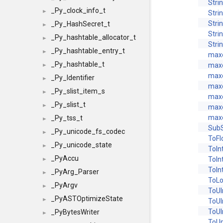
Stri
_Py_clock_info_t
►
Stri
Stri
_Py_HashSecret_t
►
Stri
_Py_hashtable_allocator_t
►
Stri
_Py_hashtable_entry_t
►
maxo
_Py_hashtable_t
maxo
►
maxo
_Py_Identifier
►
maxo
_Py_slist_item_s
►
maxo
_Py_slist_t
►
maxo
maxo
_Py_tss_t
►
SubS
_Py_unicode_fs_codec
►
ToFl
_Py_unicode_state
►
ToIn
_PyAccu
ToIn
►
ToIn
_PyArg_Parser
►
ToL
_PyArgv
►
ToUI
_PyASTOptimizeState
►
ToUI
ToUI
_PyBytesWriter
►
ToU