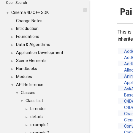
Open Search
Pai
Cinema 4D C++ SDK
▼
Change Notes
Introduction
►
This is
Foundations
►
inheri
Data & Algorithms
►
Add
Application Development
►
AddE
Scene Elements
►
Add
Handbooks
►
Allo
Ani
Modules
►
App
API Reference
▼
Ask
Classes
▼
Base
Class List
C4D
▼
C4D
birender
►
Cha
details
►
Clea
example1
►
Conv
Copy
example2