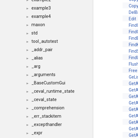
►
Cop
example3
►
DelB
example4
►
Edit
maxon
Find
►
Find
std
►
Find
tool_autotest
►
Find
_addr_pair
►
Find
Find
_alias
►
Flus
_arg
►
Free
_arguments
►
GeLi
_BaseCustomGui
GetA
►
GetA
_ceval_runtime_state
►
GetA
_ceval_state
►
GetA
_comprehension
►
Get
GetA
_err_stackitem
►
GetA
_excepthandler
►
GetA
_expr
►
GetA