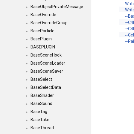
Writ
BaseObjectPrivateMessage
►
Writ
BaseOverride
►
~Bas
~C4
BaseOverrideGroup
►
~C4
BaseParticle
►
~Ge
BasePlugin
►
~Pa
BASEPLUGIN
►
BaseSceneHook
►
BaseSceneLoader
►
BaseSceneSaver
►
BaseSelect
►
BaseSelectData
►
BaseShader
►
BaseSound
►
BaseTag
►
BaseTake
►
BaseThread
►