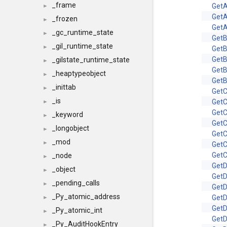
_frame
GetA
►
GetA
_frozen
►
Get
_gc_runtime_state
►
Get
_gil_runtime_state
►
GetB
GetB
_gilstate_runtime_state
►
GetB
_heaptypeobject
►
Get
_inittab
►
GetC
_is
GetC
►
Get
_keyword
►
GetC
_longobject
►
GetC
_mod
►
Get
Get
_node
►
Get
_object
►
GetD
_pending_calls
►
GetD
_Py_atomic_address
GetD
►
GetD
_Py_atomic_int
►
GetD
_Py_AuditHookEntry
►