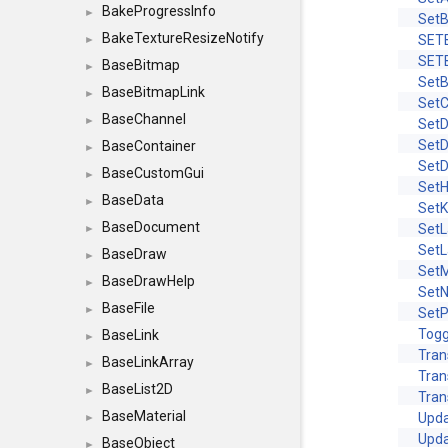
BakeProgressInfo
►
SetB
BakeTextureResizeNotify
SET
►
SET
BaseBitmap
►
SetB
BaseBitmapLink
►
Set
BaseChannel
►
Set
SetD
BaseContainer
►
SetD
BaseCustomGui
►
SetH
BaseData
►
SetK
BaseDocument
SetL
►
SetL
BaseDraw
►
Set
BaseDrawHelp
►
Set
BaseFile
►
Set
Togg
BaseLink
►
Tran
BaseLinkArray
►
Tran
BaseList2D
►
Tran
BaseMaterial
Upd
►
Upda
BaseObject
►