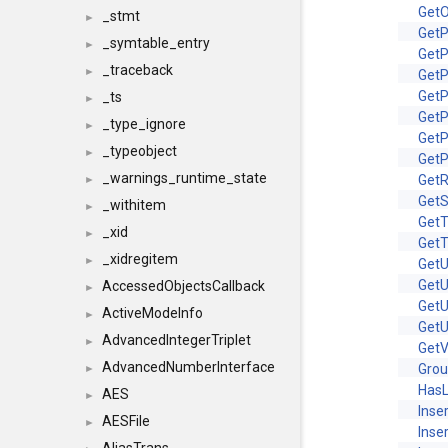
GetO
_stmt
►
GetP
_symtable_entry
►
GetP
_traceback
►
Get
GetP
_ts
►
GetP
_type_ignore
►
Get
_typeobject
►
Get
_warnings_runtime_state
Get
►
GetS
_withitem
►
Get
_xid
►
Get
_xidregitem
►
GetU
GetU
AccessedObjectsCallback
►
Get
ActiveModeInfo
►
Get
AdvancedIntegerTriplet
►
GetV
AdvancedNumberInterface
Gro
►
HasL
AES
►
Inse
AESFile
►
Inse