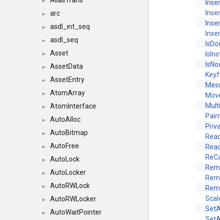
AliasTrans
►
Inse
Inse
arc
►
Inse
asdl_int_seq
►
Inse
asdl_seq
►
IsDo
Asset
IsIn
►
IsN
AssetData
►
Keyf
AssetEntry
►
Mes
AtomArray
►
Move
Mul
AtomInterface
►
Pain
AutoAlloc
►
Priv
AutoBitmap
►
Rea
AutoFree
Read
►
ReCa
AutoLock
►
Rem
AutoLocker
►
Remo
AutoRWLock
►
Rem
Scal
AutoRWLocker
►
SetA
AutoWaitPointer
►
Set