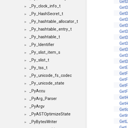
GetD
_Py_clock_info_t
►
GetD
GetD
_Py_HashSecret_t
►
Get
_Py_hashtable_allocator_t
►
Get
_Py_hashtable_entry_t
►
Get
_Py_hashtable_t
Get
►
Get
_Py_Identifier
►
Get
_Py_slist_item_s
►
GetD
_Py_slist_t
►
GetD
GetE
_Py_tss_t
►
GetF
_Py_unicode_fs_codec
►
GetF
_Py_unicode_state
►
GetF
_PyAccu
GetF
►
GetH
_PyArg_Parser
►
Get
_PyArgv
►
GetI
_PyASTOptimizeState
►
GetI
GetL
_PyBytesWriter
►
GetL