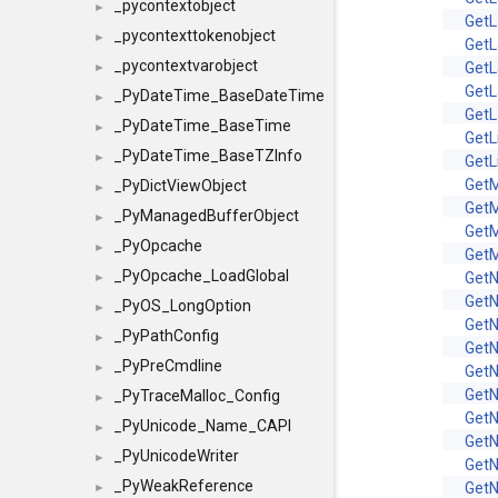
_pycontextobject
►
GetL
_pycontexttokenobject
►
Get
_pycontextvarobject
Get
►
GetL
_PyDateTime_BaseDateTime
►
GetL
_PyDateTime_BaseTime
►
GetL
_PyDateTime_BaseTZInfo
►
GetL
Get
_PyDictViewObject
►
Get
_PyManagedBufferObject
►
Get
_PyOpcache
►
Get
_PyOpcache_LoadGlobal
Get
►
GetN
_PyOS_LongOption
►
Get
_PyPathConfig
►
GetN
_PyPreCmdline
►
GetN
Get
_PyTraceMalloc_Config
►
Get
_PyUnicode_Name_CAPI
►
Get
_PyUnicodeWriter
►
Get
_PyWeakReference
Get
►