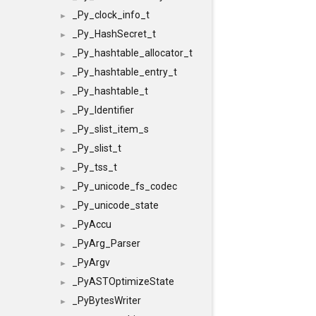
_Py_clock_info_t
►
_Py_HashSecret_t
►
_Py_hashtable_allocator_t
►
_Py_hashtable_entry_t
►
_Py_hashtable_t
►
_Py_Identifier
►
_Py_slist_item_s
►
_Py_slist_t
►
_Py_tss_t
►
_Py_unicode_fs_codec
►
_Py_unicode_state
►
_PyAccu
►
_PyArg_Parser
►
_PyArgv
►
_PyASTOptimizeState
►
_PyBytesWriter
►