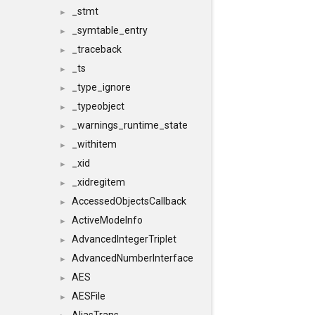
_stmt
►
_symtable_entry
►
_traceback
►
_ts
►
_type_ignore
►
_typeobject
►
_warnings_runtime_state
►
_withitem
►
_xid
►
_xidregitem
►
AccessedObjectsCallback
►
ActiveModeInfo
►
AdvancedIntegerTriplet
►
AdvancedNumberInterface
►
AES
►
AESFile
►