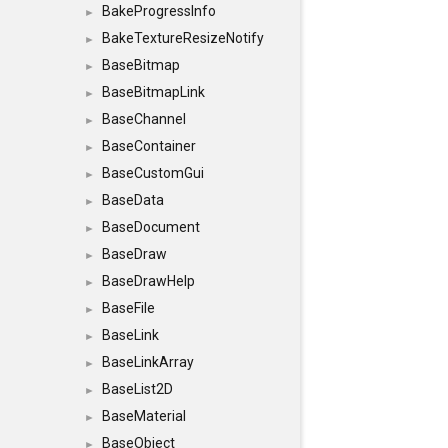
BakeProgressInfo
►
BakeTextureResizeNotify
►
BaseBitmap
►
BaseBitmapLink
►
BaseChannel
►
BaseContainer
►
BaseCustomGui
►
BaseData
►
BaseDocument
►
BaseDraw
►
BaseDrawHelp
►
BaseFile
►
BaseLink
►
BaseLinkArray
►
BaseList2D
►
BaseMaterial
►
BaseObject
►