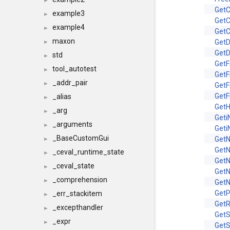
►
Get
example3
►
GetC
example4
►
GetC
maxon
Get
►
Get
std
►
GetF
tool_autotest
►
GetF
_addr_pair
►
GetF
GetF
_alias
►
Get
_arg
►
Geti
_arguments
►
Geti
_BaseCustomGui
GetN
►
GetN
_ceval_runtime_state
►
Get
_ceval_state
►
Get
_comprehension
►
Get
GetP
_err_stackitem
►
Get
_excepthandler
►
GetS
_expr
►
GetS