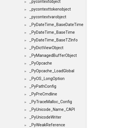
_pycontextobject
►
_pycontexttokenobject
►
_pycontextvarobject
►
_PyDateTime_BaseDateTime
►
_PyDateTime_BaseTime
►
_PyDateTime_BaseTZInfo
►
_PyDictViewObject
►
_PyManagedBufferObject
►
_PyOpcache
►
_PyOpcache_LoadGlobal
►
_PyOS_LongOption
►
_PyPathConfig
►
_PyPreCmdline
►
_PyTraceMalloc_Config
►
_PyUnicode_Name_CAPI
►
_PyUnicodeWriter
►
_PyWeakReference
►