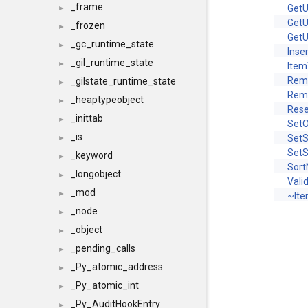
_frame
Get
►
Get
_frozen
►
GetU
_gc_runtime_state
►
Inse
_gil_runtime_state
►
Item
Rem
_gilstate_runtime_state
►
Rem
_heaptypeobject
►
Rese
_inittab
►
Set
_is
SetS
►
SetS
_keyword
►
Sor
_longobject
►
Vali
_mod
►
~It
_node
►
_object
►
_pending_calls
►
_Py_atomic_address
►
_Py_atomic_int
►
_Py_AuditHookEntry
►