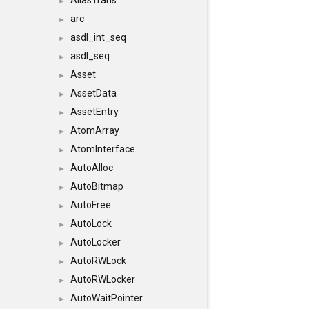
AliasTrans
►
arc
►
asdl_int_seq
►
asdl_seq
►
Asset
►
AssetData
►
AssetEntry
►
AtomArray
►
AtomInterface
►
AutoAlloc
►
AutoBitmap
►
AutoFree
►
AutoLock
►
AutoLocker
►
AutoRWLock
►
AutoRWLocker
►
AutoWaitPointer
►