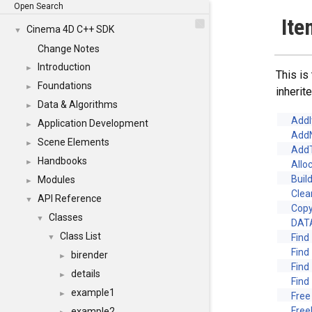
Open Search
Ite
Cinema 4D C++ SDK
▼
Change Notes
Introduction
►
This is
Foundations
►
inheri
Data & Algorithms
►
Add
Application Development
►
Add
Scene Elements
►
Add
Handbooks
►
Allo
Buil
Modules
►
Clea
API Reference
▼
Cop
Classes
▼
DAT
Class List
Find
▼
Find
birender
►
Find
details
►
Find
example1
►
Free
Fre
example2