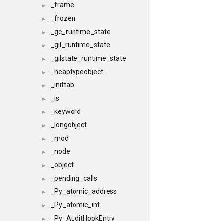
_frame
►
_frozen
►
_gc_runtime_state
►
_gil_runtime_state
►
_gilstate_runtime_state
►
_heaptypeobject
►
_inittab
►
_is
►
_keyword
►
_longobject
►
_mod
►
_node
►
_object
►
_pending_calls
►
_Py_atomic_address
►
_Py_atomic_int
►
_Py_AuditHookEntry
►