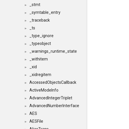
_stmt
►
_symtable_entry
►
_traceback
►
_ts
►
_type_ignore
►
_typeobject
►
_warnings_runtime_state
►
_withitem
►
_xid
►
_xidregitem
►
AccessedObjectsCallback
►
ActiveModeInfo
►
AdvancedIntegerTriplet
►
AdvancedNumberInterface
►
AES
►
AESFile
►