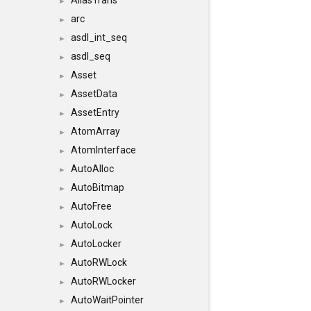
AliasTrans
►
arc
►
asdl_int_seq
►
asdl_seq
►
Asset
►
AssetData
►
AssetEntry
►
AtomArray
►
AtomInterface
►
AutoAlloc
►
AutoBitmap
►
AutoFree
►
AutoLock
►
AutoLocker
►
AutoRWLock
►
AutoRWLocker
►
AutoWaitPointer
►