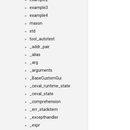
►
example3
►
example4
►
maxon
►
std
►
tool_autotest
►
_addr_pair
►
_alias
►
_arg
►
_arguments
►
_BaseCustomGui
►
_ceval_runtime_state
►
_ceval_state
►
_comprehension
►
_err_stackitem
►
_excepthandler
►
_expr
►