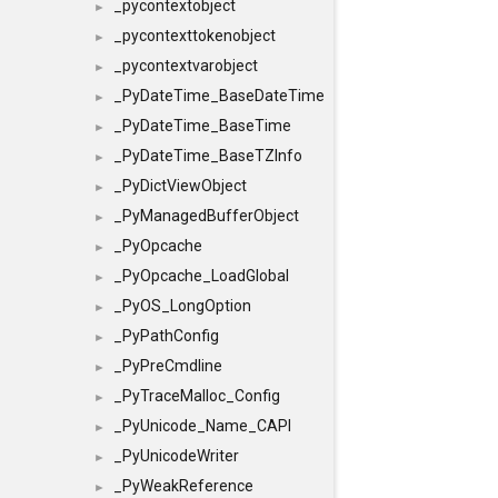
_pycontextobject
►
_pycontexttokenobject
►
_pycontextvarobject
►
_PyDateTime_BaseDateTime
►
_PyDateTime_BaseTime
►
_PyDateTime_BaseTZInfo
►
_PyDictViewObject
►
_PyManagedBufferObject
►
_PyOpcache
►
_PyOpcache_LoadGlobal
►
_PyOS_LongOption
►
_PyPathConfig
►
_PyPreCmdline
►
_PyTraceMalloc_Config
►
_PyUnicode_Name_CAPI
►
_PyUnicodeWriter
►
_PyWeakReference
►