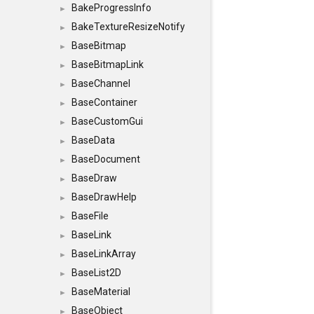
BakeProgressInfo
►
BakeTextureResizeNotify
►
BaseBitmap
►
BaseBitmapLink
►
BaseChannel
►
BaseContainer
►
BaseCustomGui
►
BaseData
►
BaseDocument
►
BaseDraw
►
BaseDrawHelp
►
BaseFile
►
BaseLink
►
BaseLinkArray
►
BaseList2D
►
BaseMaterial
►
BaseObject
►