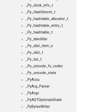
_Py_clock_info_t
►
_Py_HashSecret_t
►
_Py_hashtable_allocator_t
►
_Py_hashtable_entry_t
►
_Py_hashtable_t
►
_Py_Identifier
►
_Py_slist_item_s
►
_Py_slist_t
►
_Py_tss_t
►
_Py_unicode_fs_codec
►
_Py_unicode_state
►
_PyAccu
►
_PyArg_Parser
►
_PyArgv
►
_PyASTOptimizeState
►
_PyBytesWriter
►