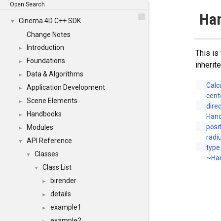
Open Search
Han
Cinema 4D C++ SDK
▼
Change Notes
Introduction
►
This is
Foundations
►
inheri
Data & Algorithms
►
Calc
Application Development
►
cent
Scene Elements
►
dire
Handbooks
►
Hand
posi
Modules
►
radi
API Reference
▼
type
Classes
▼
~Han
Class List
▼
birender
►
details
►
example1
►
example2