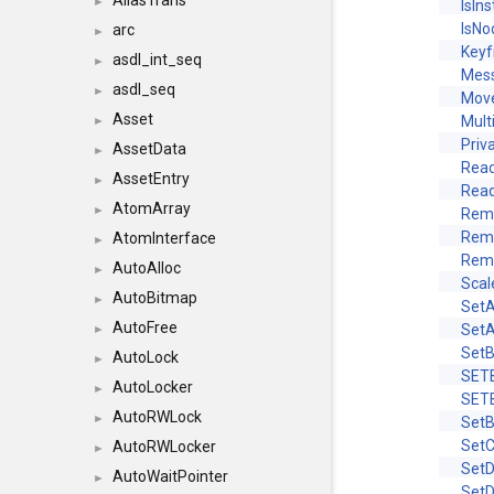
AliasTrans
►
IsIn
IsN
arc
►
Keyf
asdl_int_seq
►
Mes
asdl_seq
►
Move
Asset
Mul
►
Priv
AssetData
►
Rea
AssetEntry
►
Read
AtomArray
►
Rem
Remo
AtomInterface
►
Rem
AutoAlloc
►
Scal
AutoBitmap
►
SetA
AutoFree
Set
►
SetB
AutoLock
►
SET
AutoLocker
►
SET
AutoRWLock
►
SetB
Set
AutoRWLocker
►
Set
AutoWaitPointer
►
SetD