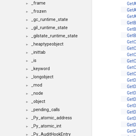
_frame
GetA
►
GetA
_frozen
►
Get
_gc_runtime_state
►
GetB
_gil_runtime_state
►
GetB
GetB
_gilstate_runtime_state
►
GetC
_heaptypeobject
►
GetC
_inittab
►
GetC
_is
GetC
►
Get
_keyword
►
Get
_longobject
►
Get
_mod
►
GetD
GetD
_node
►
GetD
_object
►
GetD
_pending_calls
►
GetD
_Py_atomic_address
GetD
►
GetD
_Py_atomic_int
►
GetD
_Py_AuditHookEntry
►