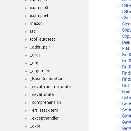
►
C4D
example3
►
C4D
example4
►
Cha
maxon
Clea
►
Copy
std
►
Cop
tool_autotest
►
DelB
_addr_pair
►
Edit
Find
_alias
►
Find
_arg
►
Find
_arguments
►
Find
_BaseCustomGui
Find
►
Flus
_ceval_runtime_state
►
Free
_ceval_state
►
GeLi
_comprehension
►
GetA
GetA
_err_stackitem
►
GetA
_excepthandler
►
GetA
_expr
►
Get