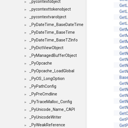
_pycontextobject
►
GetL
_pycontexttokenobject
►
GetL
_pycontextvarobject
GetL
►
GetL
_PyDateTime_BaseDateTime
►
Get
_PyDateTime_BaseTime
►
Get
_PyDateTime_BaseTZInfo
►
Get
Get
_PyDictViewObject
►
Get
_PyManagedBufferObject
►
GetN
_PyOpcache
►
Get
_PyOpcache_LoadGlobal
GetN
►
Base
_PyOS_LongOption
►
Get
_PyPathConfig
►
Get
_PyPreCmdline
►
Get
Get
_PyTraceMalloc_Config
►
Get
_PyUnicode_Name_CAPI
►
GetO
_PyUnicodeWriter
►
Get
_PyWeakReference
GetP
►