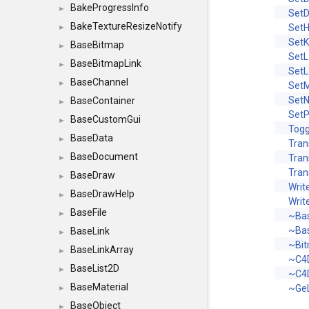
BakeProgressInfo
►
SetD
BakeTextureResizeNotify
SetH
►
SetK
BaseBitmap
►
SetL
BaseBitmapLink
►
SetL
BaseChannel
►
Set
Set
BaseContainer
►
Set
BaseCustomGui
►
Togg
BaseData
►
Tran
BaseDocument
Tran
►
Tran
BaseDraw
►
Writ
BaseDrawHelp
►
Writ
BaseFile
►
~Bas
~Bas
BaseLink
►
~Bit
BaseLinkArray
►
~C4
BaseList2D
►
~C4
BaseMaterial
~Ge
►
BaseObject
►