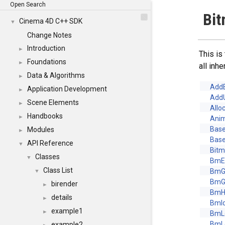
Open Search
Bit
Cinema 4D C++ SDK
▼
Change Notes
Introduction
►
This is
Foundations
►
all inh
Data & Algorithms
►
AddE
Application Development
►
Add
Scene Elements
►
Allo
Handbooks
►
Ani
Base
Modules
►
Base
API Reference
▼
Bitm
Classes
▼
BmE
Class List
BmG
▼
BmG
birender
►
BmH
details
►
BmId
example1
►
BmL
BmL
example2