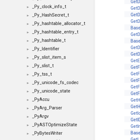
GetD
_Py_clock_info_t
►
Get
Get
_Py_HashSecret_t
►
Get
_Py_hashtable_allocator_t
►
Base
_Py_hashtable_entry_t
►
Get
_Py_hashtable_t
Base
►
GetD
_Py_Identifier
►
GetD
_Py_slist_item_s
►
GetE
_Py_slist_t
►
GetF
GetF
_Py_tss_t
►
GetF
_Py_unicode_fs_codec
►
GetF
_Py_unicode_state
►
GetF
_PyAccu
GetH
►
Get
_PyArg_Parser
►
GetI
_PyArgv
►
GetI
_PyASTOptimizeState
►
GetI
Base
_PyBytesWriter
►
GetL