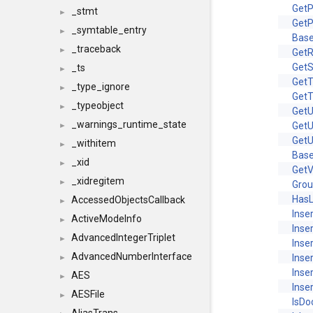
GetP
_stmt
►
Get
_symtable_entry
►
Base
_traceback
►
Get
GetS
_ts
►
Get
_type_ignore
►
Get
_typeobject
►
GetU
_warnings_runtime_state
GetU
►
Get
_withitem
►
Base
_xid
►
GetV
_xidregitem
►
Gro
HasL
AccessedObjectsCallback
►
Inse
ActiveModeInfo
►
Inse
AdvancedIntegerTriplet
►
Inse
AdvancedNumberInterface
Inse
►
Inse
AES
►
Inse
AESFile
►
IsDo