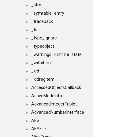
_stmt
►
_symtable_entry
►
_traceback
►
_ts
►
_type_ignore
►
_typeobject
►
_warnings_runtime_state
►
_withitem
►
_xid
►
_xidregitem
►
AccessedObjectsCallback
►
ActiveModeInfo
►
AdvancedIntegerTriplet
►
AdvancedNumberInterface
►
AES
►
AESFile
►