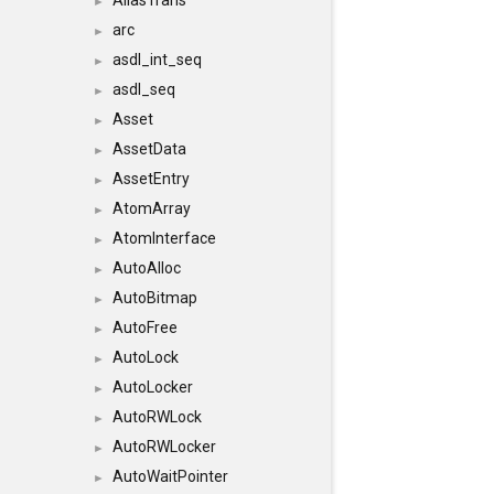
AliasTrans
►
arc
►
asdl_int_seq
►
asdl_seq
►
Asset
►
AssetData
►
AssetEntry
►
AtomArray
►
AtomInterface
►
AutoAlloc
►
AutoBitmap
►
AutoFree
►
AutoLock
►
AutoLocker
►
AutoRWLock
►
AutoRWLocker
►
AutoWaitPointer
►