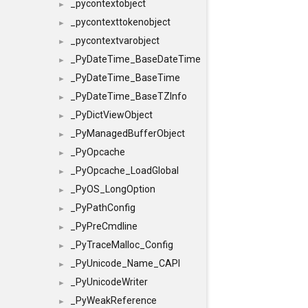
_pycontextobject
►
_pycontexttokenobject
►
_pycontextvarobject
►
_PyDateTime_BaseDateTime
►
_PyDateTime_BaseTime
►
_PyDateTime_BaseTZInfo
►
_PyDictViewObject
►
_PyManagedBufferObject
►
_PyOpcache
►
_PyOpcache_LoadGlobal
►
_PyOS_LongOption
►
_PyPathConfig
►
_PyPreCmdline
►
_PyTraceMalloc_Config
►
_PyUnicode_Name_CAPI
►
_PyUnicodeWriter
►
_PyWeakReference
►