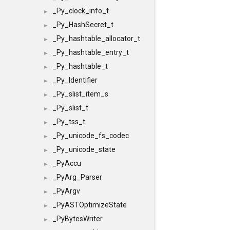
_Py_clock_info_t
►
_Py_HashSecret_t
►
_Py_hashtable_allocator_t
►
_Py_hashtable_entry_t
►
_Py_hashtable_t
►
_Py_Identifier
►
_Py_slist_item_s
►
_Py_slist_t
►
_Py_tss_t
►
_Py_unicode_fs_codec
►
_Py_unicode_state
►
_PyAccu
►
_PyArg_Parser
►
_PyArgv
►
_PyASTOptimizeState
►
_PyBytesWriter
►