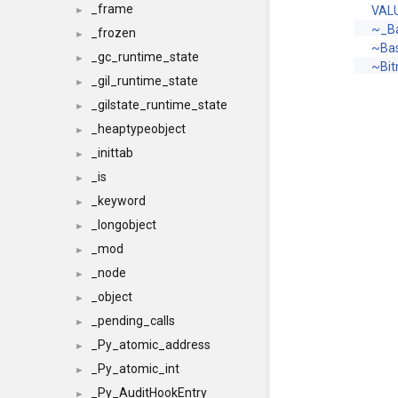
_frame
VAL
►
~_B
_frozen
►
~Ba
_gc_runtime_state
►
~Bi
_gil_runtime_state
►
_gilstate_runtime_state
►
_heaptypeobject
►
_inittab
►
_is
►
_keyword
►
_longobject
►
_mod
►
_node
►
_object
►
_pending_calls
►
_Py_atomic_address
►
_Py_atomic_int
►
_Py_AuditHookEntry
►