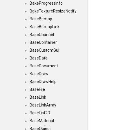
BakeProgressInfo
►
BakeTextureResizeNotify
►
BaseBitmap
►
BaseBitmapLink
►
BaseChannel
►
BaseContainer
►
BaseCustomGui
►
BaseData
►
BaseDocument
►
BaseDraw
►
BaseDrawHelp
►
BaseFile
►
BaseLink
►
BaseLinkArray
►
BaseList2D
►
BaseMaterial
►
BaseObject
►