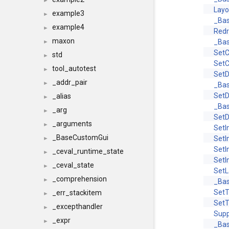
►
Lay
example3
►
_Ba
example4
►
Red
maxon
_Ba
►
SetC
std
►
Set
tool_autotest
►
Set
_addr_pair
►
_Bas
SetD
_alias
►
_Bas
_arg
►
SetD
_arguments
►
Set
_BaseCustomGui
Set
►
Set
_ceval_runtime_state
►
Set
_ceval_state
►
Set
_comprehension
►
_Ba
SetT
_err_stackitem
►
SetT
_excepthandler
►
Supp
_expr
►
_Bas