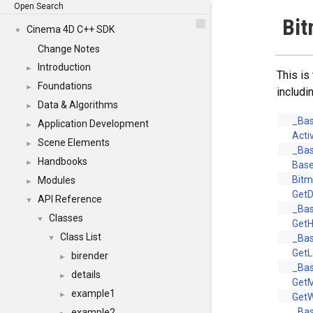
Open Search
Bi
Cinema 4D C++ SDK
▼
Change Notes
Introduction
►
This is
Foundations
►
includi
Data & Algorithms
►
_Ba
Application Development
►
Acti
Scene Elements
►
_Bas
Handbooks
►
Bas
Bit
Modules
►
Get
API Reference
▼
_Bas
Classes
▼
GetH
Class List
_Bas
▼
Get
birender
►
_Ba
details
►
Get
example1
►
GetW
_Bas
example2