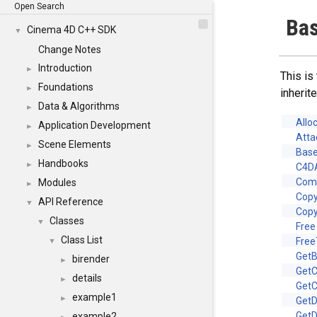
Open Search
Bas
Cinema 4D C++ SDK
▼
Change Notes
Introduction
►
This is
Foundations
►
inheri
Data & Algorithms
►
Allo
Application Development
►
Atta
Scene Elements
►
Bas
Handbooks
►
C4D
Com
Modules
►
Copy
API Reference
▼
Cop
Classes
▼
Free
Class List
Free
▼
Get
birender
►
GetC
details
►
GetC
example1
►
Get
GetD
example2