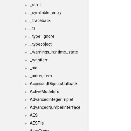
_stmt
►
_symtable_entry
►
_traceback
►
_ts
►
_type_ignore
►
_typeobject
►
_warnings_runtime_state
►
_withitem
►
_xid
►
_xidregitem
►
AccessedObjectsCallback
►
ActiveModeInfo
►
AdvancedIntegerTriplet
►
AdvancedNumberInterface
►
AES
►
AESFile
►