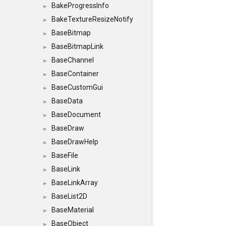
BakeProgressInfo
►
BakeTextureResizeNotify
►
BaseBitmap
►
BaseBitmapLink
►
BaseChannel
►
BaseContainer
►
BaseCustomGui
►
BaseData
►
BaseDocument
►
BaseDraw
►
BaseDrawHelp
►
BaseFile
►
BaseLink
►
BaseLinkArray
►
BaseList2D
►
BaseMaterial
►
BaseObject
►