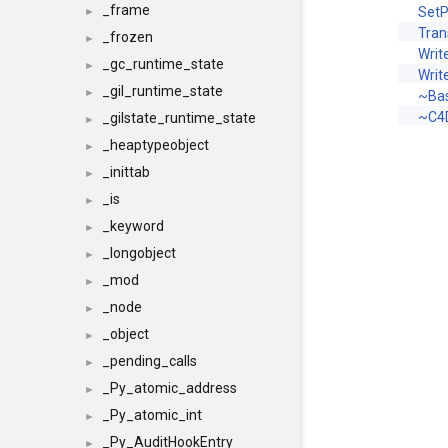
_frame
Set
►
Tran
_frozen
►
Writ
_gc_runtime_state
►
Writ
_gil_runtime_state
►
~Ba
~C4
_gilstate_runtime_state
►
_heaptypeobject
►
_inittab
►
_is
►
_keyword
►
_longobject
►
_mod
►
_node
►
_object
►
_pending_calls
►
_Py_atomic_address
►
_Py_atomic_int
►
_Py_AuditHookEntry
►