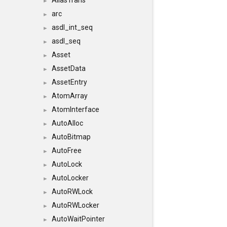
AliasTrans
►
arc
►
asdl_int_seq
►
asdl_seq
►
Asset
►
AssetData
►
AssetEntry
►
AtomArray
►
AtomInterface
►
AutoAlloc
►
AutoBitmap
►
AutoFree
►
AutoLock
►
AutoLocker
►
AutoRWLock
►
AutoRWLocker
►
AutoWaitPointer
►