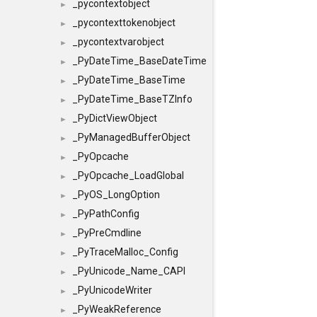
_pycontextobject
►
_pycontexttokenobject
►
_pycontextvarobject
►
_PyDateTime_BaseDateTime
►
_PyDateTime_BaseTime
►
_PyDateTime_BaseTZInfo
►
_PyDictViewObject
►
_PyManagedBufferObject
►
_PyOpcache
►
_PyOpcache_LoadGlobal
►
_PyOS_LongOption
►
_PyPathConfig
►
_PyPreCmdline
►
_PyTraceMalloc_Config
►
_PyUnicode_Name_CAPI
►
_PyUnicodeWriter
►
_PyWeakReference
►