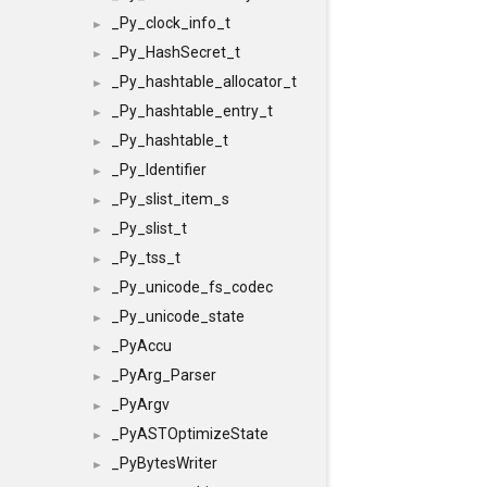
_Py_clock_info_t
►
_Py_HashSecret_t
►
_Py_hashtable_allocator_t
►
_Py_hashtable_entry_t
►
_Py_hashtable_t
►
_Py_Identifier
►
_Py_slist_item_s
►
_Py_slist_t
►
_Py_tss_t
►
_Py_unicode_fs_codec
►
_Py_unicode_state
►
_PyAccu
►
_PyArg_Parser
►
_PyArgv
►
_PyASTOptimizeState
►
_PyBytesWriter
►