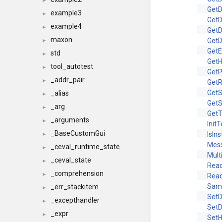
►
GetD
example3
►
GetD
example4
►
GetD
maxon
GetD
►
GetE
std
►
GetH
tool_autotest
►
Get
_addr_pair
►
Get
Get
_alias
►
GetS
_arg
►
Get
_arguments
►
Init
_BaseCustomGui
IsIn
►
Mes
_ceval_runtime_state
►
Mul
_ceval_state
►
Rea
_comprehension
►
Read
Sam
_err_stackitem
►
Set
_excepthandler
►
SetD
_expr
►
SetH