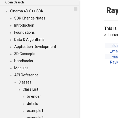
Open Search
Ray
Cinema 4D C++ SDK
▼
SDK Change Notes
►
Introduction
►
This is
Foundations
►
all inh
Data & Algorithms
►
_flo
Application Development
►
_mat
3D Concepts
►
_vec
Handbooks
►
RayM
Modules
►
API Reference
▼
Classes
▼
Class List
▼
birender
►
details
►
example1
►
example2