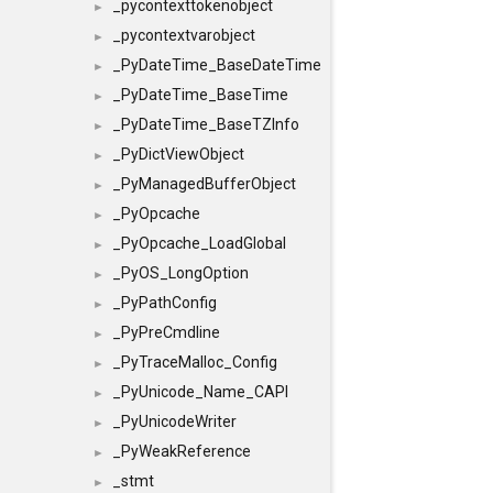
_pycontexttokenobject
►
_pycontextvarobject
►
_PyDateTime_BaseDateTime
►
_PyDateTime_BaseTime
►
_PyDateTime_BaseTZInfo
►
_PyDictViewObject
►
_PyManagedBufferObject
►
_PyOpcache
►
_PyOpcache_LoadGlobal
►
_PyOS_LongOption
►
_PyPathConfig
►
_PyPreCmdline
►
_PyTraceMalloc_Config
►
_PyUnicode_Name_CAPI
►
_PyUnicodeWriter
►
_PyWeakReference
►
_stmt
►