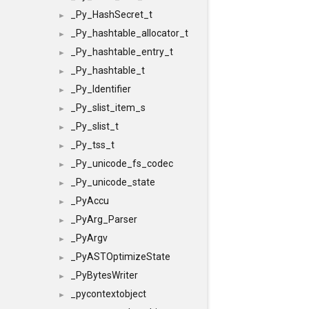
_Py_HashSecret_t
►
_Py_hashtable_allocator_t
►
_Py_hashtable_entry_t
►
_Py_hashtable_t
►
_Py_Identifier
►
_Py_slist_item_s
►
_Py_slist_t
►
_Py_tss_t
►
_Py_unicode_fs_codec
►
_Py_unicode_state
►
_PyAccu
►
_PyArg_Parser
►
_PyArgv
►
_PyASTOptimizeState
►
_PyBytesWriter
►
_pycontextobject
►