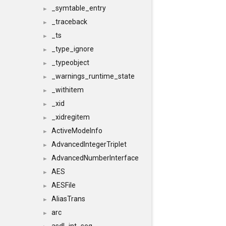
_symtable_entry
►
_traceback
►
_ts
►
_type_ignore
►
_typeobject
►
_warnings_runtime_state
►
_withitem
►
_xid
►
_xidregitem
►
ActiveModeInfo
►
AdvancedIntegerTriplet
►
AdvancedNumberInterface
►
AES
►
AESFile
►
AliasTrans
►
arc
►