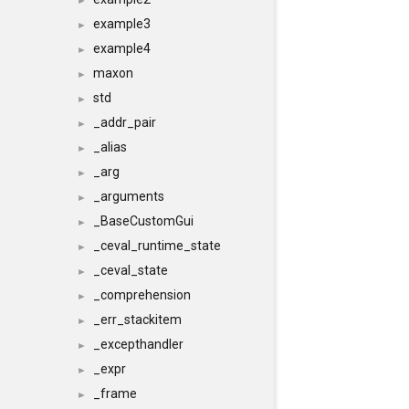
►
example3
►
example4
►
maxon
►
std
►
_addr_pair
►
_alias
►
_arg
►
_arguments
►
_BaseCustomGui
►
_ceval_runtime_state
►
_ceval_state
►
_comprehension
►
_err_stackitem
►
_excepthandler
►
_expr
►
_frame
►