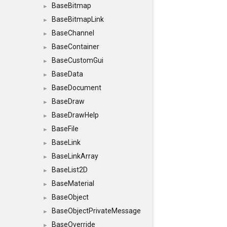
BaseBitmap
►
BaseBitmapLink
►
BaseChannel
►
BaseContainer
►
BaseCustomGui
►
BaseData
►
BaseDocument
►
BaseDraw
►
BaseDrawHelp
►
BaseFile
►
BaseLink
►
BaseLinkArray
►
BaseList2D
►
BaseMaterial
►
BaseObject
►
BaseObjectPrivateMessage
►
BaseOverride
►