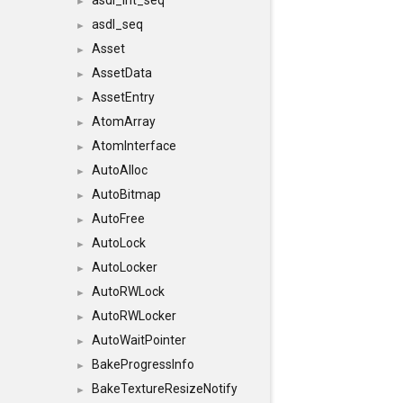
asdl_int_seq
►
asdl_seq
►
Asset
►
AssetData
►
AssetEntry
►
AtomArray
►
AtomInterface
►
AutoAlloc
►
AutoBitmap
►
AutoFree
►
AutoLock
►
AutoLocker
►
AutoRWLock
►
AutoRWLocker
►
AutoWaitPointer
►
BakeProgressInfo
►
BakeTextureResizeNotify
►