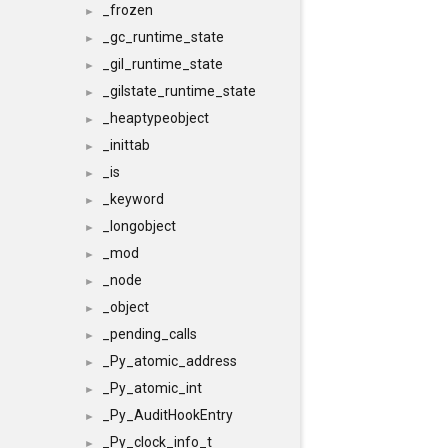
_frozen
►
_gc_runtime_state
►
_gil_runtime_state
►
_gilstate_runtime_state
►
_heaptypeobject
►
_inittab
►
_is
►
_keyword
►
_longobject
►
_mod
►
_node
►
_object
►
_pending_calls
►
_Py_atomic_address
►
_Py_atomic_int
►
_Py_AuditHookEntry
►
_Py_clock_info_t
►