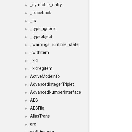
_symtable_entry
►
_traceback
►
_ts
►
_type_ignore
►
_typeobject
►
_warnings_runtime_state
►
_withitem
►
_xid
►
_xidregitem
►
ActiveModeInfo
►
AdvancedIntegerTriplet
►
AdvancedNumberInterface
►
AES
►
AESFile
►
AliasTrans
►
arc
►