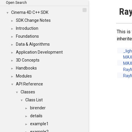
Open Search
Ray
Cinema 4D C++ SDK
▼
SDK Change Notes
►
Introduction
►
This is
Foundations
►
inheri
Data & Algorithms
►
_lig
Application Development
►
MAX
3D Concepts
►
MAX
Handbooks
►
RayM
RayM
Modules
►
API Reference
▼
Classes
▼
Class List
▼
birender
►
details
►
example1
►
example2