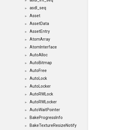
asdl_int_seq
►
asdl_seq
►
Asset
►
AssetData
►
AssetEntry
►
AtomArray
►
AtomInterface
►
AutoAlloc
►
AutoBitmap
►
AutoFree
►
AutoLock
►
AutoLocker
►
AutoRWLock
►
AutoRWLocker
►
AutoWaitPointer
►
BakeProgressInfo
►
BakeTextureResizeNotify
►