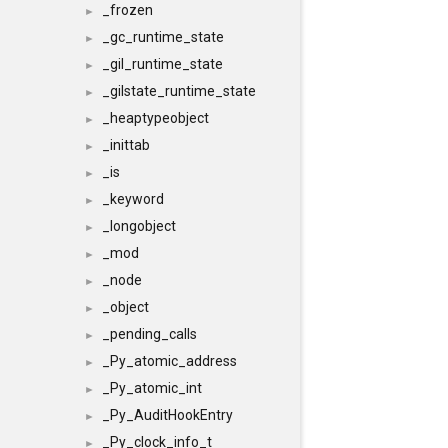
_frozen
►
_gc_runtime_state
►
_gil_runtime_state
►
_gilstate_runtime_state
►
_heaptypeobject
►
_inittab
►
_is
►
_keyword
►
_longobject
►
_mod
►
_node
►
_object
►
_pending_calls
►
_Py_atomic_address
►
_Py_atomic_int
►
_Py_AuditHookEntry
►
_Py_clock_info_t
►