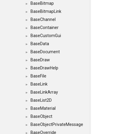
BaseBitmap
►
BaseBitmapLink
►
BaseChannel
►
BaseContainer
►
BaseCustomGui
►
BaseData
►
BaseDocument
►
BaseDraw
►
BaseDrawHelp
►
BaseFile
►
BaseLink
►
BaseLinkArray
►
BaseList2D
►
BaseMaterial
►
BaseObject
►
BaseObjectPrivateMessage
►
BaseOverride
►