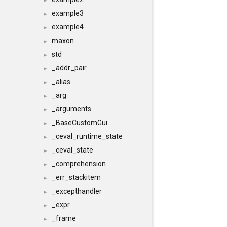
►
example3
►
example4
►
maxon
►
std
►
_addr_pair
►
_alias
►
_arg
►
_arguments
►
_BaseCustomGui
►
_ceval_runtime_state
►
_ceval_state
►
_comprehension
►
_err_stackitem
►
_excepthandler
►
_expr
►
_frame
►