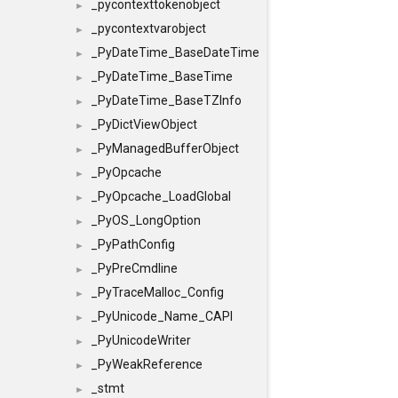
_pycontexttokenobject
►
_pycontextvarobject
►
_PyDateTime_BaseDateTime
►
_PyDateTime_BaseTime
►
_PyDateTime_BaseTZInfo
►
_PyDictViewObject
►
_PyManagedBufferObject
►
_PyOpcache
►
_PyOpcache_LoadGlobal
►
_PyOS_LongOption
►
_PyPathConfig
►
_PyPreCmdline
►
_PyTraceMalloc_Config
►
_PyUnicode_Name_CAPI
►
_PyUnicodeWriter
►
_PyWeakReference
►
_stmt
►