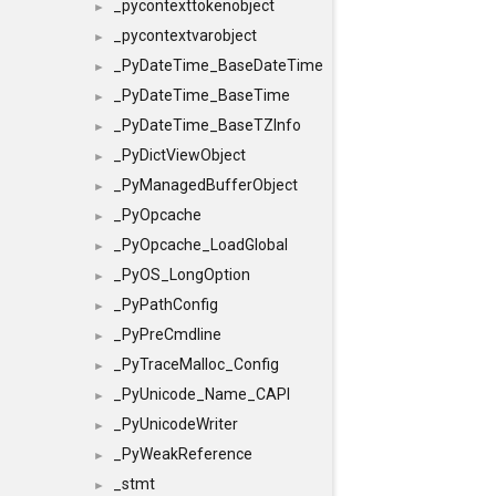
_pycontexttokenobject
►
_pycontextvarobject
►
_PyDateTime_BaseDateTime
►
_PyDateTime_BaseTime
►
_PyDateTime_BaseTZInfo
►
_PyDictViewObject
►
_PyManagedBufferObject
►
_PyOpcache
►
_PyOpcache_LoadGlobal
►
_PyOS_LongOption
►
_PyPathConfig
►
_PyPreCmdline
►
_PyTraceMalloc_Config
►
_PyUnicode_Name_CAPI
►
_PyUnicodeWriter
►
_PyWeakReference
►
_stmt
►