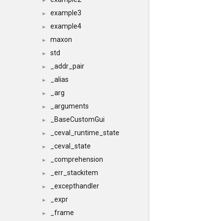
►
example3
►
example4
►
maxon
►
std
►
_addr_pair
►
_alias
►
_arg
►
_arguments
►
_BaseCustomGui
►
_ceval_runtime_state
►
_ceval_state
►
_comprehension
►
_err_stackitem
►
_excepthandler
►
_expr
►
_frame
►