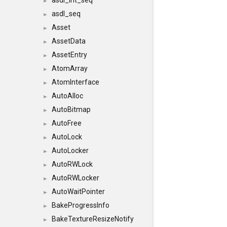
asdl_int_seq
►
asdl_seq
►
Asset
►
AssetData
►
AssetEntry
►
AtomArray
►
AtomInterface
►
AutoAlloc
►
AutoBitmap
►
AutoFree
►
AutoLock
►
AutoLocker
►
AutoRWLock
►
AutoRWLocker
►
AutoWaitPointer
►
BakeProgressInfo
►
BakeTextureResizeNotify
►