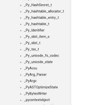
_Py_HashSecret_t
►
_Py_hashtable_allocator_t
►
_Py_hashtable_entry_t
►
_Py_hashtable_t
►
_Py_Identifier
►
_Py_slist_item_s
►
_Py_slist_t
►
_Py_tss_t
►
_Py_unicode_fs_codec
►
_Py_unicode_state
►
_PyAccu
►
_PyArg_Parser
►
_PyArgv
►
_PyASTOptimizeState
►
_PyBytesWriter
►
_pycontextobject
►