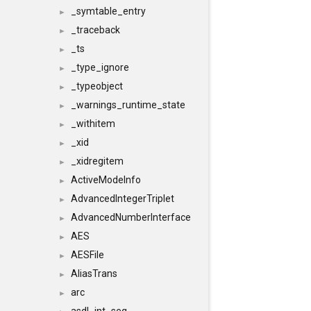
_symtable_entry
►
_traceback
►
_ts
►
_type_ignore
►
_typeobject
►
_warnings_runtime_state
►
_withitem
►
_xid
►
_xidregitem
►
ActiveModeInfo
►
AdvancedIntegerTriplet
►
AdvancedNumberInterface
►
AES
►
AESFile
►
AliasTrans
►
arc
►