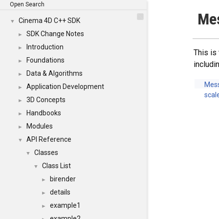
Open Search
Me
Cinema 4D C++ SDK
▼
SDK Change Notes
►
Introduction
►
This is
Foundations
►
includi
Data & Algorithms
►
Mes
Application Development
►
scal
3D Concepts
►
Handbooks
►
Modules
►
API Reference
▼
Classes
▼
Class List
▼
birender
►
details
►
example1
►
example2