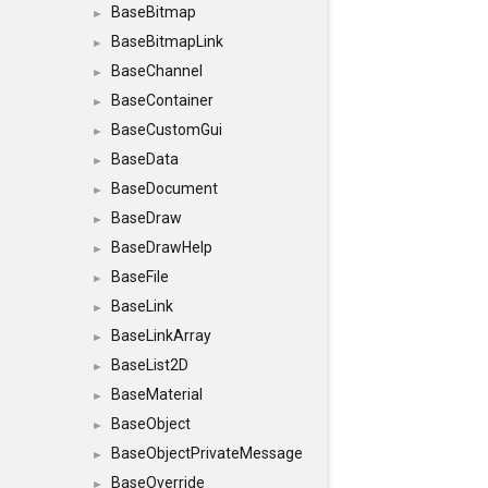
BaseBitmap
►
BaseBitmapLink
►
BaseChannel
►
BaseContainer
►
BaseCustomGui
►
BaseData
►
BaseDocument
►
BaseDraw
►
BaseDrawHelp
►
BaseFile
►
BaseLink
►
BaseLinkArray
►
BaseList2D
►
BaseMaterial
►
BaseObject
►
BaseObjectPrivateMessage
►
BaseOverride
►