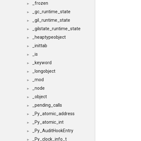
_frozen
►
_gc_runtime_state
►
_gil_runtime_state
►
_gilstate_runtime_state
►
_heaptypeobject
►
_inittab
►
_is
►
_keyword
►
_longobject
►
_mod
►
_node
►
_object
►
_pending_calls
►
_Py_atomic_address
►
_Py_atomic_int
►
_Py_AuditHookEntry
►
_Py_clock_info_t
►