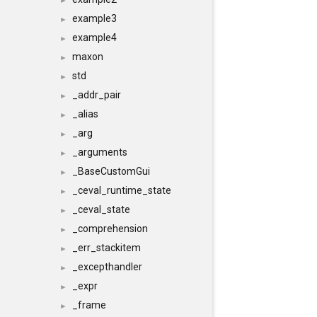
►
example3
►
example4
►
maxon
►
std
►
_addr_pair
►
_alias
►
_arg
►
_arguments
►
_BaseCustomGui
►
_ceval_runtime_state
►
_ceval_state
►
_comprehension
►
_err_stackitem
►
_excepthandler
►
_expr
►
_frame
►