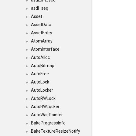
asdl_int_seq
►
asdl_seq
►
Asset
►
AssetData
►
AssetEntry
►
AtomArray
►
AtomInterface
►
AutoAlloc
►
AutoBitmap
►
AutoFree
►
AutoLock
►
AutoLocker
►
AutoRWLock
►
AutoRWLocker
►
AutoWaitPointer
►
BakeProgressInfo
►
BakeTextureResizeNotify
►