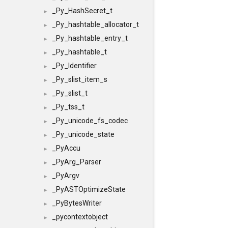
_Py_HashSecret_t
►
_Py_hashtable_allocator_t
►
_Py_hashtable_entry_t
►
_Py_hashtable_t
►
_Py_Identifier
►
_Py_slist_item_s
►
_Py_slist_t
►
_Py_tss_t
►
_Py_unicode_fs_codec
►
_Py_unicode_state
►
_PyAccu
►
_PyArg_Parser
►
_PyArgv
►
_PyASTOptimizeState
►
_PyBytesWriter
►
_pycontextobject
►