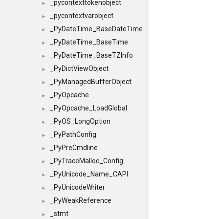
_pycontexttokenobject
►
_pycontextvarobject
►
_PyDateTime_BaseDateTime
►
_PyDateTime_BaseTime
►
_PyDateTime_BaseTZInfo
►
_PyDictViewObject
►
_PyManagedBufferObject
►
_PyOpcache
►
_PyOpcache_LoadGlobal
►
_PyOS_LongOption
►
_PyPathConfig
►
_PyPreCmdline
►
_PyTraceMalloc_Config
►
_PyUnicode_Name_CAPI
►
_PyUnicodeWriter
►
_PyWeakReference
►
_stmt
►