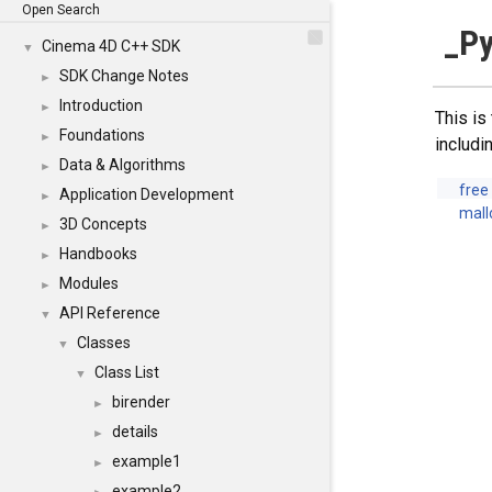
Open Search
_Py
Cinema 4D C++ SDK
▼
SDK Change Notes
►
Introduction
►
This is
Foundations
►
includi
Data & Algorithms
►
free
Application Development
►
mall
3D Concepts
►
Handbooks
►
Modules
►
API Reference
▼
Classes
▼
Class List
▼
birender
►
details
►
example1
►
example2