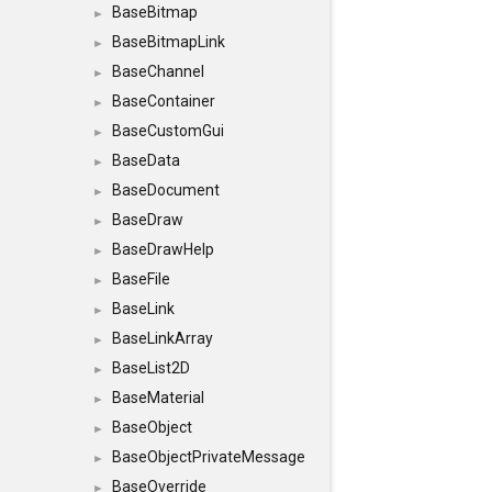
BaseBitmap
►
BaseBitmapLink
►
BaseChannel
►
BaseContainer
►
BaseCustomGui
►
BaseData
►
BaseDocument
►
BaseDraw
►
BaseDrawHelp
►
BaseFile
►
BaseLink
►
BaseLinkArray
►
BaseList2D
►
BaseMaterial
►
BaseObject
►
BaseObjectPrivateMessage
►
BaseOverride
►