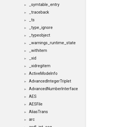
_symtable_entry
►
_traceback
►
_ts
►
_type_ignore
►
_typeobject
►
_warnings_runtime_state
►
_withitem
►
_xid
►
_xidregitem
►
ActiveModeInfo
►
AdvancedIntegerTriplet
►
AdvancedNumberInterface
►
AES
►
AESFile
►
AliasTrans
►
arc
►