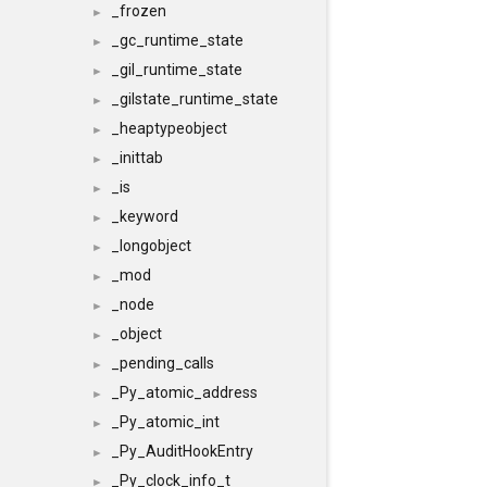
_frozen
►
_gc_runtime_state
►
_gil_runtime_state
►
_gilstate_runtime_state
►
_heaptypeobject
►
_inittab
►
_is
►
_keyword
►
_longobject
►
_mod
►
_node
►
_object
►
_pending_calls
►
_Py_atomic_address
►
_Py_atomic_int
►
_Py_AuditHookEntry
►
_Py_clock_info_t
►