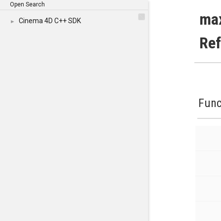
Open Search
ma
Cinema 4D C++ SDK
►
Re
Func