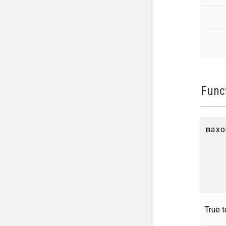
Func
maxo
True 