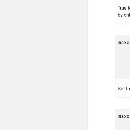
True t
by onl
maxo
Set to
maxo