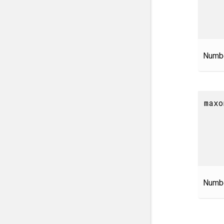
Number
maxo
Number