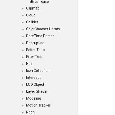
iBrushBase
Clipmap
►
Cloud
►
Collider
►
ColorChooser Library
►
DateTime Parser
►
Description
►
Editor Tools
►
Filter Tree
►
Hair
►
Icon Collection
►
Intersect
►
LOD Object
►
Layer Shader
►
Modeling
►
Motion Tracker
►
Ngon
►