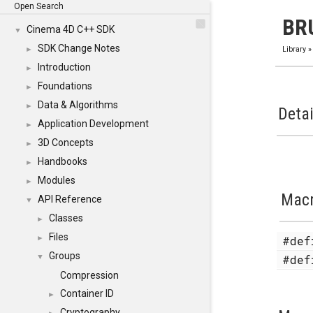
Open Search
BR
Cinema 4D C++ SDK
▼
SDK Change Notes
►
Library
Introduction
►
Foundations
►
Data & Algorithms
►
Detai
Application Development
►
3D Concepts
►
Handbooks
►
Modules
►
Mac
API Reference
▼
Classes
►
Files
#de
►
Groups
#de
▼
Compression
Container ID
►
Cryptography