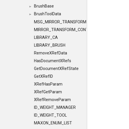
BrushBase
►
BrushToolData
►
MSG_MIRROR_TRANSFORM
MIRROR_TRANSFORM_CONTAINER
LIBRARY_CA
LIBRARY_BRUSH
RemoveXRefData
HasDocumentXRefs
GetDocumentXRefState
GetXRefID
XRefHasParam
XRefGetParam
XRefRemoveParam
ID_WEIGHT_MANAGER
ID_WEIGHT_TOOL
MAXON_ENUM_LIST