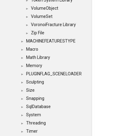
Token System Library
►
VolumeObject
►
VolumeSet
►
VoronoiFracture Library
►
Zip File
►
MACHINEFEATURESTYPE
►
Macro
►
Math Library
►
Memory
►
PLUGINFLAG_SCENELOADER
►
Sculpting
►
Size
►
Snapping
►
SqlDatabase
►
System
►
Threading
►
Timer
►