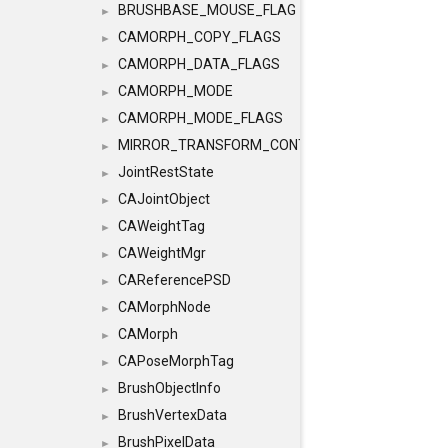
BRUSHBASE_MOUSE_FLAG
►
CAMORPH_COPY_FLAGS
►
CAMORPH_DATA_FLAGS
►
CAMORPH_MODE
►
CAMORPH_MODE_FLAGS
►
MIRROR_TRANSFORM_CONTAINER
►
JointRestState
►
CAJointObject
►
CAWeightTag
►
CAWeightMgr
►
CAReferencePSD
►
CAMorphNode
►
CAMorph
►
CAPoseMorphTag
►
BrushObjectInfo
►
BrushVertexData
►
BrushPixelData
►