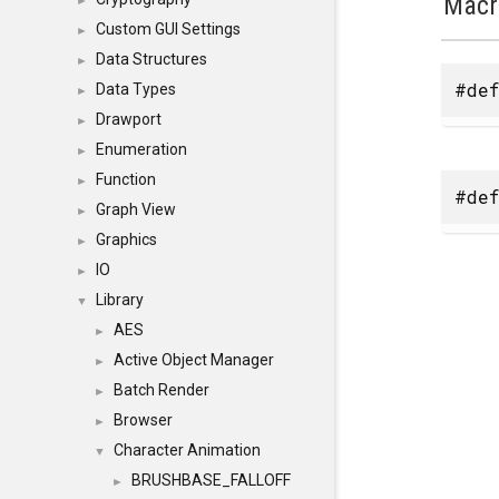
Macr
►
Custom GUI Settings
►
Data Structures
►
#def
Data Types
►
Drawport
►
Enumeration
►
Function
►
#def
Graph View
►
Graphics
►
IO
►
Library
▼
AES
►
Active Object Manager
►
Batch Render
►
Browser
►
Character Animation
▼
BRUSHBASE_FALLOFF
►