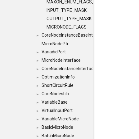
MAXON_ENUM_FLAGS_CLASS
INPUT_TYPE_MASK
OUTPUT_TYPE_MASK
MICRONODE_FLAGS
CoreNodeInstanceBaseInterface
►
MicroNodePtr
VariadicPort
►
MicroNodeInterface
►
CoreNodeInstanceInterface
►
OptimizationInfo
►
ShortCircuitRule
►
CoreNodesLib
►
VariableBase
►
VirtualInputPort
►
VariableMicroNode
►
BasicMicroNode
►
BatchMicroNode
►