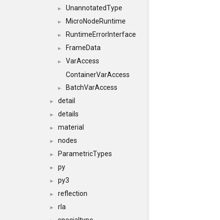
UnannotatedType
►
MicroNodeRuntime
►
RuntimeErrorInterface
►
FrameData
►
VarAccess
►
ContainerVarAccess
BatchVarAccess
►
detail
►
details
►
material
►
nodes
►
ParametricTypes
►
py
►
py3
►
reflection
►
rla
►