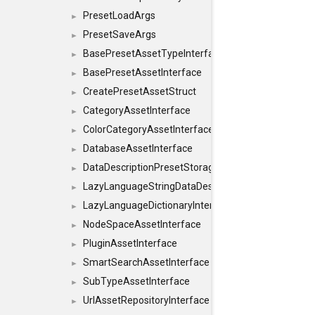
PresetLoadArgs
►
PresetSaveArgs
►
BasePresetAssetTypeInterface
►
BasePresetAssetInterface
►
CreatePresetAssetStruct
►
CategoryAssetInterface
►
ColorCategoryAssetInterface
►
DatabaseAssetInterface
►
DataDescriptionPresetStorageInterface
►
LazyLanguageStringDataDescriptionDefinitionInterf
►
LazyLanguageDictionaryInterface
►
NodeSpaceAssetInterface
►
PluginAssetInterface
►
SmartSearchAssetInterface
►
SubTypeAssetInterface
►
UrlAssetRepositoryInterface
►