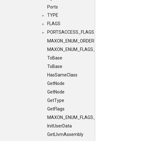
Ports
TYPE
►
FLAGS
►
PORTSACCESS_FLAGS
►
MAXON_ENUM_ORDERED_FLAGS_CLASS
MAXON_ENUM_FLAGS_CLASS
ToBase
ToBase
HasSameClass
GetNode
GetNode
GetType
GetFlags
MAXON_ENUM_FLAGS_CLASS
InitUserData
GetLlvmAssembly