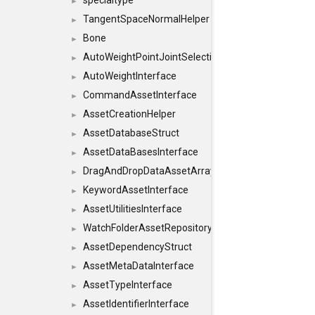
specialtype
►
TangentSpaceNormalHelper
►
Bone
►
AutoWeightPointJointSelections
►
AutoWeightInterface
►
CommandAssetInterface
►
AssetCreationHelper
►
AssetDatabaseStruct
►
AssetDataBasesInterface
►
DragAndDropDataAssetArray
►
KeywordAssetInterface
►
AssetUtilitiesInterface
►
WatchFolderAssetRepositoryInterface
►
AssetDependencyStruct
►
AssetMetaDataInterface
►
AssetTypeInterface
►
AssetIdentifierInterface
►