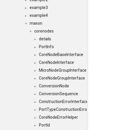
►
example3
►
example4
►
maxon
▼
corenodes
▼
details
►
PortInfo
►
CoreNodeBaseInterface
►
CoreNodeInterface
►
MicroNodeGroupInterface
►
CoreNodeGroupInterface
►
ConversionNode
►
ConversionSequence
►
ConstructionErrorInterface
►
PortTypeConstructionErrorInterface
►
CoreNodeErrorHelper
►
PortId
►