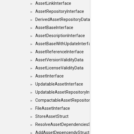
AssetLinkInterface
►
AssetRepositoryInterface
►
DerivedAssetRepositoryDataInterface
►
AssetBaseInterface
►
AssetDescriptionInterface
►
AssetBaseWithUpdateInterface
►
AssetReferenceInterface
►
AssetVersionValidityData
►
AssetLicenseValidityData
►
AssetInterface
►
UpdatableAssetInterface
►
UpdatableAssetRepositoryInterface
►
CompactableAssetRepositoryInterface
►
FileAssetInterface
►
StoreAssetStruct
►
ResolveAssetDependenciesStruct
►
AddAssetDepencendyStruct
►