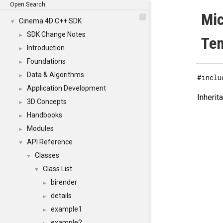
Open Search
Mic
Cinema 4D C++ SDK
▼
SDK Change Notes
►
Tem
Introduction
►
Foundations
►
Data & Algorithms
►
#inclu
Application Development
►
Inherit
3D Concepts
►
Handbooks
►
Modules
►
API Reference
▼
Classes
▼
Class List
▼
birender
►
details
►
example1
►
example2