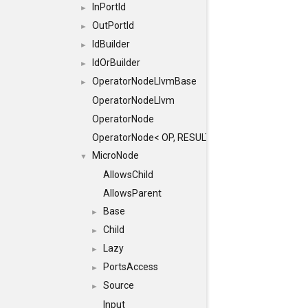
InPortId
►
OutPortId
►
IdBuilder
►
IdOrBuilder
►
OperatorNodeLlvmBase
►
OperatorNodeLlvm
OperatorNode
OperatorNode< OP, RESULT(IN...)>
MicroNode
▼
AllowsChild
AllowsParent
Base
►
Child
►
Lazy
►
PortsAccess
►
Source
►
Input