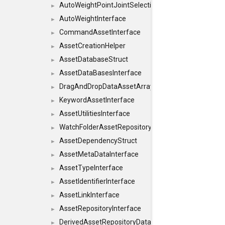
AutoWeightPointJointSelections
►
AutoWeightInterface
►
CommandAssetInterface
►
AssetCreationHelper
►
AssetDatabaseStruct
►
AssetDataBasesInterface
►
DragAndDropDataAssetArray
►
KeywordAssetInterface
►
AssetUtilitiesInterface
►
WatchFolderAssetRepositoryInterface
►
AssetDependencyStruct
►
AssetMetaDataInterface
►
AssetTypeInterface
►
AssetIdentifierInterface
►
AssetLinkInterface
►
AssetRepositoryInterface
►
DerivedAssetRepositoryDataInterface
►