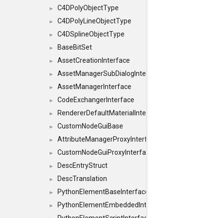
C4DPolyObjectType
►
C4DPolyLineObjectType
►
C4DSplineObjectType
►
BaseBitSet
►
AssetCreationInterface
►
AssetManagerSubDialogInterface
►
AssetManagerInterface
►
CodeExchangerInterface
►
RendererDefaultMaterialInterface
►
CustomNodeGuiBase
►
AttributeManagerProxyInterface
►
CustomNodeGuiProxyInterface
►
DescEntryStruct
►
DescTranslation
►
PythonElementBaseInterface
►
PythonElementEmbeddedInterface
►