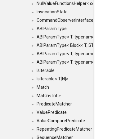
NullValueFunctionsHelper< const Result< COMMAN
►
InvocationState
►
CommandObserverInterface
►
ABIParamType
►
ABIParamType< T, typename std::enable_if< STD_
►
ABIParamType< Block< T, STRIDED, MOVE > >
►
ABIParamType< T, typename std::enable_if< STD_I
►
ABIParamType< T, typename std::enable_if< STD_I
►
IsIterable
►
IsIterable< T[N]>
►
Match
►
Match< Int >
►
PredicateMatcher
►
ValuePredicate
►
ValueComparePredicate
►
RepeatingPredicateMatcher
►
SequenceMatcher
►