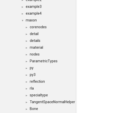
►
example3
►
example4
►
maxon
▼
corenodes
►
detail
►
details
►
material
►
nodes
►
ParametricTypes
►
py
►
py3
►
reflection
►
rla
►
specialtype
►
TangentSpaceNormalHelper
►
Bone
►