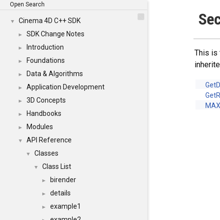
Open Search
Se
Cinema 4D C++ SDK
▼
SDK Change Notes
►
Introduction
►
This is
Foundations
►
inheri
Data & Algorithms
►
GetD
Application Development
►
Get
3D Concepts
►
MAX
Handbooks
►
Modules
►
API Reference
▼
Classes
▼
Class List
▼
birender
►
details
►
example1
►
example2