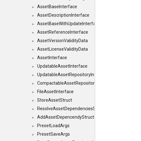
AssetBaseInterface
►
AssetDescriptionInterface
►
AssetBaseWithUpdateInterface
►
AssetReferenceInterface
►
AssetVersionValidityData
►
AssetLicenseValidityData
►
AssetInterface
►
UpdatableAssetInterface
►
UpdatableAssetRepositoryInterface
►
CompactableAssetRepositoryInterface
►
FileAssetInterface
►
StoreAssetStruct
►
ResolveAssetDependenciesStruct
►
AddAssetDepencendyStruct
►
PresetLoadArgs
►
PresetSaveArgs
►