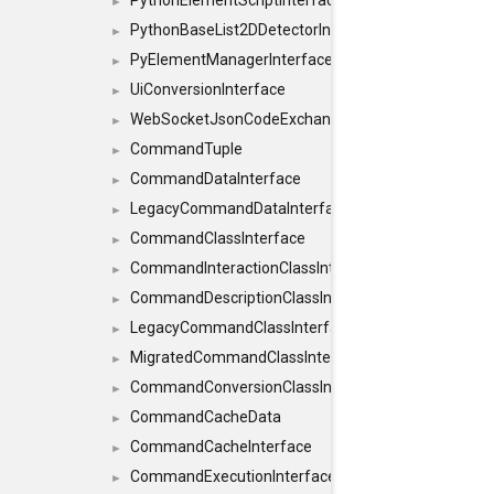
PythonElementScriptInterface
►
PythonBaseList2DDetectorInterface
►
PyElementManagerInterface
►
UiConversionInterface
►
WebSocketJsonCodeExchangerInterface
►
CommandTuple
►
CommandDataInterface
►
LegacyCommandDataInterface
►
CommandClassInterface
►
CommandInteractionClassInterface
►
CommandDescriptionClassInterface
►
LegacyCommandClassInterface
►
MigratedCommandClassInterface
►
CommandConversionClassInterface
►
CommandCacheData
►
CommandCacheInterface
►
CommandExecutionInterface
►