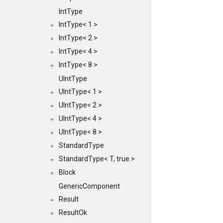
IntType
IntType< 1 >
►
IntType< 2 >
►
IntType< 4 >
►
IntType< 8 >
►
UIntType
UIntType< 1 >
►
UIntType< 2 >
►
UIntType< 4 >
►
UIntType< 8 >
►
StandardType
►
StandardType< T, true >
►
Block
►
GenericComponent
Result
►
ResultOk
►