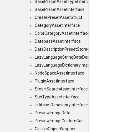
BasePresetAssetTypeInterface
►
BasePresetAssetInterface
►
CreatePresetAssetStruct
►
CategoryAssetInterface
►
ColorCategoryAssetInterface
►
DatabaseAssetInterface
►
DataDescriptionPresetStorageInterface
►
LazyLanguageStringDataDescriptionDefinitionInterf
►
LazyLanguageDictionaryInterface
►
NodeSpaceAssetInterface
►
PluginAssetInterface
►
SmartSearchAssetInterface
►
SubTypeAssetInterface
►
UrlAssetRepositoryInterface
►
PreviewImageData
►
PreviewImageCustomGui
►
ClassicObjectWrapper
►