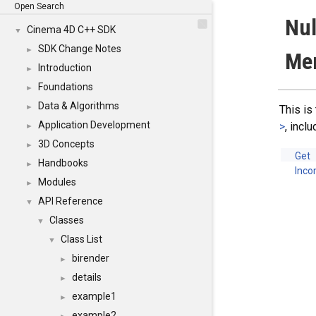
Open Search
Nul
Cinema 4D C++ SDK
▼
SDK Change Notes
►
Me
Introduction
►
Foundations
►
Data & Algorithms
►
This is
Application Development
>
, incl
►
3D Concepts
►
Get
Handbooks
►
Inco
Modules
►
API Reference
▼
Classes
▼
Class List
▼
birender
►
details
►
example1
►
example2