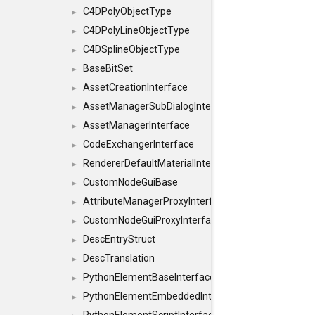
C4DPolyObjectType
►
C4DPolyLineObjectType
►
C4DSplineObjectType
►
BaseBitSet
►
AssetCreationInterface
►
AssetManagerSubDialogInterface
►
AssetManagerInterface
►
CodeExchangerInterface
►
RendererDefaultMaterialInterface
►
CustomNodeGuiBase
►
AttributeManagerProxyInterface
►
CustomNodeGuiProxyInterface
►
DescEntryStruct
►
DescTranslation
►
PythonElementBaseInterface
►
PythonElementEmbeddedInterface
►