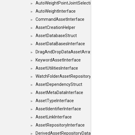
AutoWeightPointJointSelections
►
AutoWeightInterface
►
CommandAssetInterface
►
AssetCreationHelper
►
AssetDatabaseStruct
►
AssetDataBasesInterface
►
DragAndDropDataAssetArray
►
KeywordAssetInterface
►
AssetUtilitiesInterface
►
WatchFolderAssetRepositoryInterface
►
AssetDependencyStruct
►
AssetMetaDataInterface
►
AssetTypeInterface
►
AssetIdentifierInterface
►
AssetLinkInterface
►
AssetRepositoryInterface
►
DerivedAssetRepositoryDataInterface
►