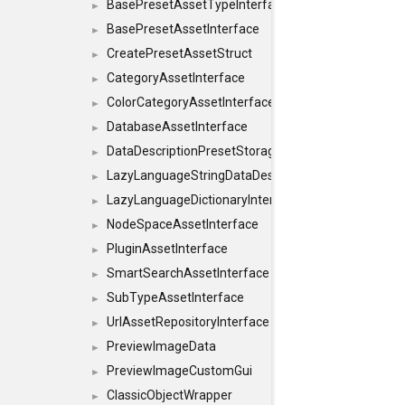
BasePresetAssetTypeInterface
►
BasePresetAssetInterface
►
CreatePresetAssetStruct
►
CategoryAssetInterface
►
ColorCategoryAssetInterface
►
DatabaseAssetInterface
►
DataDescriptionPresetStorageInterface
►
LazyLanguageStringDataDescriptionDefinitionInterf
►
LazyLanguageDictionaryInterface
►
NodeSpaceAssetInterface
►
PluginAssetInterface
►
SmartSearchAssetInterface
►
SubTypeAssetInterface
►
UrlAssetRepositoryInterface
►
PreviewImageData
►
PreviewImageCustomGui
►
ClassicObjectWrapper
►