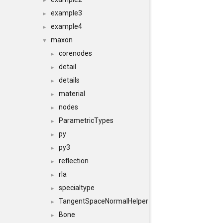
►
example3
►
example4
►
maxon
▼
corenodes
►
detail
►
details
►
material
►
nodes
►
ParametricTypes
►
py
►
py3
►
reflection
►
rla
►
specialtype
►
TangentSpaceNormalHelper
►
Bone
►