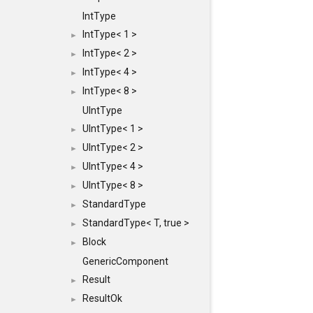
IntType
IntType< 1 >
►
IntType< 2 >
►
IntType< 4 >
►
IntType< 8 >
►
UIntType
UIntType< 1 >
►
UIntType< 2 >
►
UIntType< 4 >
►
UIntType< 8 >
►
StandardType
►
StandardType< T, true >
►
Block
►
GenericComponent
Result
►
ResultOk
►