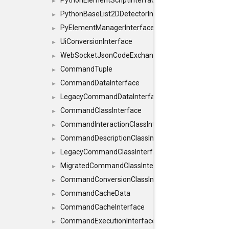
PythonElementScriptInterface
►
PythonBaseList2DDetectorInterface
►
PyElementManagerInterface
►
UiConversionInterface
►
WebSocketJsonCodeExchangerInterface
►
CommandTuple
►
CommandDataInterface
►
LegacyCommandDataInterface
►
CommandClassInterface
►
CommandInteractionClassInterface
►
CommandDescriptionClassInterface
►
LegacyCommandClassInterface
►
MigratedCommandClassInterface
►
CommandConversionClassInterface
►
CommandCacheData
►
CommandCacheInterface
►
CommandExecutionInterface
►