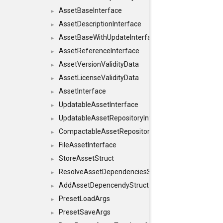
AssetBaseInterface
►
AssetDescriptionInterface
►
AssetBaseWithUpdateInterface
►
AssetReferenceInterface
►
AssetVersionValidityData
►
AssetLicenseValidityData
►
AssetInterface
►
UpdatableAssetInterface
►
UpdatableAssetRepositoryInterface
►
CompactableAssetRepositoryInterface
►
FileAssetInterface
►
StoreAssetStruct
►
ResolveAssetDependenciesStruct
►
AddAssetDepencendyStruct
►
PresetLoadArgs
►
PresetSaveArgs
►