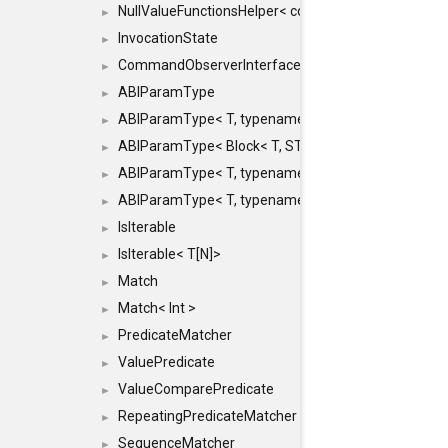
NullValueFunctionsHelper< const Result< COMMAN
►
InvocationState
►
CommandObserverInterface
►
ABIParamType
►
ABIParamType< T, typename std::enable_if< STD_
►
ABIParamType< Block< T, STRIDED, MOVE > >
►
ABIParamType< T, typename std::enable_if< STD_I
►
ABIParamType< T, typename std::enable_if< STD_I
►
IsIterable
►
IsIterable< T[N]>
►
Match
►
Match< Int >
►
PredicateMatcher
►
ValuePredicate
►
ValueComparePredicate
►
RepeatingPredicateMatcher
►
SequenceMatcher
►