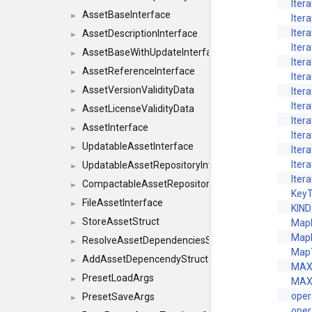
Itera
AssetBaseInterface
►
Iter
Iter
AssetDescriptionInterface
►
Iter
AssetBaseWithUpdateInterface
►
Iter
AssetReferenceInterface
►
Itera
AssetVersionValidityData
Itera
►
Itera
AssetLicenseValidityData
►
Itera
AssetInterface
►
Iter
UpdatableAssetInterface
►
Iter
Iter
UpdatableAssetRepositoryInterface
►
Iter
CompactableAssetRepositoryInterface
►
Key
FileAssetInterface
►
KIND
StoreAssetStruct
Map
►
Map
ResolveAssetDependenciesStruct
►
Map
AddAssetDepencendyStruct
►
MAX
PresetLoadArgs
►
MAX
oper
PresetSaveArgs
►
oper