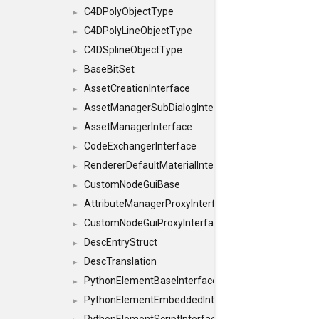
C4DPolyObjectType
►
C4DPolyLineObjectType
►
C4DSplineObjectType
►
BaseBitSet
►
AssetCreationInterface
►
AssetManagerSubDialogInterface
►
AssetManagerInterface
►
CodeExchangerInterface
►
RendererDefaultMaterialInterface
►
CustomNodeGuiBase
►
AttributeManagerProxyInterface
►
CustomNodeGuiProxyInterface
►
DescEntryStruct
►
DescTranslation
►
PythonElementBaseInterface
►
PythonElementEmbeddedInterface
►