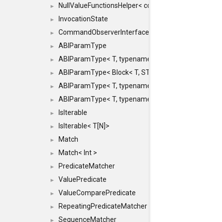
NullValueFunctionsHelper< const Result< COMMAN
►
InvocationState
►
CommandObserverInterface
►
ABIParamType
►
ABIParamType< T, typename std::enable_if< STD_
►
ABIParamType< Block< T, STRIDED, MOVE > >
►
ABIParamType< T, typename std::enable_if< STD_I
►
ABIParamType< T, typename std::enable_if< STD_I
►
IsIterable
►
IsIterable< T[N]>
►
Match
►
Match< Int >
►
PredicateMatcher
►
ValuePredicate
►
ValueComparePredicate
►
RepeatingPredicateMatcher
►
SequenceMatcher
►