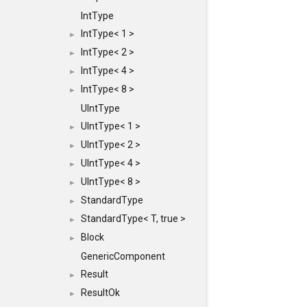
IntType
IntType< 1 >
►
IntType< 2 >
►
IntType< 4 >
►
IntType< 8 >
►
UIntType
UIntType< 1 >
►
UIntType< 2 >
►
UIntType< 4 >
►
UIntType< 8 >
►
StandardType
►
StandardType< T, true >
►
Block
►
GenericComponent
Result
►
ResultOk
►