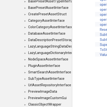
BasePresetAssetTypeInterface
►
oper
BasePresetAssetInterface
►
oper
CreatePresetAssetStruct
oper
►
oper
CategoryAssetInterface
►
oper
ColorCategoryAssetInterface
►
Rese
DatabaseAssetInterface
►
Subt
Subt
DataDescriptionPresetStorageInterface
►
Sup
LazyLanguageStringDataDescriptionDefinitionInterf
►
ToSt
LazyLanguageDictionaryInterface
►
Val
NodeSpaceAssetInterface
►
PluginAssetInterface
►
SmartSearchAssetInterface
►
SubTypeAssetInterface
►
UrlAssetRepositoryInterface
►
PreviewImageData
►
PreviewImageCustomGui
►
ClassicObjectWrapper
►