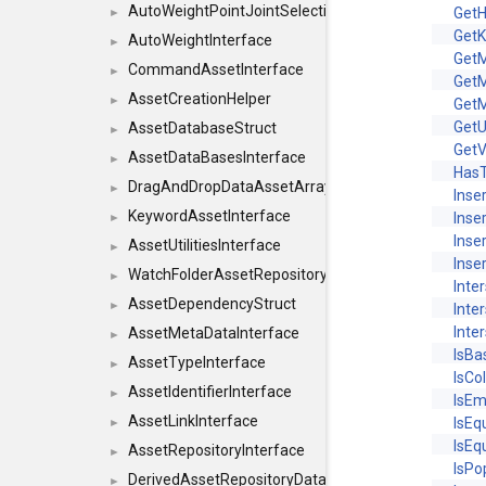
AutoWeightPointJointSelections
Get
►
Get
AutoWeightInterface
►
Get
CommandAssetInterface
►
Get
AssetCreationHelper
►
Get
Get
AssetDatabaseStruct
►
Get
AssetDataBasesInterface
►
Has
DragAndDropDataAssetArray
►
Inse
KeywordAssetInterface
Inse
►
Inse
AssetUtilitiesInterface
►
Inse
WatchFolderAssetRepositoryInterface
►
Inte
AssetDependencyStruct
►
Inte
Inte
AssetMetaDataInterface
►
IsBa
AssetTypeInterface
►
IsCo
AssetIdentifierInterface
►
IsEm
AssetLinkInterface
IsEq
►
IsEq
AssetRepositoryInterface
►
IsPo
DerivedAssetRepositoryDataInterface
►