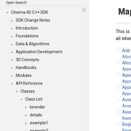
Open Search
Map
Cinema 4D C++ SDK
▼
SDK Change Notes
►
Introduction
►
This is
Foundations
►
all inh
Data & Algorithms
►
Add
Application Development
►
Allo
3D Concepts
►
Allo
Handbooks
►
App
App
Modules
►
Appe
API Reference
▼
Appe
Classes
▼
Appe
Class List
Asse
▼
Asse
birender
►
Asse
details
►
Base
example1
►
Begi
Begi
example2