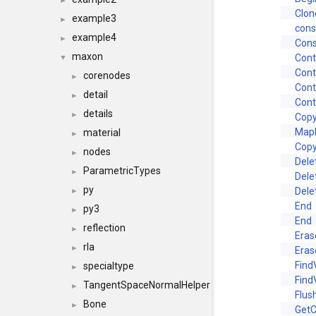
►
Clon
example3
►
cons
example4
►
Cons
maxon
Cont
▼
Cont
corenodes
►
Cont
detail
►
Cont
details
►
Cop
MapB
material
►
Cop
nodes
►
Dele
ParametricTypes
►
Dele
py
Dele
►
End
py3
►
End
reflection
►
Eras
rla
►
Eras
Find
specialtype
►
Find
TangentSpaceNormalHelper
►
Flus
Bone
►
Get