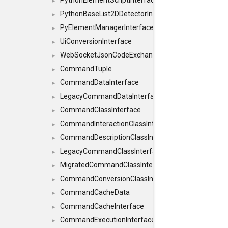
PythonElementScriptInterface
►
PythonBaseList2DDetectorInterface
►
PyElementManagerInterface
►
UiConversionInterface
►
WebSocketJsonCodeExchangerInterface
►
CommandTuple
►
CommandDataInterface
►
LegacyCommandDataInterface
►
CommandClassInterface
►
CommandInteractionClassInterface
►
CommandDescriptionClassInterface
►
LegacyCommandClassInterface
►
MigratedCommandClassInterface
►
CommandConversionClassInterface
►
CommandCacheData
►
CommandCacheInterface
►
CommandExecutionInterface
►