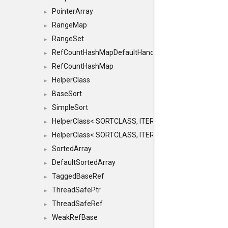
PointerArray
►
RangeMap
►
RangeSet
►
RefCountHashMapDefaultHandler
►
RefCountHashMap
►
HelperClass
►
BaseSort
►
SimpleSort
►
HelperClass< SORTCLASS, ITERATOR, CONTENT, BAS
►
HelperClass< SORTCLASS, ITERATOR, CONTENT, B
►
SortedArray
►
DefaultSortedArray
►
TaggedBaseRef
►
ThreadSafePtr
►
ThreadSafeRef
►
WeakRefBase
►