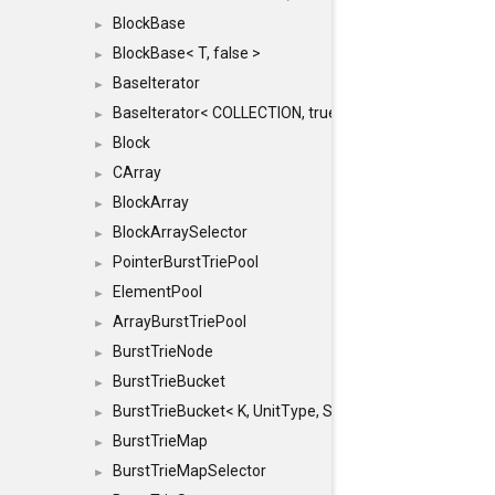
BlockBase
►
BlockBase< T, false >
►
BaseIterator
►
BaseIterator< COLLECTION, true >
►
Block
►
CArray
►
BlockArray
►
BlockArraySelector
►
PointerBurstTriePool
►
ElementPool
►
ArrayBurstTriePool
►
BurstTrieNode
►
BurstTrieBucket
►
BurstTrieBucket< K, UnitType, SIZE >
►
BurstTrieMap
►
BurstTrieMapSelector
►