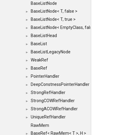
BaseListNode
BaseListNode< T, false >
►
BaseListNode< T, true >
►
BaseListNode< EmptyClass, false >
►
BaseListHead
►
BaseList
►
BaseListLegacyNode
►
WeakRef
►
BaseRef
►
PointerHandler
►
DeepConstnessPointerHandler
►
StrongRefHandler
►
StrongCOWRefHandler
►
StrongACOWRefHandler
►
UniqueRefHandler
►
RawMem
BaseRef< RawMem< T >, H >
►