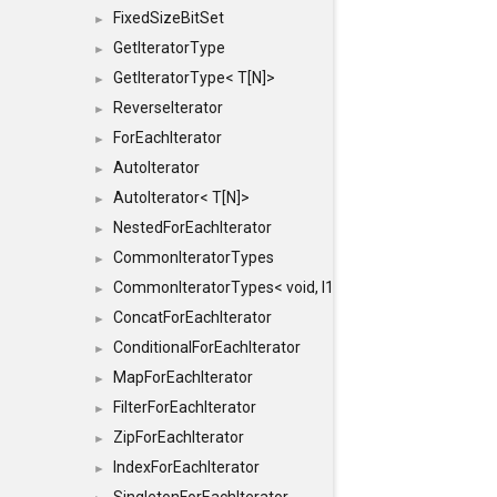
FixedSizeBitSet
►
GetIteratorType
►
GetIteratorType< T[N]>
►
ReverseIterator
►
ForEachIterator
►
AutoIterator
►
AutoIterator< T[N]>
►
NestedForEachIterator
►
CommonIteratorTypes
►
CommonIteratorTypes< void, I1, I2 >
►
ConcatForEachIterator
►
ConditionalForEachIterator
►
MapForEachIterator
►
FilterForEachIterator
►
ZipForEachIterator
►
IndexForEachIterator
►