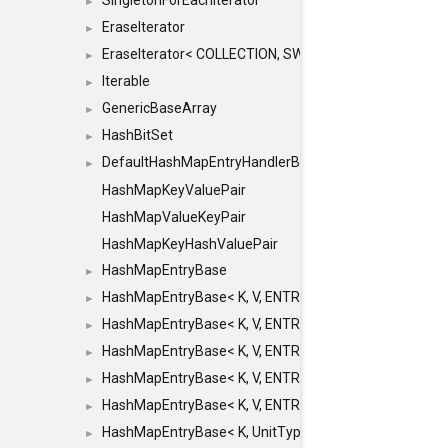
SingletonForEachIterator
►
EraseIterator
►
EraseIterator< COLLECTION, SWAP_ERASE, false >
►
Iterable
►
GenericBaseArray
►
HashBitSet
►
DefaultHashMapEntryHandlerBase
►
HashMapKeyValuePair
HashMapValueKeyPair
HashMapKeyHashValuePair
HashMapEntryBase
►
HashMapEntryBase< K, V, ENTRY_HANDLER, HASHM
►
HashMapEntryBase< K, V, ENTRY_HANDLER, HASHM
►
HashMapEntryBase< K, V, ENTRY_HANDLER, HASHMA
►
HashMapEntryBase< K, V, ENTRY_HANDLER, HASHM
►
HashMapEntryBase< K, V, ENTRY_HANDLER, HASHM
►
HashMapEntryBase< K, UnitType, ENTRY_HANDLER
►