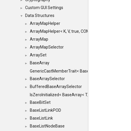
►
Custom GUI Settings
►
Data Structures
▼
ArrayMapHelper
►
ArrayMapHelper< K, V, true, COMPARE, ARRAY >
►
ArrayMap
►
ArrayMapSelector
►
ArraySet
►
BaseArray
►
GenericCastMemberTrait< BaseArray< TO >, BaseArra
BaseArraySelector
►
BufferedBaseArraySelector
►
IsZeroInitialized< BaseArray< T, MINCHUNKSIZE, ME
BaseBitSet
►
BaseListLinkPOD
►
BaseListLink
►
BaseListNodeBase
►