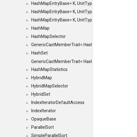
HashMapEntryBase< K, UnitType, ENTRY_HANDLER
►
HashMapEntryBase< K, UnitType, ENTRY_HANDLER
►
HashMapEntryBase< K, UnitType, ENTRY_HANDLER,
►
HashMap
►
HashMapSelector
►
GenericCastMemberTrait< HashMap< K_TO, V_TO >, 
►
HashSet
►
GenericCastMemberTrait< HashSet< TO >, HashSet< F
HashMapStatistics
►
HybridMap
►
HybridMapSelector
►
HybridSet
►
IndexIteratorDefaultAccess
►
IndexIterator
►
OpaqueBase
►
ParallelSort
►
SimpleParallelSort
►