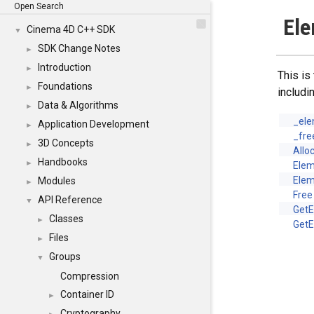
Open Search
Ele
Cinema 4D C++ SDK
▼
SDK Change Notes
►
Introduction
►
This is
Foundations
►
includi
Data & Algorithms
►
_el
Application Development
►
_fre
3D Concepts
►
Allo
Handbooks
►
Elem
Elem
Modules
►
Free
API Reference
▼
Get
Classes
►
Get
Files
►
Groups
▼
Compression
Container ID
►
Cryptography