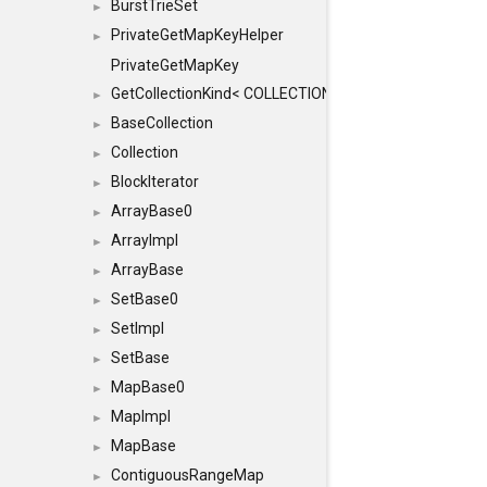
BurstTrieSet
►
PrivateGetMapKeyHelper
►
PrivateGetMapKey
GetCollectionKind< COLLECTION, typename SFINAEHelper
►
BaseCollection
►
Collection
►
BlockIterator
►
ArrayBase0
►
ArrayImpl
►
ArrayBase
►
SetBase0
►
SetImpl
►
SetBase
►
MapBase0
►
MapImpl
►
MapBase
►
ContiguousRangeMap
►