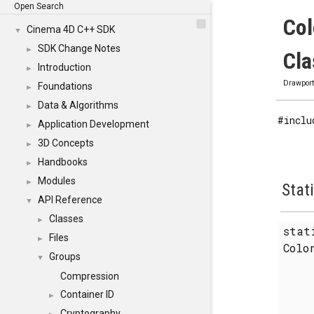
Open Search
Col
Cinema 4D C++ SDK
▼
SDK Change Notes
►
Cla
Introduction
►
Drawpor
Foundations
►
Data & Algorithms
►
#inclu
Application Development
►
3D Concepts
►
Handbooks
►
Modules
►
Stat
API Reference
▼
Classes
►
sta
Files
►
Colo
Groups
▼
Compression
Container ID
►
Cryptography