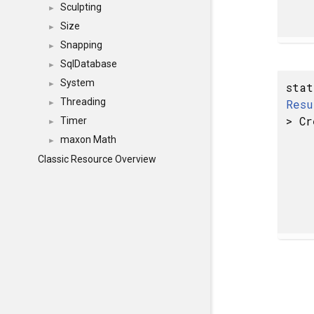
Sculpting
►
Size
►
Snapping
►
SqlDatabase
►
System
►
sta
Threading
Resu
►
> Cr
Timer
►
maxon Math
►
Classic Resource Overview