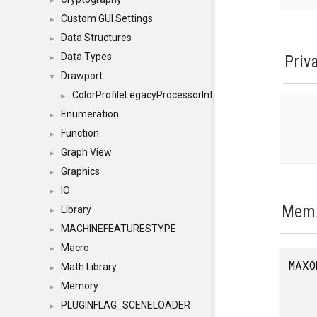
►
Custom GUI Settings
►
Data Structures
►
Data Types
Priv
►
Drawport
▼
ColorProfileLegacyProcessorInterface
►
Enumeration
►
Function
►
Graph View
►
Graphics
►
IO
►
Memb
Library
►
MACHINEFEATURESTYPE
►
Macro
►
MAXO
Math Library
►
Memory
►
PLUGINFLAG_SCENELOADER
►