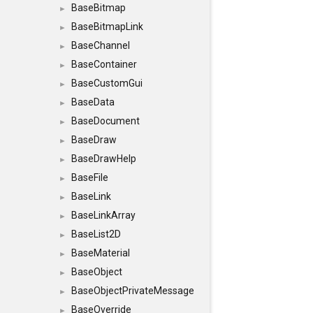
BaseBitmap
►
BaseBitmapLink
►
BaseChannel
►
BaseContainer
►
BaseCustomGui
►
BaseData
►
BaseDocument
►
BaseDraw
►
BaseDrawHelp
►
BaseFile
►
BaseLink
►
BaseLinkArray
►
BaseList2D
►
BaseMaterial
►
BaseObject
►
BaseObjectPrivateMessage
►
BaseOverride
►