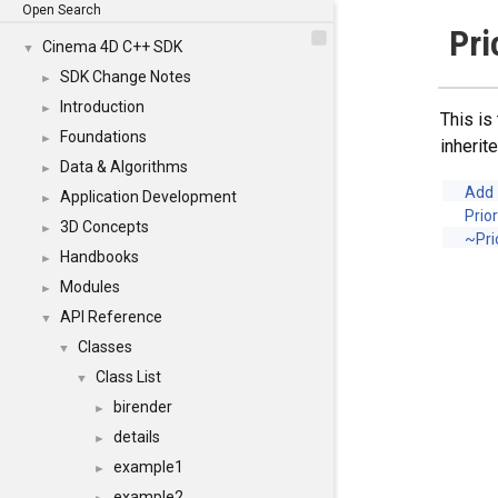
Open Search
Pri
Cinema 4D C++ SDK
▼
SDK Change Notes
►
Introduction
►
This is
Foundations
►
inheri
Data & Algorithms
►
Add
Application Development
►
Prior
3D Concepts
►
~Pri
Handbooks
►
Modules
►
API Reference
▼
Classes
▼
Class List
▼
birender
►
details
►
example1
►
example2