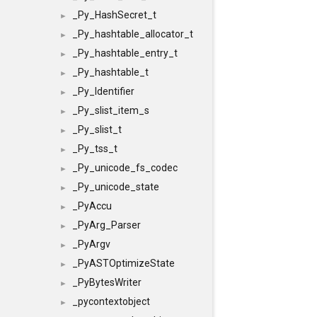
_Py_HashSecret_t
►
_Py_hashtable_allocator_t
►
_Py_hashtable_entry_t
►
_Py_hashtable_t
►
_Py_Identifier
►
_Py_slist_item_s
►
_Py_slist_t
►
_Py_tss_t
►
_Py_unicode_fs_codec
►
_Py_unicode_state
►
_PyAccu
►
_PyArg_Parser
►
_PyArgv
►
_PyASTOptimizeState
►
_PyBytesWriter
►
_pycontextobject
►