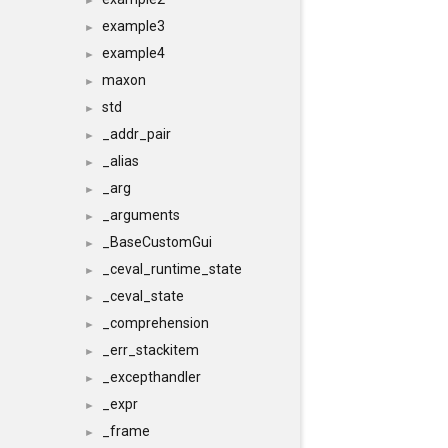
►
example3
►
example4
►
maxon
►
std
►
_addr_pair
►
_alias
►
_arg
►
_arguments
►
_BaseCustomGui
►
_ceval_runtime_state
►
_ceval_state
►
_comprehension
►
_err_stackitem
►
_excepthandler
►
_expr
►
_frame
►