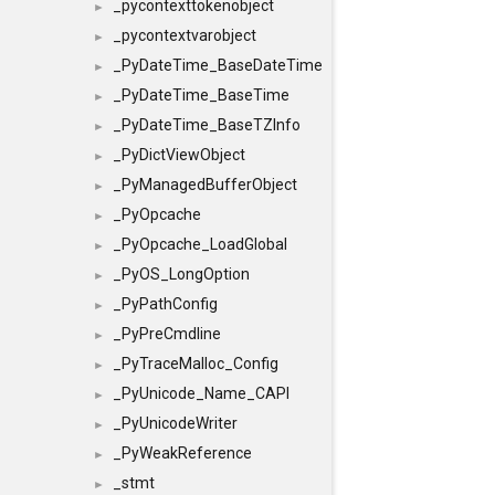
_pycontexttokenobject
►
_pycontextvarobject
►
_PyDateTime_BaseDateTime
►
_PyDateTime_BaseTime
►
_PyDateTime_BaseTZInfo
►
_PyDictViewObject
►
_PyManagedBufferObject
►
_PyOpcache
►
_PyOpcache_LoadGlobal
►
_PyOS_LongOption
►
_PyPathConfig
►
_PyPreCmdline
►
_PyTraceMalloc_Config
►
_PyUnicode_Name_CAPI
►
_PyUnicodeWriter
►
_PyWeakReference
►
_stmt
►