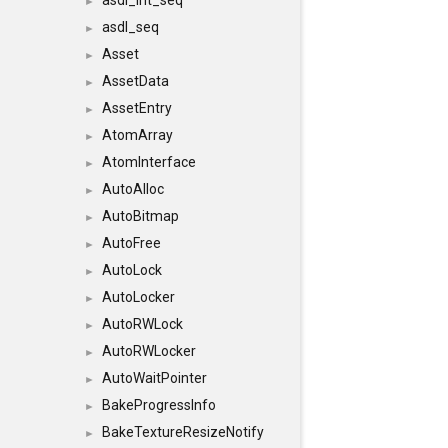
asdl_int_seq
►
asdl_seq
►
Asset
►
AssetData
►
AssetEntry
►
AtomArray
►
AtomInterface
►
AutoAlloc
►
AutoBitmap
►
AutoFree
►
AutoLock
►
AutoLocker
►
AutoRWLock
►
AutoRWLocker
►
AutoWaitPointer
►
BakeProgressInfo
►
BakeTextureResizeNotify
►