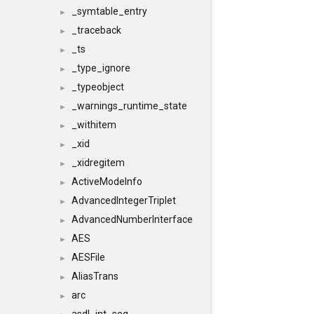
_symtable_entry
►
_traceback
►
_ts
►
_type_ignore
►
_typeobject
►
_warnings_runtime_state
►
_withitem
►
_xid
►
_xidregitem
►
ActiveModeInfo
►
AdvancedIntegerTriplet
►
AdvancedNumberInterface
►
AES
►
AESFile
►
AliasTrans
►
arc
►