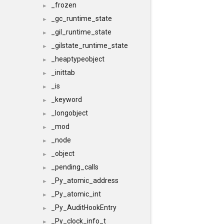
_frozen
►
_gc_runtime_state
►
_gil_runtime_state
►
_gilstate_runtime_state
►
_heaptypeobject
►
_inittab
►
_is
►
_keyword
►
_longobject
►
_mod
►
_node
►
_object
►
_pending_calls
►
_Py_atomic_address
►
_Py_atomic_int
►
_Py_AuditHookEntry
►
_Py_clock_info_t
►