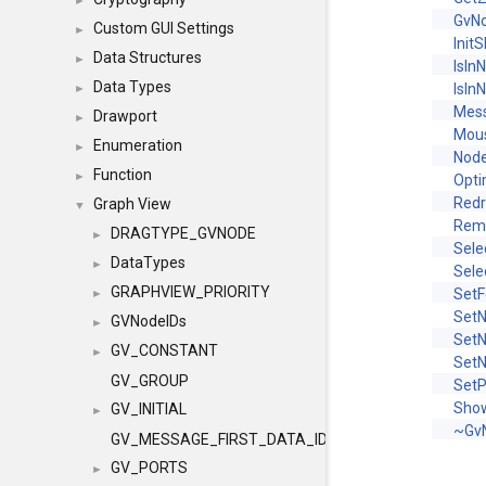
►
GvN
Custom GUI Settings
►
Init
Data Structures
►
IsIn
Data Types
IsIn
►
Mes
Drawport
►
Mou
Enumeration
►
Nod
Function
►
Opt
Red
Graph View
▼
Rem
DRAGTYPE_GVNODE
►
Sele
DataTypes
►
Sele
GRAPHVIEW_PRIORITY
SetF
►
Set
GVNodeIDs
►
SetN
GV_CONSTANT
►
Set
GV_GROUP
SetP
Sho
GV_INITIAL
►
~Gv
GV_MESSAGE_FIRST_DATA_ID
GV_PORTS
►