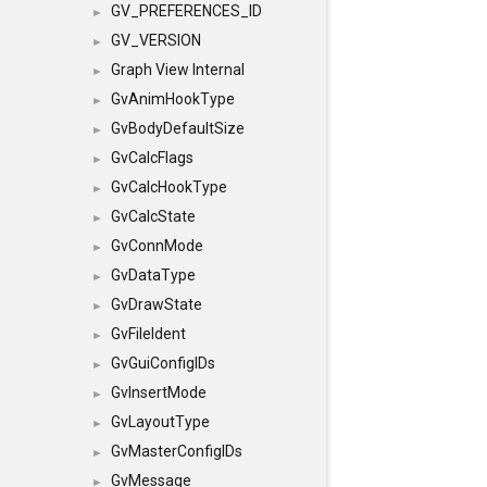
GV_PREFERENCES_ID
►
GV_VERSION
►
Graph View Internal
►
GvAnimHookType
►
GvBodyDefaultSize
►
GvCalcFlags
►
GvCalcHookType
►
GvCalcState
►
GvConnMode
►
GvDataType
►
GvDrawState
►
GvFileIdent
►
GvGuiConfigIDs
►
GvInsertMode
►
GvLayoutType
►
GvMasterConfigIDs
►
GvMessage
►