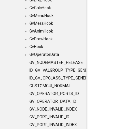
GvDropHook
►
GvCalcHook
►
GvMenuHook
►
GvMessHook
►
GvAnimHook
►
GvDrawHook
►
GvHook
►
GvOperatorData
►
GV_NODEMASTER_RELEASE
ID_GV_VALGROUP_TYPE_GENERAL
ID_GV_OPCLASS_TYPE_GENERAL
CUSTOMGUI_NORMAL
GV_OPERATOR_PORTS_ID
GV_OPERATOR_DATA_ID
GV_NODE_INVALID_INDEX
GV_PORT_INVALID_ID
GV_PORT_INVALID_INDEX