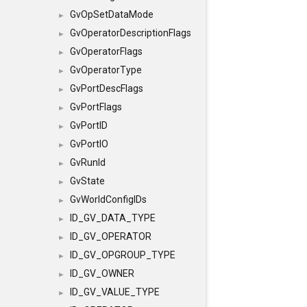
GvOpSetDataMode
►
GvOperatorDescriptionFlags
►
GvOperatorFlags
►
GvOperatorType
►
GvPortDescFlags
►
GvPortFlags
►
GvPortID
►
GvPortIO
►
GvRunId
►
GvState
►
GvWorldConfigIDs
►
ID_GV_DATA_TYPE
►
ID_GV_OPERATOR
►
ID_GV_OPGROUP_TYPE
►
ID_GV_OWNER
►
ID_GV_VALUE_TYPE
►