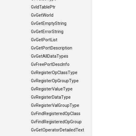
GvIdTablePtr
GvGetWorld
GvGetEmptyString
GvGetErrorString
GvGetPortList
GvGetPortDescription
GvGetAllDataTypes
GvFreePortDescInfo
GvRegisterOpClassType
GvRegisterOpGroupType
GvRegisterValueType
GvRegisterDataType
GvRegisterValGroupType
GvFindRegisteredOpClass
GvFindRegisteredOpGroup
GvGetOperatorDetailedText