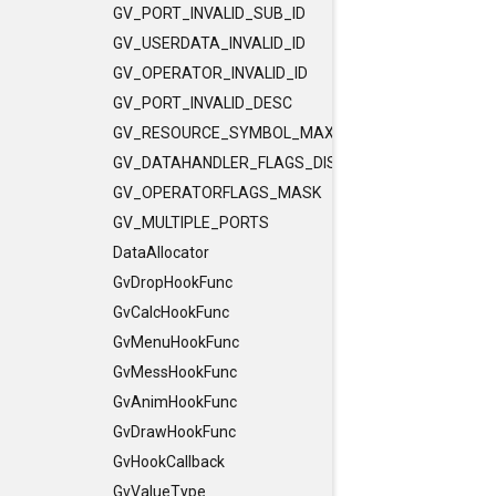
GV_PORT_INVALID_SUB_ID
GV_USERDATA_INVALID_ID
GV_OPERATOR_INVALID_ID
GV_PORT_INVALID_DESC
GV_RESOURCE_SYMBOL_MAX_LENGTH
GV_DATAHANDLER_FLAGS_DISCLEVEL
GV_OPERATORFLAGS_MASK
GV_MULTIPLE_PORTS
DataAllocator
GvDropHookFunc
GvCalcHookFunc
GvMenuHookFunc
GvMessHookFunc
GvAnimHookFunc
GvDrawHookFunc
GvHookCallback
GvValueType