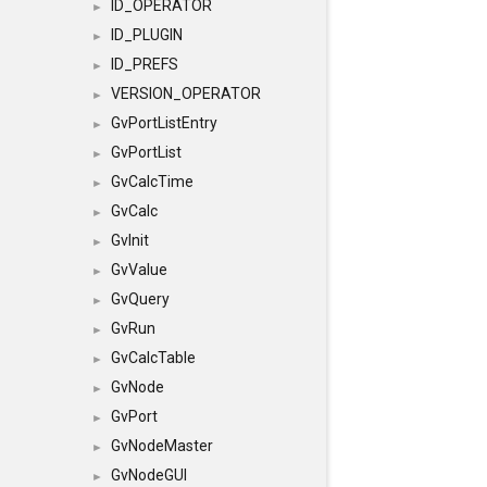
ID_OPERATOR
►
ID_PLUGIN
►
ID_PREFS
►
VERSION_OPERATOR
►
GvPortListEntry
►
GvPortList
►
GvCalcTime
►
GvCalc
►
GvInit
►
GvValue
►
GvQuery
►
GvRun
►
GvCalcTable
►
GvNode
►
GvPort
►
GvNodeMaster
►
GvNodeGUI
►