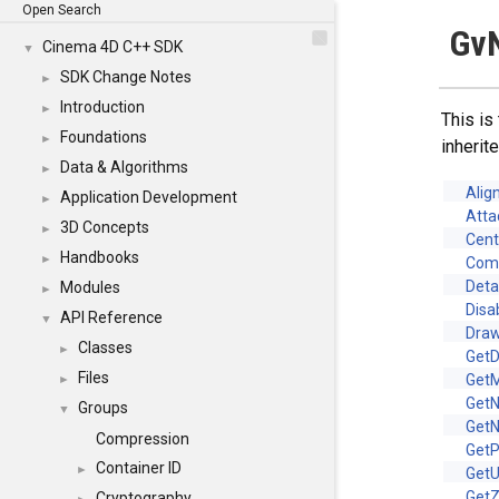
Open Search
Gv
Cinema 4D C++ SDK
▼
SDK Change Notes
►
Introduction
►
This is
Foundations
►
inheri
Data & Algorithms
►
Alig
Application Development
►
Atta
3D Concepts
►
Cen
Handbooks
►
Com
Det
Modules
►
Disa
API Reference
▼
Dra
Classes
►
GetD
Files
Get
►
GetN
Groups
▼
GetN
Compression
GetP
Container ID
►
Get
Get
Cryptography