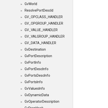
GvWorld
►
ResolvePortDescId
►
GV_OPCLASS_HANDLER
►
GV_OPGROUP_HANDLER
►
GV_VALUE_HANDLER
►
GV_VALGROUP_HANDLER
►
GV_DATA_HANDLER
►
GvDestination
►
GvPortDescription
►
GvPortInfo
►
GvPortDescInfo
►
GvPortsDescInfo
►
GvPortsInfo
►
GvValuesInfo
►
GvDynamicData
►
GvOperatorDescription
►