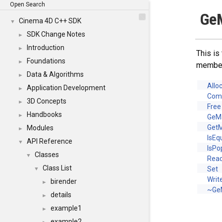
Open Search
Ge
Cinema 4D C++ SDK
▼
SDK Change Notes
►
Introduction
►
This is
Foundations
►
membe
Data & Algorithms
►
Allo
Application Development
►
Com
3D Concepts
►
Free
Handbooks
►
GeM
Get
Modules
►
IsEq
API Reference
▼
IsPo
Classes
▼
Rea
Class List
Set
▼
Writ
birender
►
~Ge
details
►
example1
►
example2