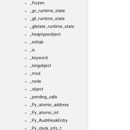
_frozen
►
_gc_runtime_state
►
_gil_runtime_state
►
_gilstate_runtime_state
►
_heaptypeobject
►
_inittab
►
_is
►
_keyword
►
_longobject
►
_mod
►
_node
►
_object
►
_pending_calls
►
_Py_atomic_address
►
_Py_atomic_int
►
_Py_AuditHookEntry
►
_Py_clock_info_t
►