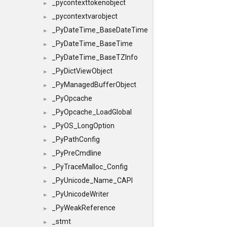
_pycontexttokenobject
►
_pycontextvarobject
►
_PyDateTime_BaseDateTime
►
_PyDateTime_BaseTime
►
_PyDateTime_BaseTZInfo
►
_PyDictViewObject
►
_PyManagedBufferObject
►
_PyOpcache
►
_PyOpcache_LoadGlobal
►
_PyOS_LongOption
►
_PyPathConfig
►
_PyPreCmdline
►
_PyTraceMalloc_Config
►
_PyUnicode_Name_CAPI
►
_PyUnicodeWriter
►
_PyWeakReference
►
_stmt
►