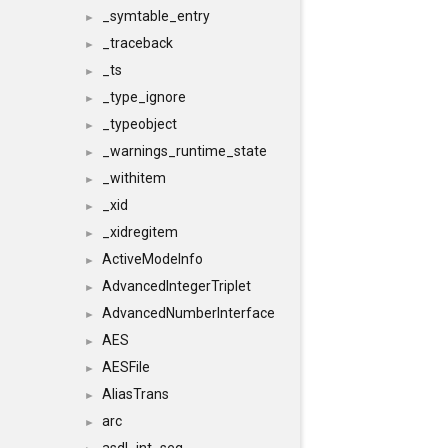
_symtable_entry
►
_traceback
►
_ts
►
_type_ignore
►
_typeobject
►
_warnings_runtime_state
►
_withitem
►
_xid
►
_xidregitem
►
ActiveModeInfo
►
AdvancedIntegerTriplet
►
AdvancedNumberInterface
►
AES
►
AESFile
►
AliasTrans
►
arc
►