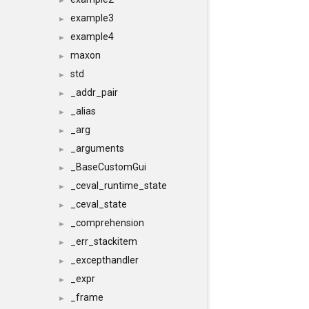
►
example3
►
example4
►
maxon
►
std
►
_addr_pair
►
_alias
►
_arg
►
_arguments
►
_BaseCustomGui
►
_ceval_runtime_state
►
_ceval_state
►
_comprehension
►
_err_stackitem
►
_excepthandler
►
_expr
►
_frame
►