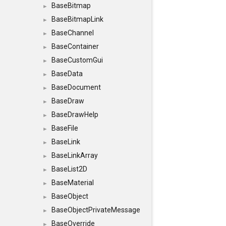
BaseBitmap
►
BaseBitmapLink
►
BaseChannel
►
BaseContainer
►
BaseCustomGui
►
BaseData
►
BaseDocument
►
BaseDraw
►
BaseDrawHelp
►
BaseFile
►
BaseLink
►
BaseLinkArray
►
BaseList2D
►
BaseMaterial
►
BaseObject
►
BaseObjectPrivateMessage
►
BaseOverride
►