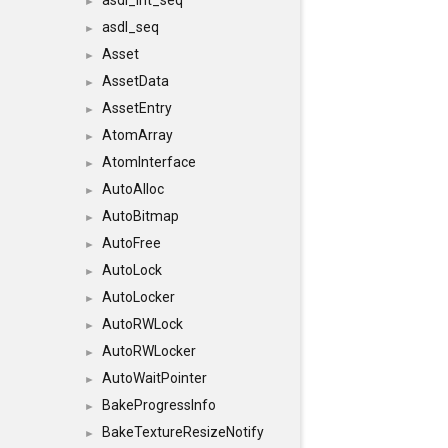
asdl_int_seq
►
asdl_seq
►
Asset
►
AssetData
►
AssetEntry
►
AtomArray
►
AtomInterface
►
AutoAlloc
►
AutoBitmap
►
AutoFree
►
AutoLock
►
AutoLocker
►
AutoRWLock
►
AutoRWLocker
►
AutoWaitPointer
►
BakeProgressInfo
►
BakeTextureResizeNotify
►