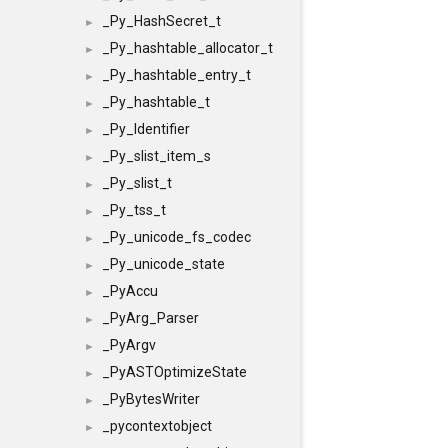
_Py_HashSecret_t
►
_Py_hashtable_allocator_t
►
_Py_hashtable_entry_t
►
_Py_hashtable_t
►
_Py_Identifier
►
_Py_slist_item_s
►
_Py_slist_t
►
_Py_tss_t
►
_Py_unicode_fs_codec
►
_Py_unicode_state
►
_PyAccu
►
_PyArg_Parser
►
_PyArgv
►
_PyASTOptimizeState
►
_PyBytesWriter
►
_pycontextobject
►