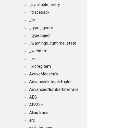
_symtable_entry
►
_traceback
►
_ts
►
_type_ignore
►
_typeobject
►
_warnings_runtime_state
►
_withitem
►
_xid
►
_xidregitem
►
ActiveModeInfo
►
AdvancedIntegerTriplet
►
AdvancedNumberInterface
►
AES
►
AESFile
►
AliasTrans
►
arc
►