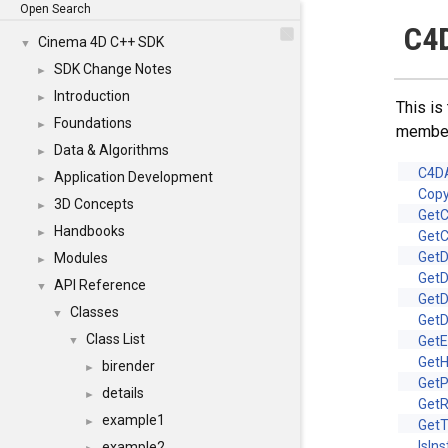
Open Search
C4
Cinema 4D C++ SDK
▼
SDK Change Notes
►
Introduction
►
This is
Foundations
►
membe
Data & Algorithms
►
C4D
Application Development
►
Cop
3D Concepts
►
GetC
Handbooks
►
GetC
GetD
Modules
►
GetD
API Reference
▼
GetD
Classes
▼
GetD
Class List
GetE
▼
GetH
birender
►
Get
details
►
Get
example1
►
Get
IsIn
example2