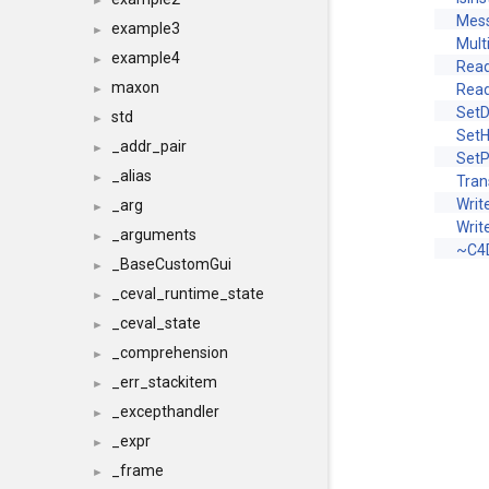
►
Mes
example3
►
Mul
example4
►
Rea
maxon
Read
►
SetD
std
►
SetH
_addr_pair
►
Set
_alias
►
Tran
Writ
_arg
►
Writ
_arguments
►
~C4
_BaseCustomGui
►
_ceval_runtime_state
►
_ceval_state
►
_comprehension
►
_err_stackitem
►
_excepthandler
►
_expr
►
_frame
►