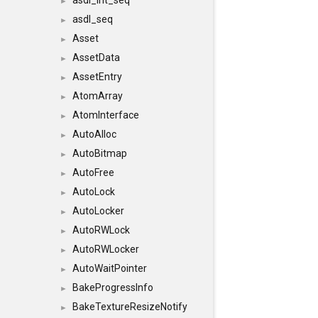
asdl_int_seq
►
asdl_seq
►
Asset
►
AssetData
►
AssetEntry
►
AtomArray
►
AtomInterface
►
AutoAlloc
►
AutoBitmap
►
AutoFree
►
AutoLock
►
AutoLocker
►
AutoRWLock
►
AutoRWLocker
►
AutoWaitPointer
►
BakeProgressInfo
►
BakeTextureResizeNotify
►