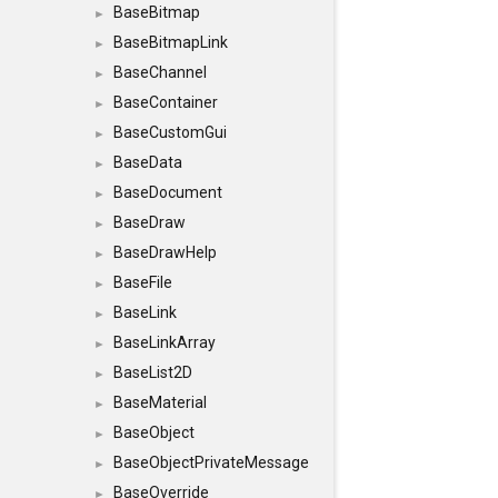
BaseBitmap
►
BaseBitmapLink
►
BaseChannel
►
BaseContainer
►
BaseCustomGui
►
BaseData
►
BaseDocument
►
BaseDraw
►
BaseDrawHelp
►
BaseFile
►
BaseLink
►
BaseLinkArray
►
BaseList2D
►
BaseMaterial
►
BaseObject
►
BaseObjectPrivateMessage
►
BaseOverride
►