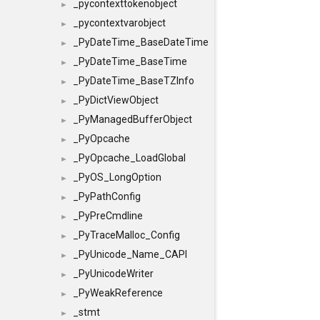
_pycontexttokenobject
►
_pycontextvarobject
►
_PyDateTime_BaseDateTime
►
_PyDateTime_BaseTime
►
_PyDateTime_BaseTZInfo
►
_PyDictViewObject
►
_PyManagedBufferObject
►
_PyOpcache
►
_PyOpcache_LoadGlobal
►
_PyOS_LongOption
►
_PyPathConfig
►
_PyPreCmdline
►
_PyTraceMalloc_Config
►
_PyUnicode_Name_CAPI
►
_PyUnicodeWriter
►
_PyWeakReference
►
_stmt
►