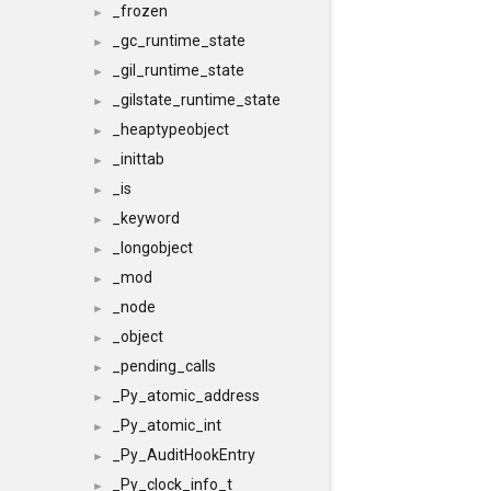
_frozen
►
_gc_runtime_state
►
_gil_runtime_state
►
_gilstate_runtime_state
►
_heaptypeobject
►
_inittab
►
_is
►
_keyword
►
_longobject
►
_mod
►
_node
►
_object
►
_pending_calls
►
_Py_atomic_address
►
_Py_atomic_int
►
_Py_AuditHookEntry
►
_Py_clock_info_t
►